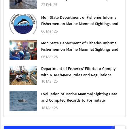
27 Feb 25
Mon State Department of Fisheries Informs
Fishermen on Marine Mammal Sightings and
Accidental bycatch information
06 Mar 25
Mon State Department of Fisheries Informs
Fishermen on Marine Mammal Sightings and
Accidental bycatch information
06 Mar 25
Department of Fisheries’ Efforts to Comply
with NOAA/MMPA Rules and Regulations
10 Mar 25
Evaluation of Marine Mammal Sighting Data
and Compiled Records to Formulate
Effective Mitigation Measures for
18 Mar 25
Conservation in Myanmar