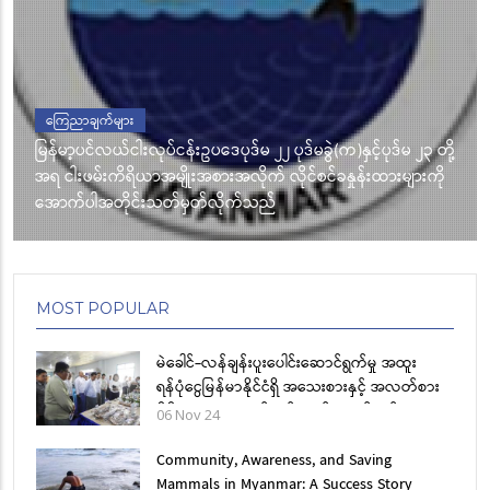
ကြေညာချက်များ
မြန်မာ့ပင်လယ်ငါးလုပ်ငန်းဥပဒေပုဒ်မ ၂၂ ပုဒ်မခွဲ(က)နှင့်ပုဒ်မ ၂၃ တို့
အရ ငါးဖမ်းကိရိယာအမျိုးအစားအလိုက် လိုင်စင်ခနှုန်းထားများကို
အောက်ပါအတိုင်းသတ်မှတ်လိုက်သည်
MOST POPULAR
မဲခေါင်-လန်ချန်းပူးပေါင်းဆောင်ရွက်မှု အထူး
ရန်ပုံငွေမြန်မာနိုင်ငံရှိ အသေးစားနှင့် အလတ်စား
မိရိုးဖလာ ရေထွက်ကုန်ပစ္စည်း ထုတ်လုပ်မှု
06 Nov 24
လုပ်ငန်းများ၏ အရည်အသွေး အာမခံချက်စနစ်
ဖွံ့ဖြိုးတိုးတက်ရေး စီမံကိန်း (Phase II) စီမံကိန်း
Community, Awareness, and Saving
အပြီးသတ်အခမ်းအနားကျင်းပ
Mammals in Myanmar: A Success Story