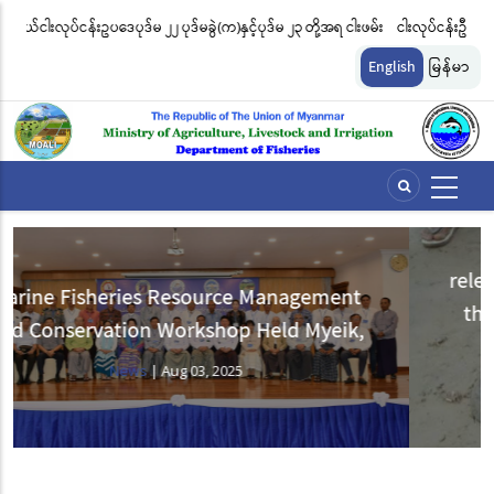
Skip
၃ တို့အရ ငါးဖမ်း
ငါးလုပ်ငန်းဦးစီးဌာနနှင့် FFI အကြား မြန်မာနိုင်ငံ ပင်လယ်နှင့် ရေချိုဇီဝမျိုး
to
ပါအတိုင်း
မျိုးကွဲများ ထိန်းသိမ်းကာကွယ်စောင့်ရှောက်ခြင်းလုပ်ငန်းများ ဆောင်ရွက်မ
main
English
မြန်မာ
content
ဆိုင်ရာ သဘောတူညီမှု မူဘောင်စာချုပ်” လက်မှတ်ရေးထိုး
release a sea turtle, Olive Ridley back i
ment
the sea, after being found and rescue
eik,
alive in an abandoned fishing net
News
|
Jun 19, 2025