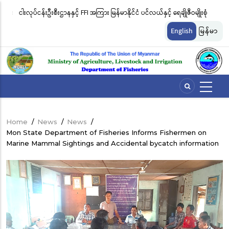
Skip
းဖမ်း
ငါးလုပ်ငန်းဦးစီးဌာနနှင့် FFI အကြား မြန်မာနိုင်ငံ ပင်လယ်နှင့် ရေချိုဇီဝမျိုးစုံ
မြ
to
မျိုးကွဲများ ထိန်းသိမ်းကာကွယ်စောင့်ရှောက်ခြင်းလုပ်ငန်းများ ဆောင်ရွက်မှု
ရက
main
English
မြန်မာ
content
ဆိုင်ရာ သဘောတူညီမှု မူဘောင်စာချုပ်” လက်မှတ်ရေးထိုး
ခြင
Home
/
News
/
News
/
Breadcrumb
Mon State Department of Fisheries Informs Fishermen on
Marine Mammal Sightings and Accidental bycatch information