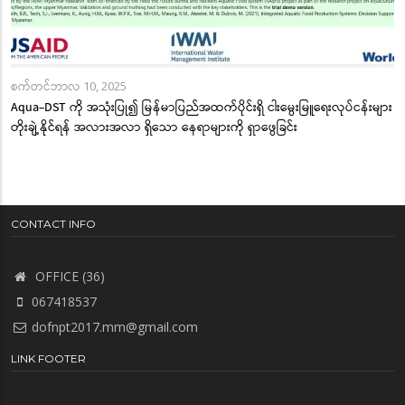
စက်တင်ဘာလ 10, 2025
Aqua-DST ကို အသုံးပြု၍ မြန်မာပြည်အထက်ပိုင်းရှိ ငါးမွေးမြူရေးလုပ်ငန်းများ
တိုးချဲ့နိုင်ရန် အလားအလာ ရှိသော နေရာများကို ရှာဖွေခြင်း
CONTACT INFO
OFFICE (36)
067418537
dofnpt2017.mm@gmail.com
LINK FOOTER