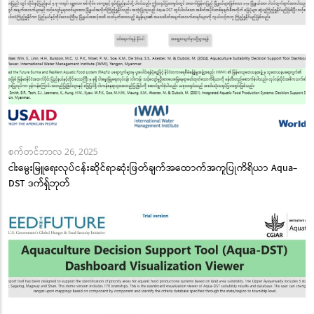
စက်တင်ဘာလ 26, 2025
ငါးမွေးမြူရေးလုပ်ငန်းဆိုင်ရာဆုံးဖြတ်ချက်အထောက်အကူပြုကိရိယာ Aqua-
DST ဒက်ရှ်ဘုတ်