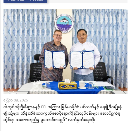
ဧပြီလ 08, 2026
ငါးလုပ်ငန်းဦးစီးဌာနနှင့် FFI အကြား မြန်မာနိုင်ငံ ပင်လယ်နှင့် ရေချိုဇီဝမျိုးစုံ
မျိုးကွဲများ ထိန်းသိမ်းကာကွယ်စောင့်ရှောက်ခြင်းလုပ်ငန်းများ ဆောင်ရွက်မှု
ဆိုင်ရာ သဘောတူညီမှု မူဘောင်စာချုပ်” လက်မှတ်ရေးထိုး