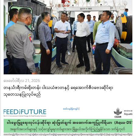
ဖေဖော်ဝါရီလ 21, 2026
တနင်္သာရီကမ်းရိုးတန်း ငါးသယံဇာတနှင့် ရေအောက်ဇီဝဗေဒဆိုင်ရာ
သုတေသနပြုလုပ်မည်