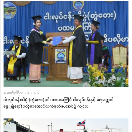
ဖေဖော်ဝါရီလ 28, 2026
ငါးလုပ်ငန်းသိပ္ပံ (တွံတေး) ၏ ပထမအကြိမ် ငါးလုပ်ငန်းနှင့် ရေသတ္တဝါ
မွေးမြူရေးဒီပလိုမာအောင်လက်မှတ်ပေးအပ်ပွဲ ကျင်းပ