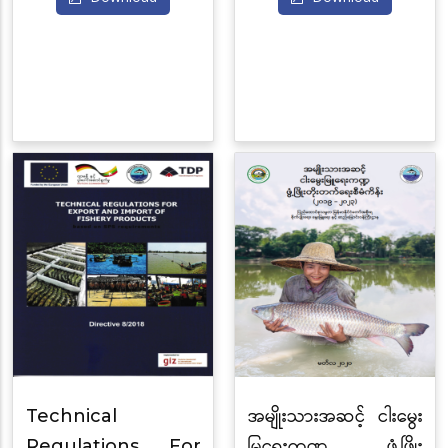
Technical
အမျိုးသားအဆင့် ငါးမွေး
Regulations For
မြရေးကဏ္ဍ ဖွံ့ဖြိုး