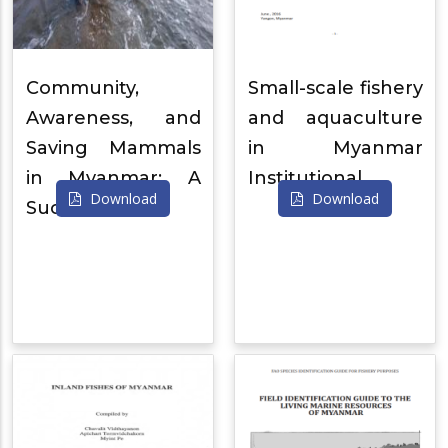
Community,
Small-scale fishery
Awareness, and
and aquaculture
Saving Mammals
in Myanmar
in Myanmar: A
Institutional…
Download
Download
Succ…