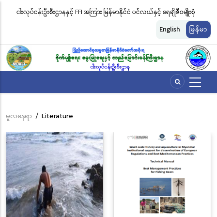
အဓိက
းဖမ်း
ငါးလုပ်ငန်းဦးစီးဌာနနှင့် FFI အကြား မြန်မာနိုင်ငံ ပင်လယ်နှင့် ရေချိုဇီဝမျိုးစုံ
မြ
အကြောင်းအရာ
မျိုးကွဲများ ထိန်းသိမ်းကာကွယ်စောင့်ရှောက်ခြင်းလုပ်ငန်းများ ဆောင်ရွက်မှု
ရက
သို့
English
မြန်မာ
သွား
ဆိုင်ရာ သဘောတူညီမှု မူဘောင်စာချုပ်” လက်မှတ်ရေးထိုး
ခြင
မည်
မူလနေရာ
/
Literature
Breadcrumb