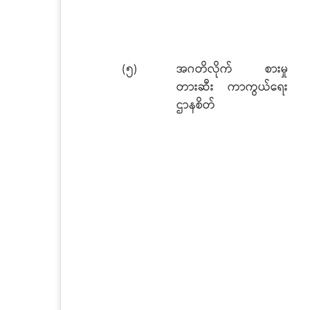
(၅)
အဂတိလိုက် စားမှု
တားဆီး ကာကွယ်ရေး
ဌာနစိတ်