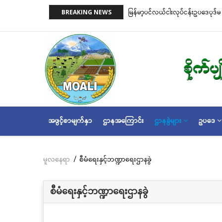
အဓိက
on)နှင့် ငါးမဖမ်းရဧရိယာ(Closed Area
မြန်မာ့ပင်လယ်ငါးလုပ်ငန်းဥပဒေပုဒ်မ ၂
BREAKING NEWS
အကြောင်းအရာ
အတိုင်းသတ်မှတ်လိုက်သည်
သို့
သွား
မည်
MAIN
အဖွင့်စာမျက်နှာ
ဌာနအကြောင်း
ဌာနခွဲများ
ဥပဒေ
NAVIGATION
မူလနေရာ
/
စီမံရေးနှင့်ဘဏ္ဍာရေးဌာနခွဲ
Breadcrumb
စီမံရေးနှင့်ဘဏ္ဍာရေးဌာနခွဲ