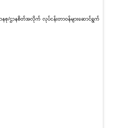
ါ ဌာနစု/ဌာနစိတ်အလိုက် လုပ်ငန်းတာဝန်များဆောင်ရွက်