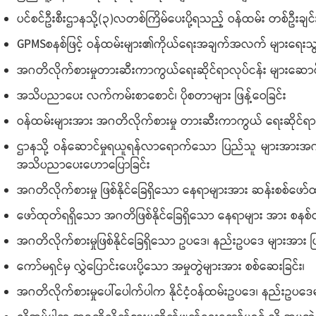
ပင်စင်ဦးစီးဌာနသို့(၃)လတစ်ကြိမ်ပေးပို့ရသည့် ဝန်ထမ်း တစ်ဦးခ
GPMSစနစ်ဖြင့် ဝန်ထမ်းများ၏ကိုယ်ရေးအချက်အလက် များရေးသွင်
အဂတိလိုက်စားမှုတားဆီးကာကွယ်ရေးဆိုင်ရာလုပ်ငန်း များဆောင်
အသိပညာပေး လက်ကမ်းစာစောင်၊ ပိုစတာများ ဖြန့်ဝေခြင်း
ဝန်ထမ်းများအား အဂတိလိုက်စားမှု တားဆီးကာကွယ် ရေးဆိုင်
ဌာနသို့ ဝန်ဆောင်မှုရယူရန်လာရောက်သော ပြည်သူ များအားအဂ
အသိပညာပေးဟောပြောခြင်း
အဂတိလိုက်စားမှု ဖြစ်နိုင်ခြေရှိသော နေရာများအား ဆန်းစစ်ဖော်ထ
ဖော်ထုတ်ရရှိသော အဂတိဖြစ်နိုင်ခြေရှိသော နေရာများ အား စ
အဂတိလိုက်စားမှုဖြစ်နိုင်ခြေရှိသော ဥပဒေ၊ နည်းဥပဒေ များအား ပြင
ကော်မရှင်မှ လွှဲပြောင်းပေးပို့သော အမှုတွဲများအား စစ်ဆေးခြင်း၊
အဂတိလိုက်စားမှုပေါ်ပေါက်ပါက နိုင်ငံ့ဝန်ထမ်းဥပဒေ၊ နည်းဥပဒေမ