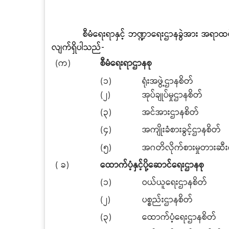
စီမံရေးရာနှင့် ဘဏ္ဍာရေးဌာနခွဲအား အရာထမ်
လျက်ရှိပါသည်-
(က)
စီမံရေးရာဌာနစု
(၁)
ရုံးအဖွဲ့ဌာနစိတ်
(၂)
အုပ်ချုပ်မှုဌာနစိတ်
(၃)
အင်အားဌာနစိတ်
(၄)
အကျိုးခံစားခွင့်ဌာနစိတ်
(၅)
အဂတိလိုက်စားမှုတားဆီ
( ခ)
ထောက်ပံ့နှင့်ပို့ဆောင်ရေးဌာနစု
(၁)
ဝယ်ယူရေးဌာနစိတ်
(၂)
ပစ္စည်းဌာနစိတ်
(၃)
ထောက်ပံ့ရေးဌာနစိတ်