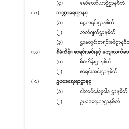
(၄)
မော်တော်ယာဉ်ဌာနစိတ်
( ဂ)
ဘဏ္ဍာရေးဌာနစု
(၁)
ငွေစာရင်းဌာနစိတ်
(၂)
ဘတ်ဂျက်ဌာနစိတ်
(၃)
ဌာနတွင်းစာရင်းစစ်ဌာနစိ
(ဃ)
စီမံကိန်း၊ စာရင်းအင်းနှင့် ကျေးလက်ဒေသ
(၁)
စီမံကိန်းဌာနစိတ်
(၂)
စာရင်းအင်းဌာနစိတ်
( င)
ဥပဒေရေးရာဌာနစု
(၁)
ငါးလုပ်ငန်းမူဝါဒ ဌာနစိတ်
(၂)
ဥပဒေရေးရာဌာနစိတ်