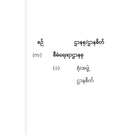
စဉ်
ဌာနစု/ဌာနစိတ်
(က)
စီမံရေးရာဌာနစု
(၁)
ရုံးအဖွဲ့
ဌာနစိတ်