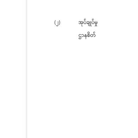
(၂)
အုပ်ချုပ်မှု
ဌာနစိတ်