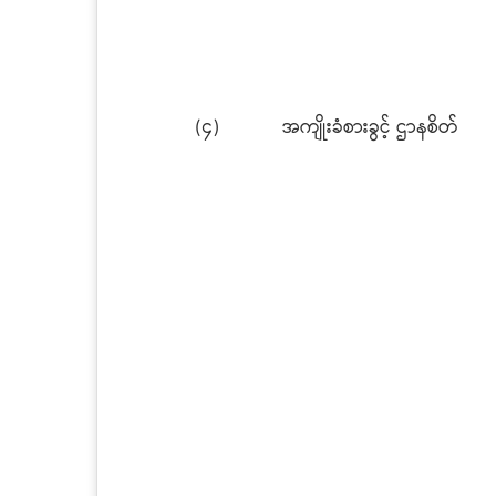
(၄)
အကျိုးခံစားခွင့် ဌာနစိတ်