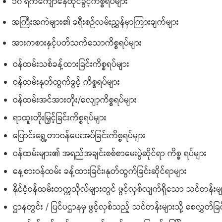
၁၀ ရက်ကျော်နေထိုင်ခွင့်ကိစ္စရပ်များ
အကြီးအကဲများ၏ ခရီးစဉ်လမ်းညွှန်မှာကြားချက်များ
အားကစားနှင့်ပတ်သက်သောကိစ္စရပ်များ
ဝန်ထမ်းသစ်ခန့်ထားခြင်းကိစ္စရပ်များ
ဝန်ထမ်းနုတ်ထွက်ခွင့် ကိစ္စရပ်များ
ဝန်ထမ်းအင်အားတိုး/လျော့ကိစ္စရပ်များ
ရာထူးတိုးမြှင့်ခြင်းကိစ္စရပ်များ
ပြောင်းရွှေ့တာဝန်ပေးအပ်ခြင်းကိစ္စရပ်များ
ဝန်ထမ်းများ၏ အရည်အချင်းစစ်စာမေးပွဲဆိုင်ရာ ကိစ္စ ရပ်များ
နေ့စားဝန်ထမ်း ခန့်ထားခြင်း၊နုတ်ထွက်ခြင်းဆိုင်ရာများ
နိုင်ငံ့ဝန်ထမ်းတက္ကသိုလ်များတွင် ဖွင့်လှစ်လျက်ရှိသော သင်တန်းမျာ
ဌာနတွင်း / ပြင်ပဌာနမှ ဖွင့်လှစ်သည့် သင်တန်းများသို့ စေလွှတ်ခြင