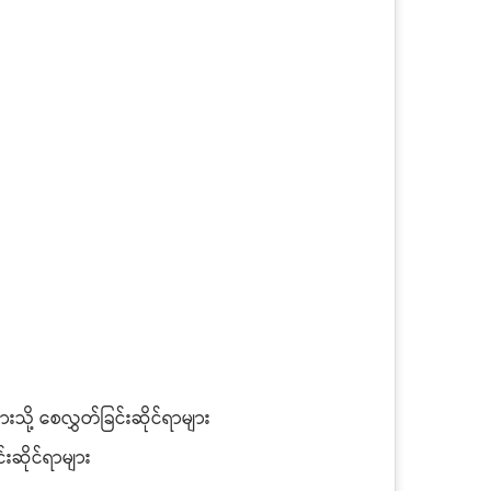
းသို့ စေလွှတ်ခြင်းဆိုင်ရာများ
်းဆိုင်ရာများ