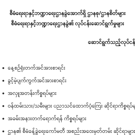
စီမံရေးရာနှင့်ဘဏ္ဍာရေးဌာနခွဲအောက်ရှိ ဌာနစု/ဌာနစိတ်များ
စီမံရေးရာနှင့်ဘဏ္ဍာရေးဌာနခွဲ၏ လုပ်ငန်းဆောင်ရွက်မှုများ
ဆောင်ရွက်သည့်လုပ်ငန်
နေ့စဉ်ရုံးတက်အင်အားစာရင်း
ခွင့်မဲ့ပျက်ကွက်အင်အားစာရင်း
အလှူအတန်းကိစ္စရပ်များ
ဝန်ထမ်းသား/သမီးများ ပညာသင်ထောက်ပံ့ကြေး ဆိုင်ရာကိစ္စရပ်မ
အခမ်းအနားတက်ရောက်ရန် ကိစ္စရပ်များ
ဌာန၏ စီမံခန့်ခွဲရေးကော်မတီ အစည်းအဝေးမှတ်တမ်း ဆိုင်ရာမျာ