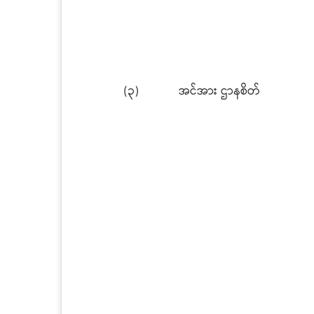
(၃)
အင်အား ဌာနစိတ်