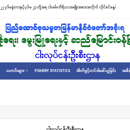
၂ ပုဒ်မခွဲ(က)နှင့်ပုဒ်မ ၂၃ တို့အရ ငါးဖမ်းကိရိယာအမျိုးအစားအလိုက် လိုင်စင်ခနှုန်းထားမ
သတင်းများ
FISHERY STATISTICS
အိတ်ဖွင့်တင်ဒါခေါ်ယူခြင်း
အမိန
ငါးလုပ်ငန်းဦးစီးဌာန