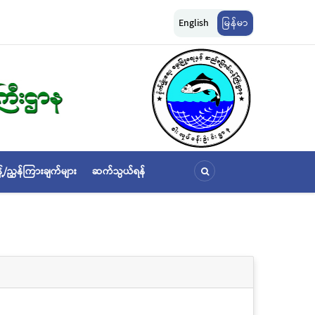
ျားကို အောက်ပါ
ငါးလုပ်ငန်းဦးစီးဌာနနှင့် FFI အကြား မြန်မာနိုင်ငံ ပင်လယ်နှင့် ရေချိုဇ
English
မြန်မာ
ဆိုင်ရာ သဘောတူညီမှု မူဘောင်စာချုပ်” လက်မှတ်ရေးထိုး
့်/ညွှန်ကြားချက်များ
ဆက်သွယ်ရန်