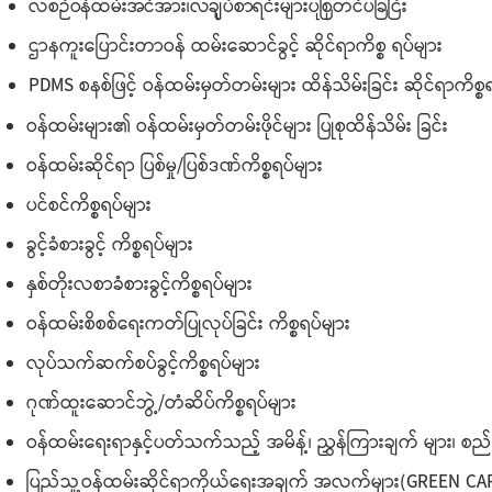
လစဉ်ဝန်ထမ်းအင်အား၊လချုပ်စာရင်းများပြုစုတင်ပြခြင်း
ဌာနကူးပြောင်းတာဝန် ထမ်းဆောင်ခွင့် ဆိုင်ရာကိစ္စ ရပ်များ
PDMS စနစ်ဖြင့် ဝန်ထမ်းမှတ်တမ်းများ ထိန်သိမ်းခြင်း ဆိုင်ရာကိစ္စ
ဝန်ထမ်းများ၏ ဝန်ထမ်းမှတ်တမ်းဖိုင်များ ပြုစုထိန်သိမ်း ခြင်း
ဝန်ထမ်းဆိုင်ရာ ပြစ်မှု/ပြစ်ဒဏ်ကိစ္စရပ်များ
ပင်စင်ကိစ္စရပ်များ
ခွင့်ခံစားခွင့် ကိစ္စရပ်များ
နှစ်တိုးလစာခံစားခွင့်ကိစ္စရပ်များ
ဝန်ထမ်းစိစစ်ရေးကတ်ပြုလုပ်ခြင်း ကိစ္စရပ်များ
လုပ်သက်ဆက်စပ်ခွင့်ကိစ္စရပ်များ
ဂုဏ်ထူးဆောင်ဘွဲ့/တံဆိပ်ကိစ္စရပ်များ
ဝန်ထမ်းရေးရာနှင့်ပတ်သက်သည့် အမိန့်၊ ညွှန်ကြားချက် များ၊ စည်း
ပြည်သူ့ဝန်ထမ်းဆိုင်ရာကိုယ်ရေးအချက် အလက်များ(GREEN C