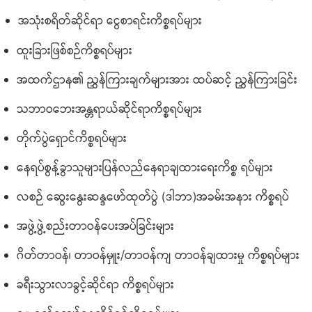
အသုံးစရိတ်ဆိုင်ရာ ငွေစာရင်းကိစ္စရပ်များ
ထူးခြားဖြစ်စဉ်ကိစ္စရပ်များ
အထက်ဌာန၏ ညွှန်ကြားချက်များအား ထပ်ဆင့် ညွှန်ကြားခြင်း
သဘာဝဘေးအန္တရာယ်ဆိုင်ရာကိစ္စရပ်များ
တိုက်ပွဲရှောင်ကိစ္စရပ်များ
နေရပ်စွန့်ခွာသူများပြန်လည်နေရာချထားရေးကိစ္စ ရပ်များ
လစဉ် ဆွေးနွေးဆန္ဒဖော်ထုတ်ပွဲ (ဒါဘာ)အခမ်းအနား ကိစ္စရပ်
အဖွဲ့ဖွဲ့စည်းတာဝန်ပေးအပ်ခြင်းများ
ဂိတ်တာဝန်၊ တာဝန်မှူး/တာဝန်ကျ တာဝန်ချထားမှု ကိစ္စရပ်များ
ခရီးသွားလာခွင့်ဆိုင်ရာ ကိစ္စရပ်များ