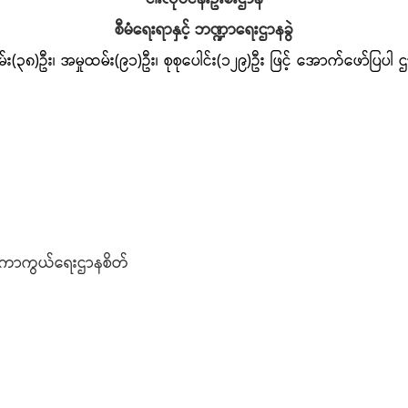
စီမံရေးရာနှင့် ဘဏ္ဍာရေးဌာနခွဲ
း(၃၈)ဦး၊ အမှုထမ်း(၉၁)ဦး၊ စုစုပေါင်း(၁၂၉)ဦး ဖြင့် အောက်ဖော်ပြပ
းကာကွယ်ရေးဌာနစိတ်