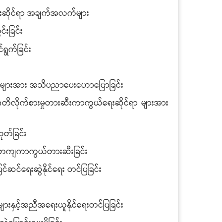
ျင်းဆိုင်ရာ အချက်အလက်များ
းခြင်း
ရွက်ခြင်း
ရာများအား အသိပညာပေးဟောပြောခြင်း
တိလိုက်စားမှုတားဆီးကာကွယ်ရေးဆိုင်ရာ များအား
ုတ်ခြင်း
နစ်တကျကာကွယ်တားဆီးခြင်း
်ဆင်ရေးဆွဲနိုင်ရေး တင်ပြခြင်း
ျားနှင့်အညီအရေးယူနိုင်ရေးတင်ပြခြင်း