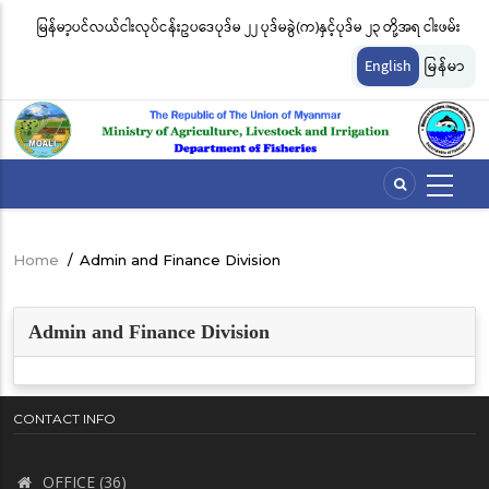
Skip
မြန်မာ့ပင်လယ်ငါးလုပ်ငန်းဥပဒေပုဒ်မ ၂၂ ပုဒ်မခွဲ(က)နှင့်ပုဒ်မ ၂၃ တို့အရ ငါးဖမ်း
ငါ
to
တ်
ကိရိယာအမျိုးအစားအလိုက် လိုင်စင်ခနှုန်းထားများကို အောက်ပါအတိုင်း
မျ
main
English
မြန်မာ
content
သတ်မှတ်လိုက်သည်
ဆိ
Home
/
Admin and Finance Division
Breadcrumb
Admin and Finance Division
CONTACT INFO
OFFICE (36)