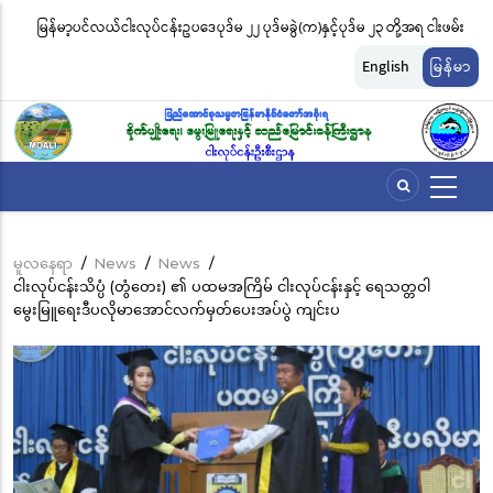
အဓိက
ပဒေပုဒ်မ ၂၂ ပုဒ်မခွဲ(က)နှင့်ပုဒ်မ ၂၃ တို့အရ ငါးဖမ်း
ငါးလုပ်ငန်းဦးစီးဌာနနှင့် FFI အကြား မြ
အကြောင်းအရာ
 လိုင်စင်ခနှုန်းထားများကို အောက်ပါအတိုင်း
မျိုးကွဲများ ထိန်းသိမ်းကာကွယ်စောင့
သို့
English
မြန်မာ
သွား
ဆိုင်ရာ သဘောတူညီမှု မူဘောင်စာချ
မည်
မူလနေရာ
/
News
/
News
/
Breadcrumb
ငါးလုပ်ငန်းသိပ္ပံ (တွံတေး) ၏ ပထမအကြိမ် ငါးလုပ်ငန်းနှင့် ရေသတ္တဝါ
မွေးမြူရေးဒီပလိုမာအောင်လက်မှတ်ပေးအပ်ပွဲ ကျင်းပ