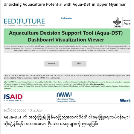
Unlocking Aquaculture Potential with Aqua-DST in Upper Myanmar
စက်တင်ဘာလ 10, 2025
Aqua-DST ကို အသုံးပြု၍ မြန်မာပြည်အထက်ပိုင်းရှိ ငါးမွေးမြူရေးလုပ်ငန်းများ
တိုးချဲ့နိုင်ရန် အလားအလာ ရှိသော နေရာများကို ရှာဖွေခြင်း