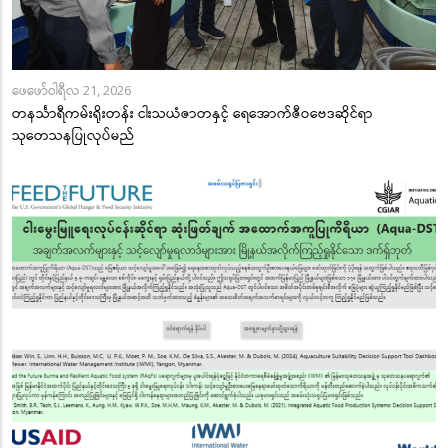
ဖေဖော်ဝါရီလ 21, 2026
တနင်္သာရီကမ်းရိုးတန်း ငါးသယံဇာတနှင့် ရေအောက်ဇီဝဗေဒဆိုင်ရာ
သုတေသနပြုလုပ်မည်