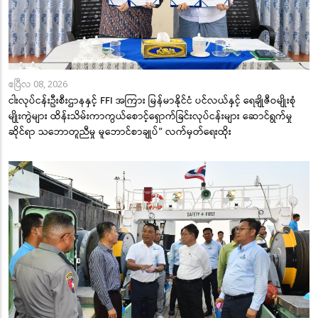
ဧပြီလ 08, 2026
ငါးလုပ်ငန်းဦးစီးဌာနနှင့် FFI အကြား မြန်မာနိုင်ငံ ပင်လယ်နှင့် ရေချိုဇီဝမျိုးစုံ
မျိုးကွဲများ ထိန်းသိမ်းကာကွယ်စောင့်ရှောက်ခြင်းလုပ်ငန်းများ ဆောင်ရွက်မှု
ဆိုင်ရာ သဘောတူညီမှု မူဘောင်စာချုပ်” လက်မှတ်ရေးထိုး