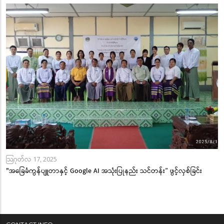
သြဂုတ်လ 17, 2025
"အခြေခံကွန်ပျူတာနှင့် Google AI အသုံးပြုနည်း သင်တန်း” ဖွင့်လှစ်ခြင်း