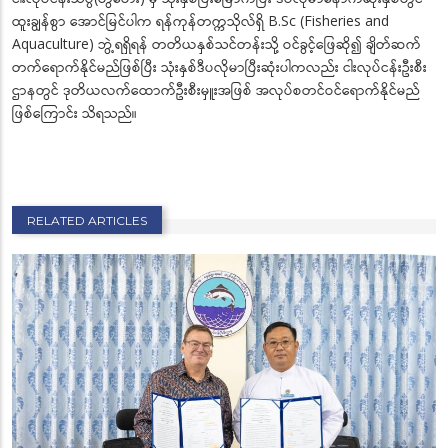
ထူးချွန်စွာ အောင်မြင်ပါက ရန်ကုန်တက္ကသိုလ်ရှိ B.Sc (Fisheries and
Aquaculture) ဘွဲ့ရရှိရန် တတိယနှစ်သင်တန်းသို့ ဝင်ခွင့်ဖြေဆို၍ ချိတ်ဆက်
တက်ရောက်နိုင်မည်ဖြစ်ပြီး သုံးနှစ်ဒီပလိုမာပြီးဆုံးပါကလည်း ငါးလုပ်ငန်းဦးစီး
ဌာနတွင် ဒုတိယလက်ထောက်ဦးစီးမှူးအဖြစ် အလုပ်စတင်ဝင်ရောက်နိုင်မည်
ဖြစ်ကြောင်း သိရသည်။
RELATED ARTICLES