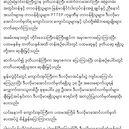
ဆည်မြောင်းဝန်ကြီးဌာန ဒုတိယဝန်ကြီး ဒေါက်တာအောင်ကြီး၊ အမြဲတမ်း
အတွင်းဝန်နှင့် တာဝန်ရှိသူများ၊ မြန်မာနိုင်ငံငါးလုပ်ငန်းအဖွဲ့ချုပ်နှင့် ညီနောင်
အသင်းများမှ တာဝန်ရှိသူများ၊ PTTEP ကုမ္ပဏီမှ တာဝန်ရှိသူများ၊ ဒီပလိုမာ
အောင်လက်မှတ်ရ ကျောင်းသား ကျောင်းသူများနှင့် ၎င်းတို့၏မိဘဆွေမျိုးများ
တက်ရောက်ကြသည်။
အခမ်းအနားတွင် တိုင်းဒေသကြီးဝန်ကြီးချုပ်က အမှာစကားပြောကြားပြီး
ပထမနှစ်မှ တတိယနှစ်အထိ တန်းစဉ်ပေါင်းတွင် ပထမဆုနှင့် ဒုတိယဆု ရရှိသူ
တို့အား ဆုချီးမြှင့်သည်။
ဆက်လက်၍ ဒုတိယဝန်ကြီးက အမှာစကား ပြောကြားပြီး တန်းစဉ်ပေါင်းတွင်
တတိယဆုရရှိသူအား ဆုချီးမြှင့်သည်။
မွန်းလွဲပိုင်းတွင် ကျောင်းအုပ်ကြီးက ဒီပလိုမာအပ်နှင်းပွဲ ကျင်းပကြောင်း
ကြေညာပြီး ဒီပလိုမာအောင်လက်မှတ်ရရှိသူ ၃၈ ဦး၊ အဝေးရောက်ယူရန်
လျှောက်ထားသူတစ်ဦး စုစုပေါင်း ၃၉ ဦးအား ဒီပလိုမာအောင်လက်မှတ်များ
ချီးမြှင့်အပ်နှင်းကာ ဒီပလိုမာရရှိသူများ စာရင်းကို အတည်ပြုလက်မှတ်ရေးထိုး
ပေးသည်။
ယင်းနောက် ကျောင်းအုပ်ကြီးက ပထမအကြိမ် ဒီပလိုမာအောင်လက်မှတ်
ပေးအပ်ပွဲ မိန့်ခွန်းပြောကြားသည်။
ငါးလုပ်ငန်းသိပ္ပံ(တွံတေး) မှ သုံးနှစ်ပြီးမြောက်ပြီး ဒီပလိုမာနောက်ဆုံးနှစ်တွင်