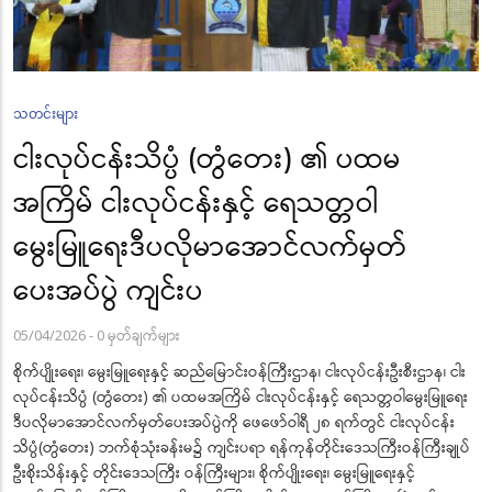
သတင်းများ
ငါးလုပ်ငန်းသိပ္ပံ (တွံတေး) ၏ ပထမ
အကြိမ် ငါးလုပ်ငန်းနှင့် ရေသတ္တဝါ
မွေးမြူရေးဒီပလိုမာအောင်လက်မှတ်
ပေးအပ်ပွဲ ကျင်းပ
05/04/2026
-
0 မှတ်ချက်များ
စိုက်ပျိုးရေး၊ မွေးမြူရေးနှင့် ဆည်မြောင်းဝန်ကြီးဌာန၊ ငါးလုပ်ငန်းဦးစီးဌာန၊ ငါး
လုပ်ငန်းသိပ္ပံ (တွံတေး) ၏ ပထမအကြိမ် ငါးလုပ်ငန်းနှင့် ရေသတ္တဝါမွေးမြူရေး
ဒီပလိုမာအောင်လက်မှတ်ပေးအပ်ပွဲကို ဖေဖော်ဝါရီ ၂၈ ရက်တွင် ငါးလုပ်ငန်း
သိပ္ပံ(တွံတေး) ဘက်စုံသုံးခန်းမ၌ ကျင်းပရာ ရန်ကုန်တိုင်းဒေသကြီးဝန်ကြီးချုပ်
ဦးစိုးသိန်းနှင့် တိုင်းဒေသကြီး ဝန်ကြီးများ၊ စိုက်ပျိုးရေး၊ မွေးမြူရေးနှင့်