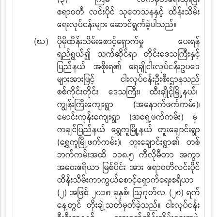
ဧရာဝတီ
လင်းပိုင် သုတေသနနှင့် ထိန်းသိမ်း
ရေးလုပ်ငန်းများ ဆောင်ရွက်ခဲ့ပါသည်။
(ဃ)
ပိုမိုထိန်းသိမ်းစောင့်ရှောက်မှု ပေးရန်
ရည်ရွယ်၍ သက်ဆိုင်ရာ တိုင်းဒေသကြီးနှင့်
ပြည်နယ်
အစိုးရ၏ ရေချိုငါးလုပ်ငန်းဥပဒေ
များအားဖြင့် ငါးလုပ်ငန်းဦးစီးဌာနသည်
စစ်ကိုင်းတိုင်း
ဒေသကြီး၊ ထီးချိုင့်မြို့နယ်၊
ကျွန်းကြီးကျေးရွာ (အနောက်ဖက်ကမ်း)၊
မောင်းကုန်းကျေးရွာ (အရှေ့ဖက်ကမ်း) မှ
ကချင်ပြည်နယ် ရွှေကူမြို့နယ် တူးချောင်းရွာ
(ရွှေကူမြို့ဖက်ကမ်း)၊ တူးချောင်းရွာ၏ တစ်
ဘက်ကမ်းအထိ ၁၁၈.၅ ကီလိုမီတာ အကွာ
အဝေးဧရိယာ
မြစ်ပိုင်း
အား ဧရာဝတီလင်းပိုင်
ထိန်းသိမ်းကာကွယ်စောင့်ရှောက်ရေးဧရိယာ
(၂) အဖြစ် ၂၀၁၈ ခုနှစ်၊ ဩဂုတ်လ (၂၈) ရက်
နေ့တွင် တိုးချဲ့သတ်မှတ်ခဲ့သည်။ ငါးလုပ်ငန်း