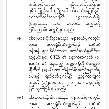
အဓိကဧရိယာမှာ ရခိုင်ကမ်းရိုးတန်း၏
ရခိုင်
ပြည်နယ် ဂွမြို့နယ် ပင်လယ်ရေပြင်နှင့်
ဧရာဝတီတိုင်းဒေသကြီး၊ ရွှေသောင်ယံမြို့
(ချောင်းသာ
အနီး) ပင်လယ် ရေပြင်တို့
ဖြစ်ကြောင်း တွေ့ရှိရပါသည်။
(ဇ)
ငါးလုပ်ငန်းဦးစီးဌာနသည် မျိုးဆက်ပျက်သုဉ်း
လုဆဲ တောရိုင်းတိရစ္ဆာန်နှင့် သစ်ပင်
ပန်းမန်
များ နိုင်ငံတကာ ရောင်းဝယ်မှုဆိုင်ရာ
ကွန်ဗင်းရှင်း
CITES
၏ နောက်ဆက်တွဲ (၁)
စာရင်း
ဝင် နေသည့် အဏ္ဏဝါနို့တိုက်သတ္တဝါ
မျိုးစိတ် (၈) မျိုးအား ထိန်းသိမ်းစောင့်ရှောက်မှု
ပေးရန် ရည်ရွယ်ချက်ဖြင့် ညွှန်ကြားချက်
အမှတ် (၁/၂၀၁၈)အား ၂-၁-၂၀၁၈ နေ့ရက်စွဲ
ဖြင့် ထုတ်ပြန်
ခဲ့ပါသည်။
(ဈ)
ငါးလုပ်ငန်းဦးစီးဌာနသည် မျိုးဆက်ပျက်သုဉ်း
လုဆဲ တောရိုင်းတိရစ္ဆာန်နှင့် သစ်ပင်