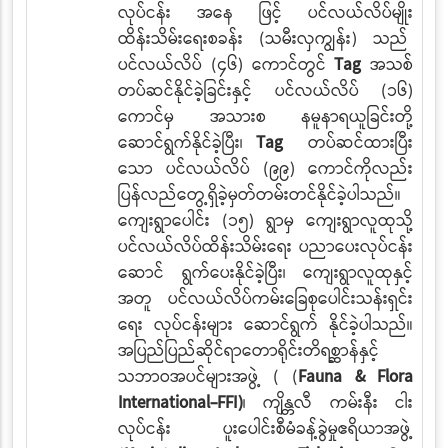
လုပ်ငန်း
အနေ
ဖြင့် ပင်လယ်လိပ်မျိုး
ထိန်းသိမ်းရေးစခန်း (သမီးလှကျွန်း) သည်
ပင်လယ်လိပ် (၄၆) ကောင်တွင်
Tag
အသစ်
တပ်ဆင်နိုင်ခဲ့ခြင်းနှင့် ပင်လယ်လိပ် (၁၆)
ကောင်မှ အသားစ
နမူနာရယူခြင်းတို့
ဆောင်ရွက်နိုင်ခဲ့ပြီး၊
Tag
တပ်ဆင်ထားပြီး
သော ပင်လယ်လိပ် (၉၉) ကောင်ကိုလည်း
ပြန်လည်တွေ့ရှိခဲ့မှတ်တမ်းတင်နိုင်ခဲ့ပါသည်။
ကျေးရွာပေါင်း (၁၅) ရွာမှ ကျေးရွာလူထုသို့
ပင်လယ်လိပ်ထိန်းသိမ်းရေး ပညာပေးလုပ်ငန်း
ဆောင်
ရွက်ပေးနိုင်ခဲ့ပြီး၊ ကျေးရွာလူထုနှင့်
အတူ ပင်လယ်လိပ်ကမ်းခြေစုပေါင်းသန်းရှင်း
ရေး လုပ်ငန်းများ ဆောင်ရွက် နိုင်ခဲ့ပါသည်။
အပြည်ပြည်ဆိုင်ရာတောရိုင်းတိရစ္ဆာန်နှင့်
သဘာဝအပင်များအဖွဲ့ ( (
Fauna & Flora
International-FFI)
၊ ကျိန္တလီ ကမ်းနီး
ငါး
လုပ်ငန်း ပူးပေါင်းစီမံခန့်ခွဲမှုဧရိယာအဖွဲ့