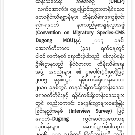
ထိန်းသိမ်းရေး အစီအစဉ် (
UNEP)
လက်အောက်ခံ၊ ရွှေ့ပြောင်းသွားလာနိုင်သော
တောရိုင်းတိရစ္ဆာန်များ
ထိန်းသိမ်းရေးကွန်ဗင်း
ရှင်း-ရေဝက် နားလည်မှုစာချွန်လွှာအဖွဲ့
(
Convention on
Migratory Species-CMS
Dugong MOU)
နှင့် ၂၀၀၇ ခုနှစ်၊
အောက်တိုဘာလ (၃၁) ရက်နေ့တွင်
ပါဝင်
လက်မှတ် ရေးထိုးခဲ့ပါသည်။ ငါးလုပ်ငန်း
ဦးစီးဌာနသည် နိုင်ငံတကာ ထိန်းသိမ်းရေး
အဖွဲ့
အစည်းများ
၏ ပူးပေါင်းပံ့ပိုးမှုတို့ဖြင့်
၂၀၀၅ ခုနှစ်တွင် ရခိုင်ကမ်းရိုးတန်းဒေသ၊
၂၀၁၀ ခုနှစ်တွင် တနင်္သာရီကမ်းရိုးတန်းဒေသ၊
ဧရာဝတီတိုင်းနှင့် ရခိုင်ကမ်းရိုးတန်းဒေသများ
တွင် လည်းကောင်း မေးခွန်းလွှာများမေးမြန်း
ခြင်းနည်းစနစ် (
Interview Survey)
ဖြင့်
ရေဝက်-
Dugong
ကွင်းဆင်းသုတေသန
လုပ်ငန်းများ ဆောင်ရွက်ခဲ့ပါသည်။
၂၀၀၆-၂၀၀၇ ခုနှစ်တွင် မြိတ်ကျွန်းစုရှိ ကျွန်း