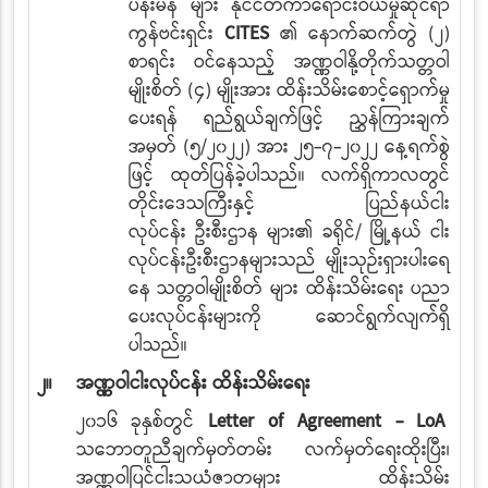
ပန်းမန်
များ နိုင်ငံတကာရောင်းဝယ်မှုဆိုင်ရာ
ကွန်ဗင်းရှင်း
CITES
၏ နောက်ဆက်တွဲ (၂)
စာရင်း
ဝင်နေသည့် အဏ္ဏဝါနို့တိုက်သတ္တဝါ
မျိုးစိတ် (၄) မျိုးအား ထိန်းသိမ်းစောင့်ရှောက်မှု
ပေးရန် ရည်ရွယ်ချက်ဖြင့် ညွှန်ကြားချက်
အမှတ် (၅/၂၀၂၂) အား ၂၅-၇-၂၀၂၂ နေ့ရက်စွဲ
ဖြင့် ထုတ်ပြန်ခဲ့ပါသည်။ လက်ရှိကာလတွင်
တိုင်းဒေသကြီးနှင့် ပြည်နယ်ငါး
လုပ်ငန်း
ဦးစီးဌာန
များ၏ ခရိုင်/ မြို့နယ် ငါး
လုပ်ငန်းဦးစီးဌာနများသည် မျိုးသုဉ်းရှားပါးရေ
နေ
သတ္တဝါမျိုးစိတ်
များ ထိန်းသိမ်းရေး ပညာ
ပေးလုပ်ငန်းများကို ဆောင်ရွက်လျက်ရှိ
ပါသည်။
၂။
အဏ္ဏဝါငါးလုပ်ငန်း
ထိန်းသိမ်းရေး
၂၀၁၆ ခုနှစ်တွင်
Letter of Agreement - LoA
သဘောတူညီချက်မှတ်တမ်း
လက်မှတ်ရေးထိုးပြီး၊
အဏ္ဏဝါပြင်ငါးသယံဇာတများ ထိန်းသိမ်း