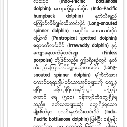
လင်းပိုင် (
Indo-Pacific bottlenose
dolphin)
၊ ကျောဘို့ရှိလင်းပိုင် (
Indo-Pacific
humpback dolphin)
၊ နုတ်သီးရှည်
ကြောင်လိမ်ဂျွမ်းထိုးလင်းပိုင် (
Long-snouted
spinner dolphin)
၊ အပူပိုင်း ဒေသလင်းပိုင်
ပြောက် (
Pantropical spotted dolphin)
၊
ဧရာဝတီလင်းပိုင် (
Irrawaddy dolphin)
နှင့်
ကျောရေယက်မဲ့လင်းရှူး (
Finless
porpoise)
တို့ဖြစ်သည်။ ဤခရီးစဉ်တွင် နုတ်
သီးရှည်ကြောင်လိမ်ဂျွမ်းထိုးလင်းပိုင် (
Long-
snouted spinner dolphin)
မျိုးစိတ်အား
ကောင်ရေရာချီပါဝင်သောအုပ်စုများကို တွေ့ခဲ့
ရပြီး၊ ခရီးစဉ်ပြီးဆုံးချိန်တွင် ခန့်မှန်း
ကောင်
ရေ (၅၀၀) ဝန်းကျင်ထိတွေ့ရှိခဲ့ရ
သည်။ ဒုတိယအများဆုံး တွေ့ရှိခဲ့ရသော
မျိုးစိတ်မှာ ပုလင်းနုတ်သီးလင်းပိုင် (
Indo-
Pacific bottlenose dolphin)
ဖြစ်ပြီး ခန့်မှန်း
ကောင်ရေ ၂၀၀ ကျော်ထိ ဖြစ်သည်။ ပါးစပ်