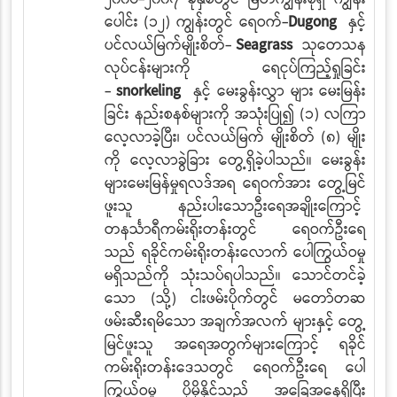
ပေါင်း (၁၂) ကျွန်းတွင် ရေဝက်-
Dugong
နှင့်
ပင်လယ်မြက်မျိုးစိတ်-
Seagrass
သုတေသန
လုပ်ငန်းများကို ရေငုပ်ကြည့်ရှုခြင်း
-
snorkeling
နှင့် မေးခွန်းလွှာ
များ မေးမြန်း
ခြင်း နည်းစနစ်များကို အသုံးပြု၍ (၁) လကြာ
လေ့လာခဲ့ပြီး၊ ပင်လယ်မြက် မျိုးစိတ် (၈) မျိုး
ကို လေ့လာခွဲခြား တွေ့ရှိခဲ့ပါသည်။ မေးခွန်း
များမေးမြန်မှုရလဒ်အရ ရေဝက်အား တွေ့မြင်
ဖူးသူ နည်းပါးသောဦးရေအချိုးကြောင့်
တနင်္သာရီကမ်းရိုးတန်းတွင် ရေဝက်ဦးရေ
သည် ရခိုင်ကမ်းရိုးတန်းလောက် ပေါကြွယ်ဝမှု
မရှိသည်ကို သုံးသပ်ရပါသည်။ သောင်တင်ခဲ့
သော (သို့) ငါးဖမ်းပိုက်တွင် မတော်တဆ
ဖမ်းဆီးရမိသော အချက်အလက်
များနှင့် တွေ့
မြင်ဖူးသူ အရေအတွက်များကြောင့် ရခိုင်
ကမ်းရိုးတန်းဒေသတွင် ရေဝက်ဦးရေ
ပေါ
ကြွယ်ဝမှု ပိုမိုနိုင်သည့် အခြေအနေရှိပြီး