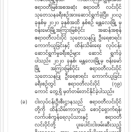
ဧရာဝတီမြစ်အစအဆုံး ဧရာဝတီ
လင်းပိုင်
သုတေသနခရီးစဉ်အားဆောင်ရွက်ခဲ့ပြီး၊ ၂၀၀၃
ခုနှစ်မှ ၂၀၂၀ ခုနှစ်အထိ
နှစ်စဉ် မန္တလေးမြို့ မှ
ဗန်းမော်မြို့အကြားမြစ်ပိုင်း အဆန်အစုန်
ဧရာဝတီလင်းပိုင် သုတေသနပြု ဦးရေစာရင်း
ကောက်ယူခြင်းနှင့် ထိန်းသိမ်းရေး လုပ်ငန်း
ဆောင်ရွက်မှုခရီးစဉ်များ ဆောင်
ရွက်ခဲ့
ပါသည်။ ၂၀၂၀ ခုနှစ်၊ မန္တလေးမြို့မှ ဗန်းမော်
မြို့ အကြားမြစ်ပိုင်း ဧရာဝတီလင်းပိုင်
သုတေသနပြု ဦးရေစာရင်း ကောက်ယူခြင်း
ခရီးစဉ်တွင် ဧရာဝတီလင်းပိုင် (၇၉)
ကောင်
တွေ့ရှိ မှတ်တမ်းတင်နိုင်ခဲ့ပါသည်။
(ခ)
ငါးလုပ်ငန်းဦးစီးဌာနသည် ဧရာဝတီလင်းပိုင်
တို့ကို ထိန်သိမ်းကာကွယ် စောင့်ရှောက်ရန်၊
လက်ပစ်ကွန်ရေလုပ်သားနှင့် ဧရာဝတီ
လင်းပိုင်တို့ ပူးပေါင်းငါးဖမ်းဆီးသည့်