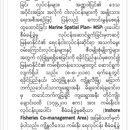
ခြင်း
လုပ်ငန်းများ၊ အဏ္ဏဝါပြင်၏ ဒေသ
အပိုင်းအခြား
အလိုက် ငါးလုပ်ငန်းများကို အမျိုးသား
ရေးအစီအစဉ်ဖြင့် ပြန်လည် ကောင်းမွန်စေရန်
ထူထောင်ခြင်း
Marine Spatial Plan- MSP
၊ ပူးပေါင်း
စီမံခန့်ခွဲမှု လုပ်ငန်းဆောင်ရွက်ခြင်းမှတဆင့်
မြန်မာနိုင်ငံ၏ ရေငန်ငါးလုပ်ငန်းဆိုင်ရာ အသက်မွေး
ဝမ်းကြောင်းလုပ်ငန်းများနှင့် ဇီဝမျိုးစုံမျိုးကွဲများ
အတွက် လုံခြုံမှုရရှိစေခြင်းကို ရခိုင်ပြည်နယ်မှစတင်၍
မြန်မာနိုင်ငံ၏ ကမ်းရိုးတန်းဒေသများတွင် ဆောင်ရွက်
လျက်ရှိပါ သည်။ (၈-၈-၂၀၁၈) ရက်နေ့တွင်
ရခိုင်ပြည်နယ်၊ သံတွဲမြို့နယ်၊ ကျိန္တလီမြို့၊
မြောက်
ဘက်ညောင်ပင်သာကျေးရွာအနီး မိချောင်းရဲချောင်းဝ
မှ တောင်ဘက်ကြွေချိုင် ကျေးရွာအနီး
တိုင်ကျိုး
ချောင်းဝထိ (၁၇၉
,
၂၀၀ ဧက) အား ကမ်းနီးငါး
လုပ်ငန်းပူး‌ပေါင်း စီမံခန့်ခွဲမှုဧရိယာ (
Inshore
Fisheries Co-management Area)
အဖြစ်သတ်မှတ်
ခဲ့ပါသည်။ ကျိန္တလီဒေသ ကမ်းနီး
ရေလုပ်ငန်း စီမံခန့်ခွဲ