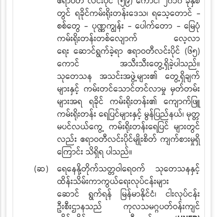
ဧရာဝတီ လင်းပိုင် (၅၉) ကောင်၊ ၂၀၁၀ ခုနှစ်
တွင် ရခိုင်ကမ်းရိုးတန်းဒေသ၊ ရသေ့တောင် -
စစ်တွေ - ပုဏ္ဏကျွန်း - ပေါက်တော - မြေပုံ
ကမ်းရိုးတန်းတစ်လျောက် လေ့လာ
ရေး
ဆောင်ရွက်ခဲ့ရာ ဧရာဝတီလင်းပိုင် (၆၅)
ကောင် အသီးသီးတွေ့ရှိခဲ့ပါသည်။
သုတေသန
အသင်းအဖွဲ့များ၏ တွေ့ရှိချက်
များနှင့် ကမ်းတင်သောင်တင်လာမှု မှတ်တမ်း
များအရ ရခိုင်
ကမ်းရိုးတန်း၏ ကျောက်ဖြူ
ကမ်းရိုးတန်း ရေပြင်များနှင့် မွန်ပြည်နယ်၊ မုတ္တ
မပင်လယ်ကွေ့
ကမ်းရိုးတန်းရေပြင် များတွင်
လည်း ဧရာဝတီလင်းပိုင်မျိုးစိတ် ကျက်စားမှုရှိ
ကြောင်း သိရှိရ
ပါသည်။
(ဆ)
ရေနေနို့တိုက်သတ္တဝါရေဝက် သုတေသနနှင့်
ထိန်းသိမ်းကာကွယ်ရေးလုပ်ငန်းများ
ဆောင်
ရွက်ရန် မြန်မာနိုင်ငံ၊ ငါးလုပ်ငန်း
ဦးစီးဌာနသည် ကုလသမဂ္ဂပတ်ဝန်းကျင်