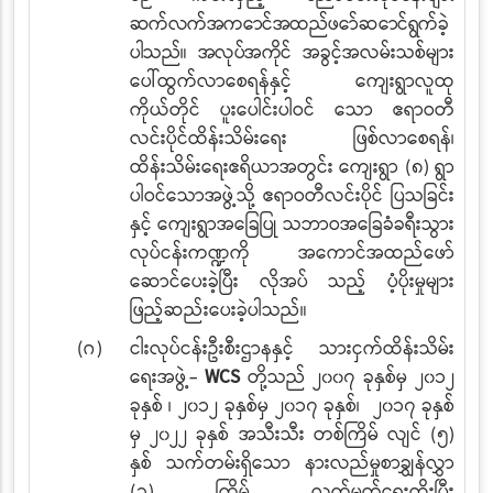
ဆက်လက်အကောင်အထည်ဖော်ဆောင်ရွက်ခဲ့
ပါသည်။
အလုပ်အကိုင်
အခွင့်အလမ်းသစ်များ
ပေါ်ထွက်လာစေရန်နှင့် ကျေးရွာလူထု
ကိုယ်တိုင် ပူးပေါင်းပါဝင်
သော ဧရာဝတီ
လင်းပိုင်ထိန်းသိမ်းရေး ဖြစ်လာစေရန်၊
ထိန်းသိမ်းရေးဧရိယာအတွင်း ကျေးရွာ
(၈) ရွာ
ပါဝင်သောအဖွဲ့သို့ ဧရာဝတီလင်းပိုင်
ပြသခြင်း
နှင့် ကျေးရွာအခြေပြု သဘာဝအခြေခံခရီးသွား
လုပ်ငန်းကဏ္ဍကို အကောင်အထည်ဖော်
ဆောင်ပေးခဲ့ပြီး လိုအပ်
သည့်
ပံ့ပိုးမှုများ
ဖြည့်ဆည်းပေးခဲ့ပါသည်။
(ဂ)
ငါးလုပ်ငန်းဦးစီးဌာနနှင့် သားငှက်ထိန်းသိမ်း
ရေးအဖွဲ့-
WCS
တို့သည် ၂၀၀၇ ခုနှစ်မှ ၂၀၁၂
ခုနှစ် ၊ ၂၀၁၂ ခုနှစ်မှ ၂၀၁၇ ခုနှစ်၊ ၂၀၁၇ ခုနှစ်
မှ ၂၀၂၂ ခုနှစ် အသီးသီး တစ်ကြိမ် လျင် (၅)
နှစ် သက်တမ်းရှိသော နားလည်မှုစာချွှန်လွှာ
(၃) ကြိမ် လက်မှတ်ရေးထိုးပြီး