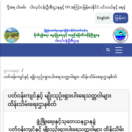
အဓိက
းဖမ်း
ငါးလုပ်ငန်းဦးစီးဌာနနှင့် FFI အကြား မြန်မာနိုင်ငံ ပင်လယ်နှင့် ရေချိုဇီဝမျိုးစုံ
မြ
အကြောင်းအရာ
မျိုးကွဲများ ထိန်းသိမ်းကာကွယ်စောင့်ရှောက်ခြင်းလုပ်ငန်းများ ဆောင်ရွက်မှု
ရက
သို့
English
မြန်မာ
သွား
ဆိုင်ရာ သဘောတူညီမှု မူဘောင်စာချုပ်” လက်မှတ်ရေးထိုး
ခြင
မည်
မူလနေရာ
/
Breadcrumb
ပတ်၀န်းကျင်နှင့် မျိုးသုဉ်းရှားပါးရေသတ္တဝါများ ထိန်းသိမ်းရေးဌာနစိတ်
ပတ်၀န်းကျင်နှင့် မျိုးသုဉ်းရှားပါးရေသတ္တဝါများ
ထိန်းသိမ်းရေးဌာနစိတ်
ဖွံ့ဖြိုးရေးနှင့်သုတေသနဌာနခွဲ
ပတ်၀န်းကျင်နှင့် မျိုးသုဉ်းရှားပါးရေသတ္တဝါများ ထိန်းသိမ်း