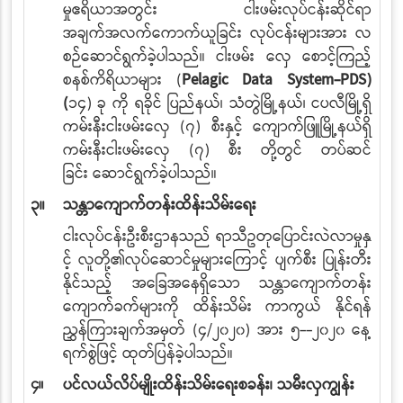
မှုဧရိယာအတွင်း ငါးဖမ်းလုပ်ငန်းဆိုင်ရာ
အချက်အလက်ကောက်ယူခြင်း
လုပ်ငန်းများအား လ
စဉ်ဆောင်ရွက်ခဲ့ပါသည်။ ငါးဖမ်း လှေ စောင့်ကြည့်
စနစ်ကိရိယာများ (
Pelagic Data System-PDS)
(
၁၄) ခု ကို ရခိုင် ပြည်နယ်၊ သံတွဲမြို့နယ်၊ ငပလီမြို့ရှိ
ကမ်းနီးငါးဖမ်းလှေ (၇) စီးနှင့် ကျောက်ဖြူမြို့နယ်ရှိ
ကမ်းနီးငါးဖမ်းလှေ (၇) စီး တို့တွင်
တပ်
ဆင်
ခြင်း
ဆောင်ရွက်ခဲ့ပါသည်။
၃။
သန္တာကျောက်တန်းထိန်းသိမ်းရေး
ငါးလုပ်ငန်းဦးစီးဌာနသည် ရာသီဥတုပြောင်းလဲလာမှုနှ
င့် လူတို့၏လုပ်ဆောင်မှုများကြောင့်
ပျက်စီး
ပြုန်းတီး
နိုင်သည့် အခြေအနေရှိသော သန္တာကျောက်တန်း
ကျောက်ခက်များကို ထိန်းသိမ်း
ကာကွယ်
နိုင်ရန်
ညွှန်ကြားချက်အမှတ် (၄/၂၀၂၀) အား ၅--၂၀၂၀ နေ့
ရက်စွဲဖြင့် ထုတ်ပြန်ခဲ့ပါသည်။
၄။
ပင်လယ်လိပ်မျိုးထိန်းသိမ်းရေးစခန်း၊ သမီးလှကျွန်း