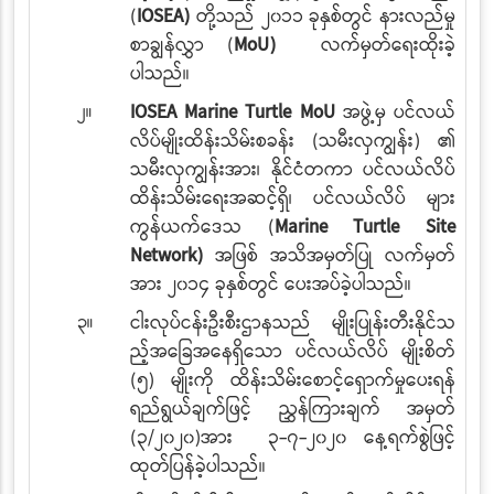
(
IOSEA)
တို့သည် ၂၀၁၁ ခုနှစ်တွင် နားလည်မှု
စာချွန်လွှာ (
MoU)
လက်မှတ်ရေးထိုးခဲ့
ပါသည်။
၂။
IOSEA Marine Turtle MoU
အဖွဲ့မှ ပင်လယ်
လိပ်မျိုးထိန်းသိမ်းစခန်း (သမီးလှကျွန်း)
၏
သမီးလှကျွန်းအား၊ နိုင်ငံတကာ ပင်လယ်လိပ်
ထိန်းသိမ်းရေးအဆင့်ရှိ၊ ပင်လယ်လိပ်
များ
ကွန်ယက်ဒေသ (
Marine Turtle Site
Network)
အဖြစ် အသိအမှတ်ပြု
လက်မှတ်
အား ၂၀၁၄ ခုနှစ်တွင် ပေးအပ်ခဲ့ပါသည်။
၃။
ငါးလုပ်ငန်းဦးစီးဌာနသည် မျိုးပြုန်းတီးနိုင်သ
ည့်အခြေအနေရှိသော ပင်လယ်လိပ်
မျိုးစိတ်
(၅) မျိုးကို ထိန်းသိမ်းစောင့်ရှောက်မှုပေးရန်
ရည်ရွယ်ချက်ဖြင့် ညွှန်ကြားချက်
အမှတ်
(၃/၂၀၂၀)အား ၃-၇-၂၀၂၀ နေ့ရက်စွဲဖြင့်
ထုတ်ပြန်ခဲ့ပါသည်။