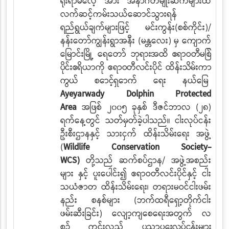
ရိုးရာဓလေ့
အား အနာဂတ်မျိုးဆက်များထိ
လက်ဆင့်ကမ်းသယ်ဆောင်သွားရန်
ရည်ရွယ်ချက်များဖြင့် မင်းကွန်း(စစ်ကိုင်း)/
နန်းတော်ကျွန်းရွာအနီး (မန္တလေး)
မှ ကျောက်
မြောင်းမြို့ ရေတော်
ဘုရားအထိ ဧရာဝတီမြစ်
ပိုင်းဧရိယာကို ဧရာဝတီလင်းပိုင် ထိန်းသိမ်းကာ
ကွယ် စောင့်ရှောက်
ရေး
နယ်မြေ
Ayeyarwady Dolphin Protected
Area
အဖြစ် ၂၀၀၅
ခုနှစ် ဒီဇင်ဘာလ (၂၈)
ရက်နေ့တွင် သတ်မှတ်ခဲ့ပါသည်။ ငါးလုပ်ငန်း
ဦးစီးဌာနနှင့် သားငှက် ထိန်းသိမ်းရေး
အဖွဲ့
(
Wildlife Conservation Society-
WCS)
တို့သည် ဆက်စပ်ဌာန/ အဖွဲ့အစည်း
များ
နှင့်
ပူးပေါင်း၍ ဧရာဝတီလင်းပိုင်နှင့် ငါး
သယံဇာတ ထိန်းသိမ်းရေး၊ တရားမဝင်ငါးဖမ်း
နည်း
စနစ်များ (ဘက်ထရီရှော့တိုက်ငါး
ဖမ်းဆီးခြင်း)
လျော့ကျစေရေးအတွက်
လ
စဉ် ကင်းလှည့်
ပညာပေးလုပ်ငန်းများ