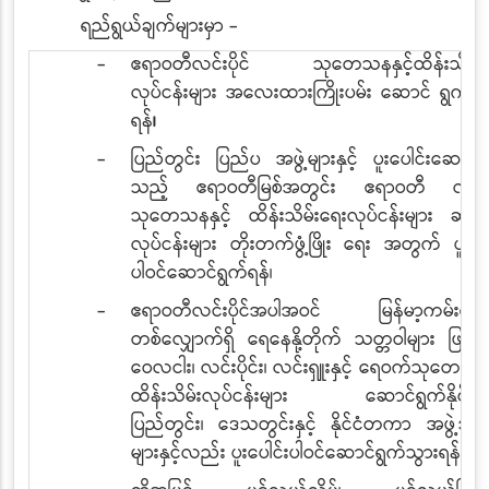
ရည်ရွယ်ချက်များမှာ -
-
ဧရာဝတီလင်းပိုင် သုတေသနနှင့်ထိန်းသိမ်း
လုပ်ငန်းများ အလေးထားကြိုးပမ်း
ဆောင်
ရွက်
သ
ရန်
၊
-
ပြည်တွင်း ပြည်ပ အဖွဲ့များနှင့် ပူးပေါင်းဆောင်ရ
သည့် ဧရာဝတီမြစ်အတွင်း ဧရာဝတီ လင်းပိ
သုတေသနနှင့် ထိန်းသိမ်းရေးလုပ်ငန်းများ ဆက်
လုပ်ငန်းများ တိုးတက်ဖွံ့ဖြိုး ရေး အတွက် ပူးပေါ
ပါဝင်ဆောင်ရွက်ရန်၊
-
ဧရာဝတီလင်းပိုင်အပါအဝင် မြန်မာ့ကမ်းရိုးတ
တစ်လျှောက်ရှိ ရေနေနို့တိုက် သတ္တဝါများ
ဖြစ်သ
ဝေလငါး၊ လင်းပိုင်း၊ လင်းရှူးနှင့် ရေဝက်သုတေသနနှ
ထိန်းသိမ်းလုပ်ငန်းများ ဆောင်ရွက်နိုင်ရန်နှ
ပြည်တွင်း၊ ဒေသတွင်းနှင့် နိုင်ငံတကာ အဖွဲ့အစ
များနှင့်လည်း ပူးပေါင်းပါဝင်ဆောင်ရွက်သွားရန်
၊