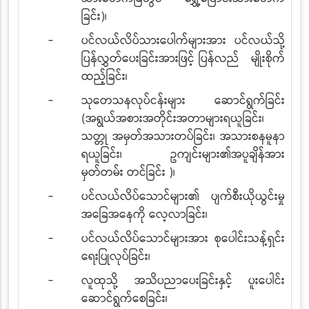
ခြင်း)
၊
-
ပင်လယ်လိပ်သားပေါက်များအား ပင်လယ်သို့
ပြန်လွှတ်ပေးခြင်းအားဖြင့် ပြန်လည် မျိုးစိုက်
ထည့်ခြင်း
၊
-
သုတေသနလုပ်ငန်းများ ဆောင်ရွက်ခြင်း
(အရွယ်အစားအတိုင်းအတာများရယူခြင်း၊
သတ္တု အမှတ်အသားတပ်ခြင်း၊ အသားစနမူနာ
ရယူခြင်း၊ ဥကျင်းများ၏အပူချိန်အား
မှတ်တမ်း တင်ခြင်း )
၊
-
ပင်လယ်လိပ်သောင်များ၏ ပျက်စီးယိုယွင်းမှု
အခြေအနေကို လေ့လာခြင်း၊
-
ပင်လယ်လိပ်သောင်များအား စုပေါင်းသန့်ရှင်း
ရေးပြုလုပ်ခြင်း၊
-
လူထုသို့ အသိပညာပေးခြင်းနှင့် ပူးပေါင်း
ဆောင်ရွက်စေခြင်း၊