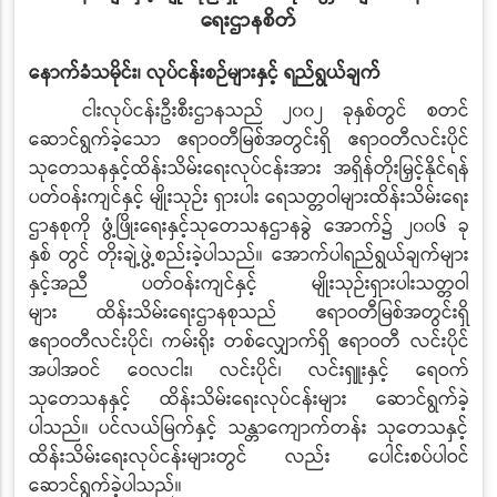
ရေးဌာနစိတ်
နောက်ခံသမိုင်း၊ လုပ်ငန်းစဉ်များနှင့် ရည်ရွယ်ချက်
ငါးလုပ်ငန်းဦးစီးဌာနသည် ၂၀၀၂ ခုနှစ်တွင် စတင်
ဆောင်ရွက်ခဲ့သော ဧရာဝတီမြစ်အတွင်းရှိ ဧရာဝတီလင်းပိုင်
သုတေသနနှင့်ထိန်းသိမ်းရေးလုပ်ငန်းအား အရှိန်တိုးမြှင့်နိုင်ရန်
ပတ်ဝန်းကျင်နှင့် မျိုးသုဉ်း
ရှားပါး ရေသတ္တဝါများထိန်းသိမ်းရေး
ဌာနစုကို ဖွံ့ဖြိုးရေးနှင့်သုတေသနဌာနခွဲ အောက်၌ ၂၀၀၆ ခု
နှစ်
တွင် တိုးချဲ့ဖွဲ့စည်းခဲ့ပါသည်။ အောက်ပါရည်ရွယ်ချက်များ
နှင့်အညီ ပတ်ဝန်းကျင်နှင့် မျိုးသုဉ်းရှားပါးသတ္တဝါ
များ
ထိန်းသိမ်းရေးဌာနစုသည် ဧရာဝတီမြစ်အတွင်းရှိ
ဧရာဝတီလင်းပိုင်၊ ကမ်းရိုး
တစ်လျှောက်ရှိ ဧရာဝတီ
လင်းပိုင်
အပါအဝင် ဝေလငါး၊ လင်းပိုင်၊ လင်းရှူးနှင့် ရေဝက်
သုတေသနနှင့်
ထိန်းသိမ်းရေးလုပ်ငန်းများ
ဆောင်ရွက်ခဲ့
ပါသည်။ ပင်လယ်မြက်နှင့် သန္တာကျောက်တန်း သုတေသနှင့်
ထိန်းသိမ်းရေးလုပ်ငန်းများတွင်
လည်း ပေါင်းစပ်ပါဝင်
ဆောင်ရွက်ခဲ့ပါသည်။