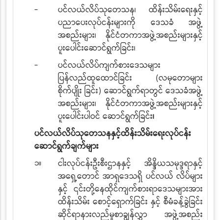
-
ပင်လယ်လိပ်သုတေသန၊ ထိန်းသိမ်းရေးနှင့်
ပညာပေးလုပ်ငန်းများကို ဒေသခံ အဖွဲ့
အစည်းများ၊ နိုင်ငံတကာအဖွဲ့အစည်းများနှင့်
ပူးပေါင်းဆောင်ရွက်ခြင်း၊
-
ပင်လယ်လိပ်ကျက်စားဒေသများ
ပြန်လည်ထူထောင်ခြင်း (လမုတောများ
စိုက်ပျိုး
ခြင်း) ဆောင်ရွက်ရာတွင် ဒေသခံအဖွဲ့
အစည်းများ၊ နိုင်ငံတကာအဖွဲ့အစည်းများနှင့်
ပူးပေါင်းပါဝင် ဆောင်ရွက်ခြင်း
၊
ပင်လယ်လိပ်သုတေသနနှင့်ထိန်းသိမ်းရေးလုပ်ငန်း
ဆောင်ရွက်ချက်များ
၁။
ငါးလုပ်ငန်းဦးစီးဌာနနှင့် အိနိ္ဒယသမုဒ္ဒရာနှင့်
အရှေ့တောင် အာရှဒေသရှိ ပင်လယ်
လိပ်များ
နှင့် ၎င်းတို့နေထိုင်ကျက်စားရာဒေသများအား
ထိန်းသိမ်း
စောင့်ရှောက်ခြင်း
နှင့် စီမံခန့်ခွဲခြင်း
ဆိုင်ရာနားလည်မှုစာချွန်လွှာ အဖွဲ့အစည်း