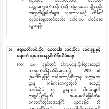
-
ထို့အပြင်
ပင်လယ်လိပ်၊ ပင်လယ်မြက်နှ
သန္တာကျောက်တန်းကဲ့သို့ အခြားသော မျိုးသုဉ်း
ရှာ
အဏ္ဏဝါမျိုးစိတ်များ သုတေသနနှင့် ထိန်းသိမ်း
လုပ်ငန်းများတွင်လည်း ပေါင်းစပ်
ပါဝင်ဆောင်ရ
သွားရန်
၊
၁။
ဧရာဝတီလင်းပိုင်၊ ဝေလငါး၊ လင်းပိုင်း၊ လင်းရှူးနှင့်
ရေဝက် သုတေသနနှင့်ထိန်းသိမ်းရေး
(က)
၂၀၀၂
ခုနှစ်တွင် ငါးလုပ်ငန်းဦးစီးဌာနသည်
သားငှက်ထိန်းသိမ်းရေးအဖွဲ့
-
WCS
၏
ပူးပေါင်းမှုဖြင့် သစ်တောဦးစီးဌာန၊ သတ္တဗေဒ
ဌာန
(ရန်ကုန်တက္ကသိုလ်) စသည့်
သက်ဆိုင်
ရာ
ဌာနများ ပါဝင်လျက်
ကချင်ပြည်နယ် မေခ-မလိခမြစ်ဆုံမှ
ဧရာဝတီတိုင်းဒေသကြီး၊ ဖျာပုံခရိုင်၊ ဘို
ကလေးမြို့နယ်၊ ကယက်ကြီးကျွန်းအထိ