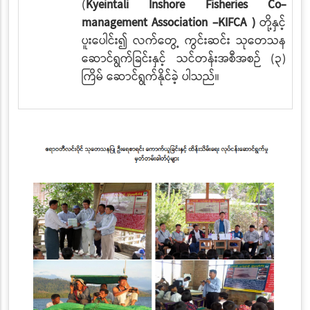
(
Kyeintali Inshore Fisheries Co-
management Association –KIFCA )
တို့နှင့်
ပူးပေါင်း၍ လက်တွေ့ ကွင်းဆင်း သုတေသန
ဆောင်ရွက်ခြင်းနှင့် သင်တန်းအစီအစဉ် (၃)
ကြိမ်
ဆောင်ရွက်နိုင်ခဲ့
ပါသည်။