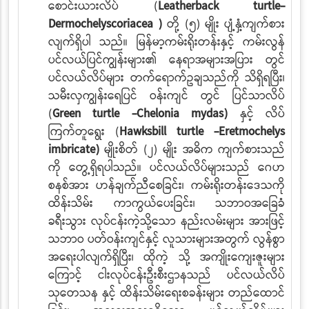
စောင်းယားလိပ် (
Leatherback turtle-
Dermochelyscoriacea )
တို့ (၅) မျိုး ပျံ့နှံ့ကျက်စား
လျက်ရှိပါ
သည်။ မြန်မာ့ကမ်းရိုးတန်းနှင့် ကမ်းလွန်
ပင်လယ်ပြင်ကျွန်းများ၏ နေရာအများအပြား တွင်
ပင်လယ်လိပ်များ တက်ရောက်ဥချသည်ကို သိရှိရပြီး၊
သမီးလှကျွန်းရေပြင် ဝန်းကျင် တွင် ပြင်သာလိပ်
(
Green turtle -Chelonia mydas)
နှင့် လိပ်
ကြက်တူရွေး (
Hawksbill turtle -Eretmochelys
imbricate)
မျိုးစိတ် (၂) မျိုး အဓိက ကျက်စားသည်
ကို တွေ့ရှိရပါသည်။ ပင်လယ်လိပ်များသည် ဂေဟ
စနစ်အား ဟန်ချက်ညီစေခြင်း၊ ကမ်းရိုးတန်းဒေသကို
ထိန်းသိမ်း ကာကွယ်ပေးခြင်း၊ သဘာဝအခြေခံ
ခရီးသွား လုပ်ငန်းကဲ့သို့သော နည်းလမ်းများ
အားဖြင့်
သဘာဝ ပတ်ဝန်းကျင်နှင့် လူသားများအတွက် လွန်စွာ
အရေးပါလျက်ရှိပြီး၊ ထိုကဲ့
သို့ အကျိုးကျေးဇူးများ
ကြောင့် ငါးလုပ်ငန်းဦးစီးဌာနသည် ပင်လယ်လိပ်
သုတေသန
နှင့် ထိန်းသိမ်းရေးစခန်းများ တည်ထောင်