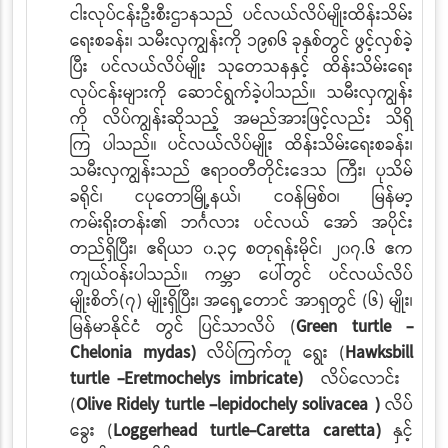
ငါးလုပ်ငန်းဦးစီးဌာနသည် ပင်လယ်လိပ်မျိုးထိန်းသိမ်း
ရေးစခန်း၊ သမီးလှကျွန်းကို ၁၉၈၆ ခုနှစ်တွင် ဖွင့်လှစ်ခဲ့
ပြီး ပင်လယ်လိပ်မျိုး သုတေသနနှင့် ထိန်းသိမ်းရေး
လုပ်ငန်းများကို ဆောင်ရွက်ခဲ့ပါသည်။ သမီးလှကျွန်း
ကို လိပ်ကျွန်းဆိုသည့် အမည်အားဖြင့်လည်း သိရှိ
ကြ
ပါသည်။ ပင်လယ်လိပ်မျိုး ထိန်းသိမ်းရေးစခန်း၊
သမီးလှကျွန်းသည် ဧရာဝတီတိုင်းဒေသ
ကြီး၊ ပုသိမ်
ခရိုင်၊ ငပုတောမြို့နယ်၊ ငဝန်မြစ်ဝ၊ မြန်မာ့
ကမ်းရိုးတန်း၏ ဘင်္ဂလား ပင်လယ်
အော် အပိုင်း
တည်ရှိပြီး၊ ဧရိယာ ၀.၃၄ စတုရန်းမိုင်၊ ၂၀၇.၆ ဧက
ကျယ်ဝန်းပါသည်။ ကမ္ဘာ
ပေါ်တွင် ပင်လယ်လိပ်
မျိုးစိတ်(၇) မျိုးရှိပြီး၊ အရှေ့တောင် အာရှတွင် (၆) မျိုး၊
မြန်မာနိုင်ငံ
တွင် ပြင်သာလိပ် (
Green turtle -
Chelonia mydas)
လိပ်ကြက်တူ ရွေး (
Hawksbill
turtle -Eretmochelys imbricate)
လိပ်လောင်း
(
Olive Ridely turtle –lepidochely solivacea )
လိပ်
ခွေး (
Loggerhead turtle-Caretta caretta)
နှင့်