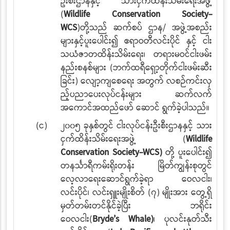
ဦးစီးဌာနနှင့် သားငှက်ထိန်းသိမ်းရေးအဖွဲ့
(
Wildlife Conservation Society-
WCS
)
တို့သည် ဆက်စပ်
ဌာန/
အဖွဲ့အစည်း
များနှင့်ပူးပေါင်း၍ ဧရာဝတီလင်းပိုင် နှင့် ငါး
သယံဇာတထိန်းသိမ်းရေး၊ တရားမဝင်ငါးဖမ်း
နည်းစနစ်များ (ဘက်ထရီရှော့တိုက်ငါးဖမ်းဆီး
ခြင်း) လျော့ကျ
စေရေး အတွက်
လစဉ်ကင်းလှ
ည့်ပညာပေးလုပ်ငန်းများ ဆက်လက်
အကောင်အထည်ဖော် ဆောင်
ရွက်ခဲ့ပါသည်။
(င)
၂၀၀၅ ခုနှစ်တွင် ငါးလုပ်ငန်းဦးစီးဌာနနှင့် သား
ငှက်ထိန်းသိမ်းရေးအဖွဲ့ (
Wildlife
Conservation Society-WCS)
တို့ ပူးပေါင်း၍
တနင်္သာရီကမ်းရိုးတန်း မြိတ်ကျွန်းစုတွင်
လေ့လာရေးဆောင်ရွက်ခဲ့ရာ ဝေလငါး၊
လင်းပိုင်၊ လင်းရှူးမျိုးစိတ် (၇) မျိုးအား တွေ့ရှိ
မှတ်တမ်းတင်နိုင်ခဲ့ပြီး ဘရိုင်း
ဝေလငါး(
Bryde’s Whale)
၊ ပုလင်းနုတ်သီး