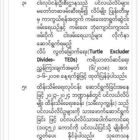
၃။
ငါးလုပ်ငန်းဦးစီးဌာနသည် ပင်လယ်လိပ်များ
မတော်တဆဖမ်းဆီးရမိ၍ လိပ်မျိုး
ပြုန်းတီးမှု
မှ ကာကွယ်ရန်အတွက် ကမ်းဝေးတရွတ်ဆွဲငါး
ဖမ်းရေယဉ်နှင့် ကမ်းဝေး
ဘုံကျောင်းကျားငါး
ဖမ်းပိုက် ငါးဖမ်းရေယာဉ်များ လိုက်နာ
ဆောင်ရွက်ရမည့်
လိပ်
လွတ်မြောက်ရေး(
Turtle Excluder
Divides- TEDs)
ကရိယာတပ်ဆင်ရေး
ညွှန်ကြားချက်အမှတ် (၆/၂၀၁၈) အား
၁-၆-၂၀၁၈ နေ့ရက်စွဲဖြင့် ထုတ်ပြန်ခဲ့ပါသည်။
၅။
ထိန်းသိမ်းရေးလုပ်ငန်း
ဆောင်ရွက်ခြင်းအနေ
ဖြင့် ၂၀၂၃-၂၀၂၄ ဘဏ္ဍာနှစ်တွင် ပင်လယ်လိပ်
မျိုး ထိန်းသိမ်းရေးစခန်း
(သမီးလှကျွန်း)
သည်
ပင်လယ်လိပ်ဥများကို သားဖောက်ဆောင်ရွက်
ခြင်း ဖြင့် ပင်လယ်လိပ်သားပေါက်ကောင်ရေ
(၁၀၄၅၂) ကောင်ကို ပင်လယ်ပြင်သို့ မျိုးစိုက်
လွှတ်ပေး နိုင်ခဲ့ပါသည်။ သုတေသန