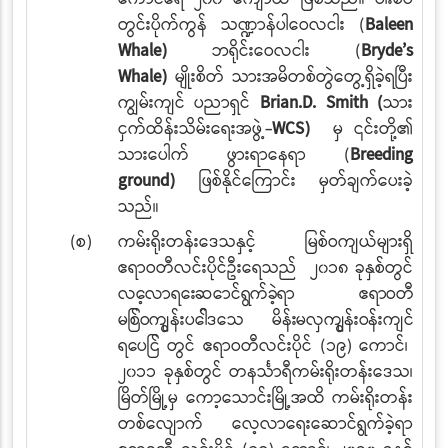
တွင်းပိုက်ကွန် သဏ္ဍာန်ပါဝေလငါး (
Baleen
Whale)
ဘရိုင်းဝေလငါး (
Bryde’s
Whale)
မျိုးစိတ် သားအမိတစ်တွဲတွေ့ရှိခဲ့ရပြီး
ကျွမ်းကျင်
ပညာရှင်
Brian.D. Smith (
သား
ငှက်ထိန်းသိမ်းရေးအဖွဲ့-
WCS)
မှ ၎င်းတို့၏
သားပေါက်
ဖွားရာနေရာ (
Breeding
ground)
ဖြစ်နိုင်ကြောင်း မှတ်ချက်ပေးခဲ့
သည်။
(စ)
ကမ်းရိုးတန်းဒေသနှင့် မြစ်ဝကျယ်များရှိ
ဧရာဝတီလင်းပိုင်ဦးရေသည် ၂၀၁၈ ခုနှစ်တွင်
လေ့လာရေးဆောင်ရွက်ခဲ့ရာ ဧရာဝတီ
မြစ်ဝကျွန်းပေါ်ဒေသ မိန်းမလှကျွန်းဝန်းကျင်
ရေပြင်
တွင် ဧရာဝတီလင်းပိုင် (၁၉) ကောင်၊
၂၀၁၁ ခုနှစ်တွင် တနင်္သာရီကမ်းရိုးတန်းဒေသ၊
မြိတ်မြို့မှ ကော့သောင်းမြို့အထိ ကမ်းရိုးတန်း
တစ်လျောက် လေ့လာရေးဆောင်ရွက်ခဲ့ရာ