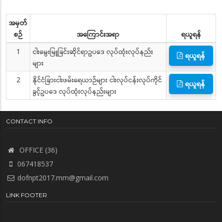
အမှတ်
စဉ်
အကြောင်းအရာ
ရယူရန်
1
ငါးမွေးမြူခြင်းဆိုင်ရာဥပဒေ လုပ်ထုံးလုပ်နည်း
ရယူရန်
များ
2
နိုင်ငံခြားငါးဖမ်းရေယာဉ်များ ငါးလုပ်ငန်းလုပ်ကိုင်
ရယူရန်
ခွင့်ဥပဒေ လုပ်ထုံးလုပ်နည်းများ
CONTACT INFO
OFFICE (36)
067418537
dofnpt2017.mm@gmail.com
LINK FOOTER