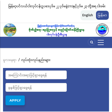
အဓိက
မြန်မာ့ပင်လယ်ငါးလုပ်ငန်းဥပဒေပုဒ်မ ၂၂ ပုဒ်မခွဲ(က)နှင့်ပုဒ်မ ၂၃ တို့အရ ငါးဖမ်း
ငါ
အကြောင်းအရာ
တ်
ကိရိယာအမျိုးအစားအလိုက် လိုင်စင်ခနှုန်းထားများကို အောက်ပါအတိုင်း
မျ
သို့
English
မြန်မာ
သွား
သတ်မှတ်လိုက်သည်
ဆိ
မည်
မူလနေရာ
/
လုပ်ထုံးလုပ်နည်းများ
Breadcrumb