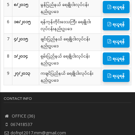
5
၈/၂၀၁၅
မွန်ပြည်နယ် ရေချိုငါးလုပ်ငန်း
ရယူရန်
နည်းဥပဒေ
6
၁၈/၂၀၁၅
ရန်ကုန်တိုင်းဒေသကြီး ရေချိုငါး
ရယူရန်
လုပ်ငန်းနည်းဥပဒေ
7
၄/၂၀၁၅
ချင်းပြည်နယ် ရေချိုငါးလုပ်ငန်း
ရယူရန်
နည်းဥပဒေ
8
၁/၂၀၁၄
ရှမ်းပြည်နယ် ရေချိုငါးလုပ်ငန်း
ရယူရန်
နည်းဥပဒေ
9
၂၇/၂၀၁၃
ကချင်ပြည်နယ် ရေချိုငါးလုပ်ငန်း
ရယူရန်
နည်းဥပဒေ
CONTACT INFO
OFFICE (36)
067418537
dofnpt2017.mm@gmail.com