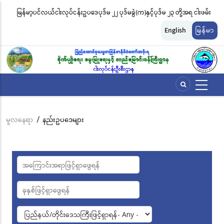
အဓိက
မြန်မာ့ပင်လယ်ငါးလုပ်ငန်းဥပဒေပုဒ်မ ၂၂ ပုဒ်မခွဲ(က)နှင့်ပုဒ်မ ၂၃ တို့အရ ငါးဖမ်း
ငါ
အကြောင်းအရာ
တ်
ကိရိယာအမျိုးအစားအလိုက် လိုင်စင်ခနှုန်းထားများကို အောက်ပါအတိုင်း
မျ
သို့
English
မြန်မာ
သွား
သတ်မှတ်လိုက်သည်
ဆိ
မည်
မူလနေရာ
/
နည်းဥပဒေများ
Breadcrumb