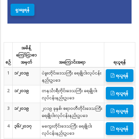
အမိန့်
ကြော်ငြာစာ
စဉ်
အမှတ်
အကြောင်းအရာ
ရယူရန်
1
၁/၂၀၁၉
ပဲခူးတိုင်းဒေသကြီး ရေချိုငါးလုပ်ငန်း
ရယူရန်
နည်းဥပဒေ
2
၁/၂၀၁၉
တနင်္သာရီတိုင်းဒေသကြီး ရေချိုငါး
ရယူရန်
လုပ်ငန်းနည်းဥပဒေ
3
၁/၂၀၁၉
၂၀၁၉ ခုနှစ်၊ ဧရာဝတီတိုင်းဒေသကြီး
ရယူရန်
ရေချိုငါးလုပ်ငန်းနည်းဥပဒေ
4
၃၆/၂၀၁၇
မကွေးတိုင်းဒေသကြီး ရေချိုငါး
ရယူရန်
လုပ်ငန်းနည်းဥပဒေ