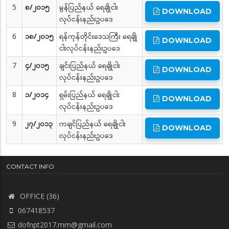
5
၈/၂၀၁၅
မွန်ပြည်နယ် ရေချိုငါး
DOWNLOAD
လုပ်ငန်းနည်းဥပဒေ
6
၁၈/၂၀၁၅
ရန်ကုန်တိုင်းဒေသကြီး ရေချို
DOWNLOAD
ငါးလုပ်ငန်းနည်းဥပဒေ
7
၄/၂၀၁၅
ချင်းပြည်နယ် ရေချိုငါး
DOWNLOAD
လုပ်ငန်းနည်းဥပဒေ
8
၁/၂၀၁၄
ရှမ်းပြည်နယ် ရေချိုငါး
DOWNLOAD
လုပ်ငန်းနည်းဥပဒေ
9
၂၇/၂၀၁၃
ကချင်ပြည်နယ် ရေချိုငါး
DOWNLOAD
လုပ်ငန်းနည်းဥပဒေ
CONTACT INFO
OFFICE (36)
067418537
dofnpt2017.mm@gmail.com