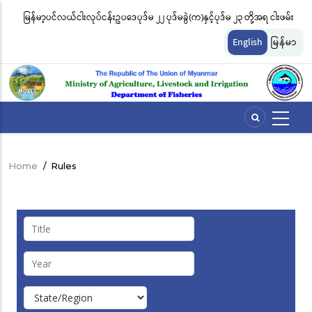
Skip
မြန်မာ့ပင်လယ်ငါးလုပ်ငန်းဥပဒေပုဒ်မ ၂၂ ပုဒ်မခွဲ(က)နှင့်ပုဒ်မ ၂၃ တို့အရ ငါးဖမ်း
ငါ
to
တ်
ကိရိယာအမျိုးအစားအလိုက် လိုင်စင်ခနှုန်းထားများကို အောက်ပါအတိုင်း
မျ
main
English
မြန်မာ
content
သတ်မှတ်လိုက်သည်
ဆိ
Home
/
Rules
Breadcrumb