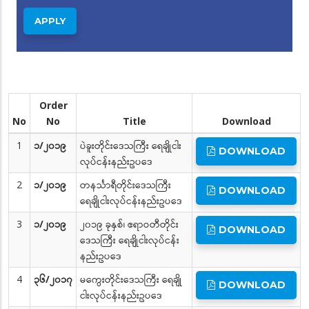
Order
No
No
Title
Download
1
၁/၂၀၁၉
ပဲခူးတိုင်းဒေသကြီး ရေချိုငါး
DOWNLOAD
လုပ်ငန်းနည်းဥပဒေ
2
၁/၂၀၁၉
တနင်္သာရီတိုင်းဒေသကြီး
DOWNLOAD
ရေချိုငါးလုပ်ငန်းနည်းဥပဒေ
3
၁/၂၀၁၉
၂၀၁၉ ခုနှစ်၊ ဧရာဝတီတိုင်း
DOWNLOAD
ဒေသကြီး ရေချိုငါးလုပ်ငန်း
နည်းဥပဒေ
4
၃၆/၂၀၁၇
မကွေးတိုင်းဒေသကြီး ရေချို
DOWNLOAD
ငါးလုပ်ငန်းနည်းဥပဒေ