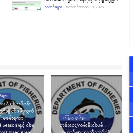
သတင်းများ
|
စက်တင်ဘာလ 10, 2025
်များ
်လယ် ငါးလုပ်ငန်း
င်းရှိ ငါးဖမ်းကွက်
ငါးမဖမ်းရကာ
ကြေညာချက်များ
Season)နှင့် ငါးမ
ကမ်းဝေး/ကမ်းနီးငါးဖမ်
ယာ(Closed Area
ရေယာဉ်များ ရာသီဥတုခိုလှုံ