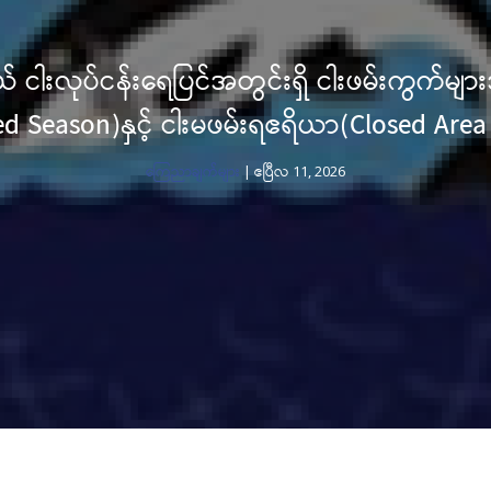
ငါးဖမ်းကွက်များအား ငါးမဖမ်း
ာ(Closed Area သတ်မှတ်ခြင်း
026