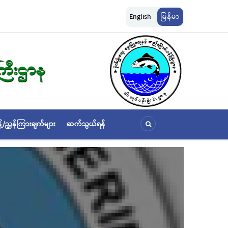
 အကြား မြန်မာနိုင်ငံ ပင်လယ်နှင့် ရေချိုဇီဝမျိုးစုံမျိုးကွဲများ ထိန်းသိမ်းကာကွယ်စောင့်ရှောက
English
မြန်မာ
ာင်စာချုပ်” လက်မှတ်ရေးထိုး
့်/ညွှန်ကြားချက်များ
ဆက်သွယ်ရန်