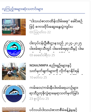
လူကြည့်အများဆုံးသတင်းများ
“ငါးသယံဇာတထိန်းသိမ်းရေး” ခေါင်းစဉ်
ဖြင့် စကားဝိုင်းဆွေးနွေးပွဲကျင်းပ
03 သြဂုတ်လ 22
ငါးလုပ်ငန်းဦးစီးဌာနသည် ၂၀၂၄-၂၀၂၅
ငါးဖမ်းရာသီတွင် ငါးမဖမ်းရရာသီနှင့် ငါးမ
ဖမ်းရဧရိယာ သတ်မှတ်ခြင်းကို
03 ဖေဖော်ဝါရီလ 25
(၂၇-၁-၂၀၂၅) ရက်စွဲပါ ညွှန်ကြားချက်
အမှတ် ၁/၂၀၂၅ ဖြင့်ထုတ်ပြန်ခဲ့
NOAA/MMPA စည်းမျဉ်းများနှင့်
သတ်မှတ်ချက်များကို လိုက်နာနိုင်ရန်
အတွက် ငါးလုပ်ငန်းဦးစီးဌာန၏ ကြိုးပမ်း
10 မတ်လ 25
မှုများ
ကမ်းဝေး/ကမ်းနီးငါးဖမ်ရေယာဉ်များ
ရာသီဥတုခိုလှုံရာနေရာသတ်မှတ်ခြင်း
23 ဇူလှိုင်လ 25
ပင်လယ်ငါးသယံဇာတစီမံခန့်ခွဲမှုနှင့်