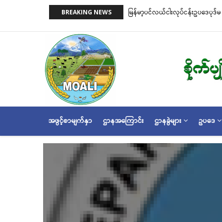
အဓိက
မြန်မာ့ပင်လယ်ငါးလုပ်ငန်းဥပဒေပုဒ်မ ၂၂ ပုဒ်မခွဲ(က)နှင့်ပုဒ်မ ၂၃ တို့အရ ငါးဖမ်းကိရိယ
BREAKING NEWS
အကြောင်းအရာ
အတိုင်းသတ်မှတ်လိုက်သည်
သို့
သွား
မည်
MAIN
အဖွင့်စာမျက်နှာ
ဌာနအကြောင်း
ဌာနခွဲများ
ဥပဒေ
NAVIGATION