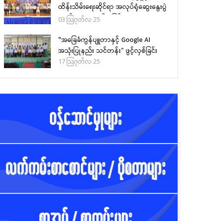
ထိန်းသိမ်းရေးဆိုင်ရာ အလုပ်ရုံဆွေးနွေးပွဲ
,
သတင်းများ
အခမ်းအနား ကျင်းပခြင်း
ကြေညာချက်များ
03 သြဂုတ်လ 25
ငါးလုပ်ငန်းဦးစီးဌာနသည်
"အခြေခံကွန်ပျူတာနှင့် Google AI
၂၀၂၄-၂၀၂၅ ငါးဖမ်းရာသီ
အသုံးပြုနည်း သင်တန်း” ဖွင့်လှစ်ခြင်း
တွင် ငါးမဖမ်းရရာသီနှင့် ငါးမ
17 သြဂုတ်လ 25
ဖမ်းရဧရိယာ သတ်မှတ်ခြင်း
ကို (၂၇-၁-၂၀၂၅) ရက်စွဲပါ
ညွှန်ကြားချက်အမှတ်
၁/၂၀၂၅ ဖြင့်ထုတ်ပြန်ခဲ့
ကြေညာချက်များ
မြန်မာ့ပင်လယ်ငါးလုပ်ငန်
ဥပဒေပုဒ်မ ၂၂ ပုဒ်မခွဲ(က)နှ
ပုဒ်မ ၂၃ တို့အရ ငါးဖမ်း
ကိရိယာအမျိုးအစားအလို
လိုင်စင်ခနှုန်းထားများကို
အောက်ပါအတိုင်းသတ်မှတ