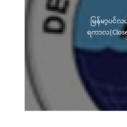
မြန်မာ့ပင်လယ် ငါးလုပ်ငန်းရေပြင်အတွင်းရှိ 
ရကာလ(Closed Season)နှင့် ငါးမဖမ်းရဧရိယ
ကြေညာချက်များ
|
ဧပြီလ 11, 2