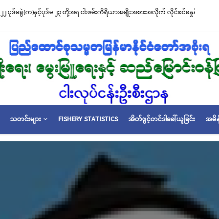
ာအမျိုးအစားအလိုက် လိုင်စင်ခနှုန်းထားများကို အောက်ပါ
ငါးလုပ်ငန်းဦးစီးဌာနနှင့် FFI
ဆိုင်ရာ သဘောတူညီမှု မူဘေ
သတင်းများ
FISHERY STATISTICS
အိတ်ဖွင့်တင်ဒါခေါ်ယူခြင်း
အမိန