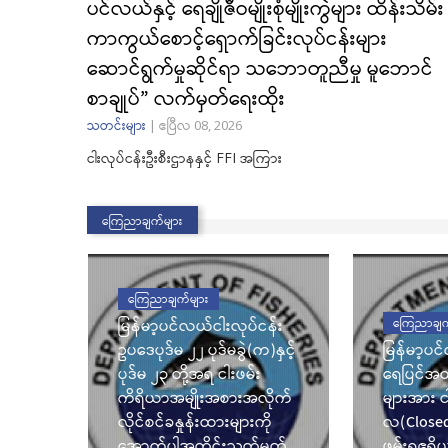
ပင်လယ်နှင့် ရေချိုဇီဝမျိုးစုံမျိုးကွဲများ ထိန်းသိမ်း
ကာကွယ်စောင့်ရှောက်ခြင်းလုပ်ငန်းများ
ည်
ဆောင်ရွက်မှုဆိုင်ရာ သဘောတူညီမှု မူဘောင်
သီ
စာချုပ်” လက်မှတ်ရေးထိုး
် ငါးမ
သတင်းများ
|
ဧပြီလ 08, 2026
ြင်း
ငါးလုပ်ငန်းဦးစီးဌာနနှင့် FFI အကြား
ဲပါ
ကြေညာချက်များ
ကြေညာချက်များ
မြန်မာ့ပင်လယ်ငါးလုပ်ငန်း
ကြေညာချက
ဥပဒေပုဒ်မ ၂၂ ပုဒ်မခွဲ(က)နှင့်
မြန်မာ့ပင
ပုဒ်မ ၂၃ တို့အရ ငါးဖမ်း
ရေပြင်အတွ
ကိရိယာအမျိုးအစားအလိုက်
များအား 
လိုင်စင်ခနှုန်းထားများကို
လ(Closed 
အောက်ပါအတိုင်းသတ်မှတ်
ဖမ်းရဧရိ