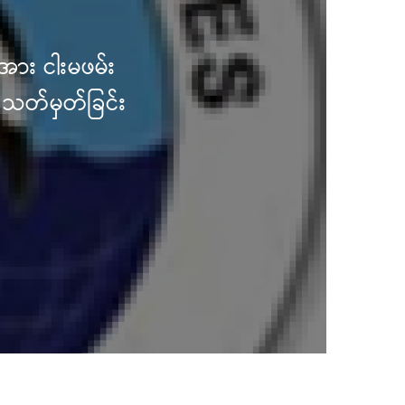
ငါးလုပ်ငန်းဦးစီးဌ
မျိုးကွဲများ ထိ
ဆိုင်ရာ
ငါးလုပ်ငန်းဦးစီ
ကာကွယ်စောင့်ရှ