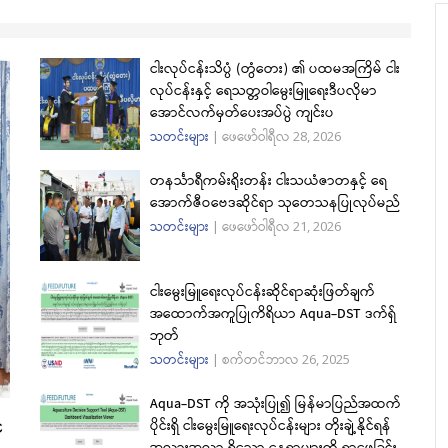
ငါးလုပ်ငန်းသိပ္ပံ (တွံတေး) ၏ ပထမအကြိမ် ငါး
လုပ်ငန်းနှင့် ရေသတ္တဝါမွေးမြူရေးဒီပလိုမာ
အောင်လက်မှတ်ပေးအပ်ပွဲ ကျင်းပ
သတင်းများ
|
ဖေဖော်ဝါရီလ 28, 2026
တနင်္သာရီကမ်းရိုးတန်း ငါးသယံဇာတနှင့် ရေ
အောက်ဇီဝဗေဒဆိုင်ရာ သုတေသနပြုလုပ်မည်
သတင်းများ
|
ဖေဖော်ဝါရီလ 21, 2026
ငါးမွေးမြူရေးလုပ်ငန်းဆိုင်ရာဆုံးဖြတ်ချက်
အထောက်အကူပြုကိရိယာ Aqua-DST ဒက်ရှ်
ဘုတ်
သတင်းများ
|
စက်တင်ဘာလ 26, 2025
Aqua-DST ကို အသုံးပြု၍ မြန်မာပြည်အထက်
ံ
ပိုင်းရှိ ငါးမွေးမြူရေးလုပ်ငန်းများ တိုးချဲ့နိုင်ရန်
အလားအလာ ရှိသော နေရာများကို ရှာဖွေခြင်း