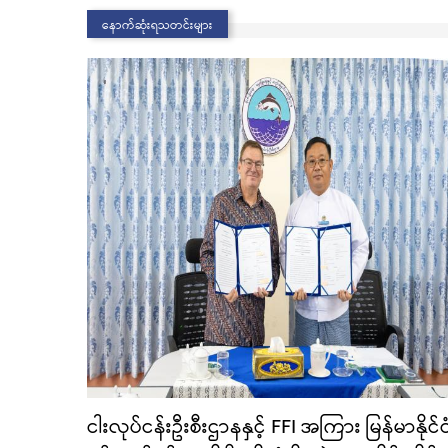
နောက်ဆုံးရသတင်းများ
ငါးလုပ်ငန်းဦးစီးဌာနနှင့် FFI အကြား မြန်မာနိုင်င