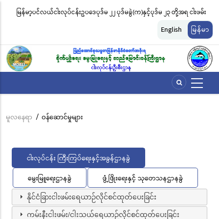
အဓိက
မြန်မာ့ပင်လယ်ငါးလုပ်ငန်းဥပဒေပုဒ်မ ၂၂ ပုဒ်မခွဲ(က)နှင့်ပုဒ်မ ၂၃ တို့အရ ငါးဖမ်း
ငါ
အကြောင်းအရာ
တ်
ကိရိယာအမျိုးအစားအလိုက် လိုင်စင်ခနှုန်းထားများကို အောက်ပါအတိုင်း
မျ
သို့
English
မြန်မာ
သွား
သတ်မှတ်လိုက်သည်
ဆိ
မည်
မူလနေရာ
/
ဝန်ဆောင်မှုများ
Breadcrumb
ငါးလုပ်ငန်း ကြီးကြပ်ရေးနှင့်အခွန်ဌာနခွဲ
မွေးမြူရေးဌာနခွဲ
ဖွံ့ဖြိုးရေးနှင့် သုတေသနဌာနခွဲ
နိုင်ငံခြားငါးဖမ်းရေယာဉ်လိုင်စင်ထုတ်ပေးခြင်း
ကမ်းနီးငါးဖမ်း/ငါးသယ်ရေယာဉ်လိုင်စင်ထုတ်ပေးခြင်း