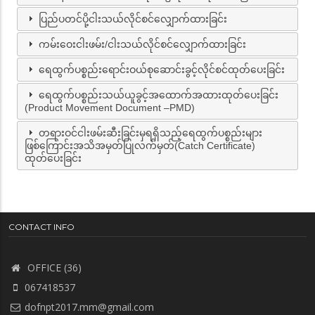
ပြည်ပတင်ပို့ငါးသယ်လိုင်စင်လျှောက်ထားခြင်း
ကမ်းဝေးငါးဖမ်း/ငါးသယ်လိုင်စင်လျှောက်ထားခြင်း
ရေထွက်ပစ္စည်းရောင်းဝယ်စုဆောင်းခွင့်လိုင်စင်ထုတ်ပေးခြင်း
ရေထွက်ပစ္စည်းသယ်ယူခွင့်အထောက်အထားထုတ်ပေးခြင်း
(Product Movement Document –PMD)
တရားဝင်ငါးဖမ်းဆီးခြင်းမှရရှိသည့်ရေထွက်ပစ္စည်းများ
ဖြစ်ကြောင်းအသိအမှတ်ပြုလက်မှတ်(Catch Certificate)
ထုတ်ပေးခြင်း
CONTACT INFO
OFFICE (36)
067418537
dofnpt2017.mm@gmail.com