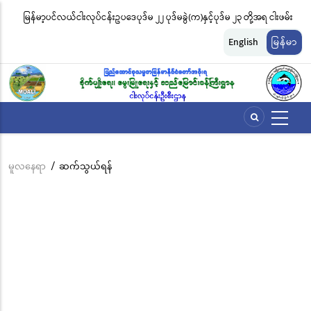
အဓိက
မြန်မာ့ပင်လယ်ငါးလုပ်ငန်းဥပဒေပုဒ်မ ၂၂ ပုဒ်မခွဲ(က)နှင့်ပုဒ်မ ၂၃ တို့အရ ငါးဖမ်း
ငါ
အကြောင်းအရာ
တ်
ကိရိယာအမျိုးအစားအလိုက် လိုင်စင်ခနှုန်းထားများကို အောက်ပါအတိုင်း
မျ
သို့
English
မြန်မာ
သွား
သတ်မှတ်လိုက်သည်
ဆိ
မည်
မူလနေရာ
/
ဆက်သွယ်ရန်
Breadcrumb