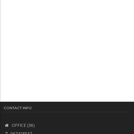
CONTACT INFO
OFFICE (36)
067418537