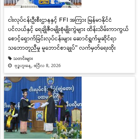
ငါးလုပ်ငန်းဦးစီးဌာနနှင့် FFI အကြား မြန်မာနိုင်ငံ
ပင်လယ်နှင့် ရေချိုဇီဝမျိုးစုံမျိုးကွဲများ ထိန်းသိမ်းကာကွယ်
စောင့်ရှောက်ခြင်းလုပ်ငန်းများ ဆောင်ရွက်မှုဆိုင်ရာ
သဘောတူညီမှု မူဘောင်စာချုပ်” လက်မှတ်ရေးထိုး
သတင်းများ
ဗုဒ္ဓဟူးနေ့, ဧပြီလ 8, 2026