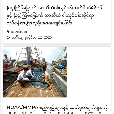
(၁၇)ကြိမ်မြောက် အာဆီယံငါးလုပ်ငန်းအတိုင်ပင်ခံဖိုရမ်
နှင့် (၃၃)ကြိမ်မြောက် အာဆီယံ ငါးလုပ်ငန်းဆိုင်ရာ
လုပ်ငန်းအဖွဲအစည်းအဝေးကျင်းပခြင်း
သတင်းများ
အင်္ဂါနေ့, ဇူလိုင်လ 22, 2025
NOAA/MMPA စည်းမျဉ်းများနှင့် သတ်မှတ်ချက်များကို