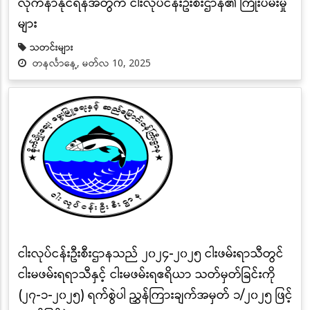
လိုက်နာနိုင်ရန်အတွက် ငါးလုပ်ငန်းဦးစီးဌာန၏ ကြိုးပမ်းမှု
များ
သတင်းများ
တနင်္လာနေ့, မတ်လ 10, 2025
ငါးလုပ်ငန်းဦးစီးဌာနသည် ၂၀၂၄-၂၀၂၅ ငါးဖမ်းရာသီတွင်
ငါးမဖမ်းရရာသီနှင့် ငါးမဖမ်းရဧရိယာ သတ်မှတ်ခြင်းကို
(၂၇-၁-၂၀၂၅) ရက်စွဲပါ ညွှန်ကြားချက်အမှတ် ၁/၂၀၂၅ ဖြင့်