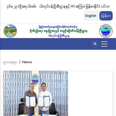
အဓိက
းဖမ်း
ငါးလုပ်ငန်းဦးစီးဌာနနှင့် FFI အကြား မြန်မာနိုင်ငံ ပင်လယ်နှင့် ရေချိုဇီဝမျိုးစုံ
မြ
အကြောင်းအရာ
မျိုးကွဲများ ထိန်းသိမ်းကာကွယ်စောင့်ရှောက်ခြင်းလုပ်ငန်းများ ဆောင်ရွက်မှု
ရက
သို့
English
မြန်မာ
သွား
ဆိုင်ရာ သဘောတူညီမှု မူဘောင်စာချုပ်” လက်မှတ်ရေးထိုး
ခြင
မည်
မူလနေရာ
/
News
Breadcrumb