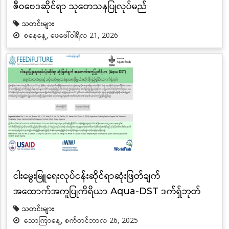
ဇီဝဗေဒဆိုင်ရာ သုတေသနပြုလုပ်မည်
သတင်းများ
စနေနေ့, ဖေဖေါ်ဝါရီလ 21, 2026
ငါးမွေးမြူရေးလုပ်ငန်းဆိုင်ရာဆုံးဖြတ်ချက်
အထောက်အကူပြုကိရိယာ Aqua-DST ဒက်ရှ်ဘုတ်
သတင်းများ
သောကြာနေ့, စက်တင်ဘာလ 26, 2025