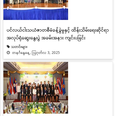
ပင်လယ်ငါးသယံဇာတစီမံခန့်ခွဲမှုနှင့် ထိန်းသိမ်းရေးဆိုင်ရာ
အလုပ်ရုံဆွေးနွေးပွဲ အခမ်းအနား ကျင်းပခြင်း
သတင်းများ
တနင်္ဂနွေနေ့, သြဂုတ်လ 3, 2025