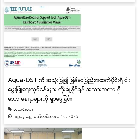
Aqua-DST ကို အသုံးပြု၍ မြန်မာပြည်အထက်ပိုင်းရှိ ငါး
မွေးမြူရေးလုပ်ငန်းများ တိုးချဲ့နိုင်ရန် အလားအလာ ရှိ
သော နေရာများကို ရှာဖွေခြင်း
သတင်းများ
ဗုဒ္ဓဟူးနေ့, စက်တင်ဘာလ 10, 2025