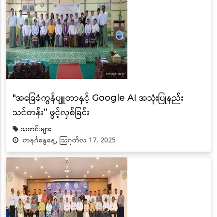
"အခြေခံကွန်ပျူတာနှင့် Google AI အသုံးပြုနည်း
သင်တန်း” ဖွင့်လှစ်ခြင်း
သတင်းများ
တနင်္ဂနွေနေ့, သြဂုတ်လ 17, 2025