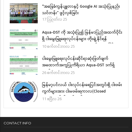
"အခြေခံကွန်ပျူတာနှင့် Google AI အသုံးပြုနည်း
သင်တန်း” ဖွင့်လှစ်ခြင်း
17 သြဂုတ်လ 25
Aqua-DST ကို အသုံးပြု၍ မြန်မာပြည်အထက်ပိုင်း
ရှိ ငါးမွေးမြူရေးလုပ်ငန်းများ တိုးချဲ့နိုင်ရန်
အလားအလာ ရှိသော နေရာများကို ရှာဖွေခြင်း
10 စက်တင်ဘာလ 25
ငါးမွေးမြူရေးလုပ်ငန်းဆိုင်ရာဆုံးဖြတ်ချက်
အထောက်အကူပြုကိရိယာ Aqua-DST ဒက်ရှ်
ဘုတ်
26 စက်တင်ဘာလ 25
မြန်မာ့ပင်လယ် ငါးလုပ်ငန်းရေပြင်အတွင်းရှိ ငါးဖမ်း
ကွက်များအား ငါးမဖမ်းရကာလ(Closed
Season)နှင့် ငါးမဖမ်းရဧရိယာ(Closed Area
11 ဧပြီလ 26
သတ်မှတ်ခြင်း
CONTACT INFO