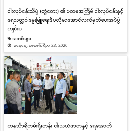
ငါးလုပ်ငန်းသိပ္ပံ (တွံတေး) ၏ ပထမအကြိမ် ငါးလုပ်ငန်းနှင့်
ရေသတ္တဝါမွေးမြူရေးဒီပလိုမာအောင်လက်မှတ်ပေးအပ်ပွဲ
ကျင်းပ
သတင်းများ
စနေနေ့, ဖေဖေါ်ဝါရီလ 28, 2026
တနင်္သာရီကမ်းရိုးတန်း ငါးသယံဇာတနှင့် ရေအောက်