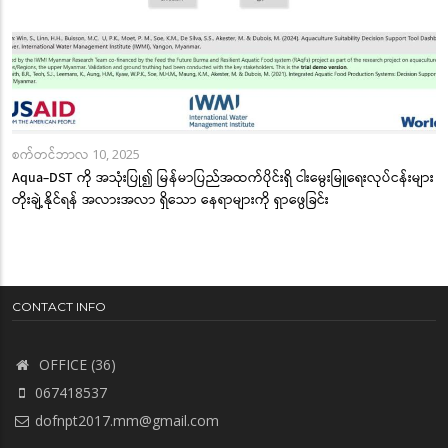
စက်တင်ဘာလ 10, 2025
Aqua-DST ကို အသုံးပြု၍ မြန်မာပြည်အထက်ပိုင်းရှိ ငါးမွေးမြူရေးလုပ်ငန်းများ
တိုးချဲ့နိုင်ရန် အလားအလာ ရှိသော နေရာများကို ရှာဖွေခြင်း
CONTACT INFO
OFFICE (36)
067418537
dofnpt2017.mm@gmail.com