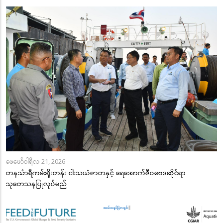
ဖေဖော်ဝါရီလ 21, 2026
တနင်္သာရီကမ်းရိုးတန်း ငါးသယံဇာတနှင့် ရေအောက်ဇီဝဗေဒဆိုင်ရာ
သုတေသနပြုလုပ်မည်