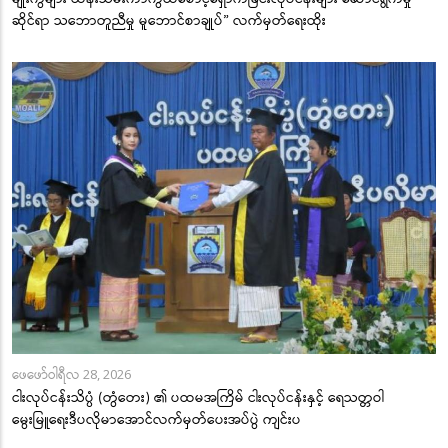
ဆိုင်ရာ သဘောတူညီမှု မူဘောင်စာချုပ်” လက်မှတ်ရေးထိုး
ဖေဖော်ဝါရီလ 28, 2026
ငါးလုပ်ငန်းသိပ္ပံ (တွံတေး) ၏ ပထမအကြိမ် ငါးလုပ်ငန်းနှင့် ရေသတ္တဝါ
မွေးမြူရေးဒီပလိုမာအောင်လက်မှတ်ပေးအပ်ပွဲ ကျင်းပ