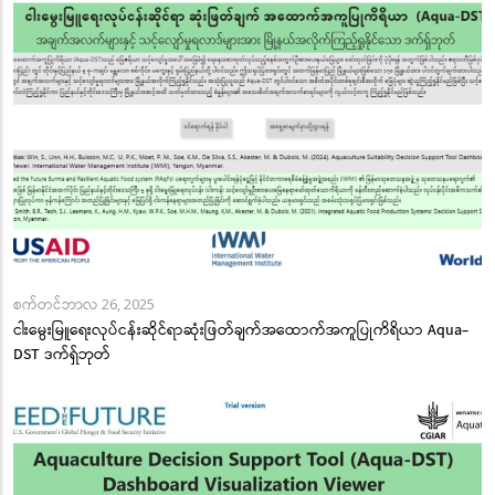
စက်တင်ဘာလ 26, 2025
ငါးမွေးမြူရေးလုပ်ငန်းဆိုင်ရာဆုံးဖြတ်ချက်အထောက်အကူပြုကိရိယာ Aqua-
DST ဒက်ရှ်ဘုတ်