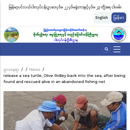
အဓိက
့အရ ငါးဖမ်း
ငါးလုပ်ငန်းဦးစီးဌာနနှင့် FFI အကြား မြန်မာနိုင်ငံ ပင်လယ်နှင့် ရေချိုဇီဝမျိုးစုံ
အကြောင်းအရာ
ိုင်း
မျိုးကွဲများ ထိန်းသိမ်းကာကွယ်စောင့်ရှောက်ခြင်းလုပ်ငန်းများ ဆောင်ရွက်မှု
သို့
English
မြန်မာ
သွား
ဆိုင်ရာ သဘောတူညီမှု မူဘောင်စာချုပ်” လက်မှတ်ရေးထိုး
မည်
မူလနေရာ
/
/
News
/
Breadcrumb
release a sea turtle, Olive Ridley back into the sea, after being
found and rescued alive in an abandoned fishing net