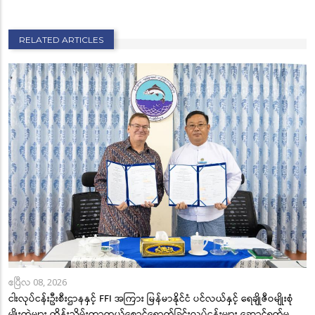
RELATED ARTICLES
ဧပြီလ 08, 2026
ငါးလုပ်ငန်းဦးစီးဌာနနှင့် FFI အကြား မြန်မာနိုင်ငံ ပင်လယ်နှင့် ရေချိုဇီဝမျိုးစုံ
မျိုးကွဲများ ထိန်းသိမ်းကာကွယ်စောင့်ရှောက်ခြင်းလုပ်ငန်းများ ဆောင်ရွက်မှု