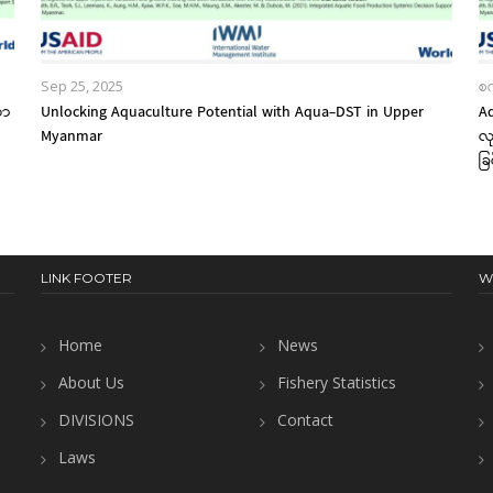
Sep 25, 2025
စ
ယာ
Unlocking Aquaculture Potential with Aqua-DST in Upper
Aq
Myanmar
လု
ခြ
LINK FOOTER
W
Home
News
About Us
Fishery Statistics
DIVISIONS
Contact
Laws