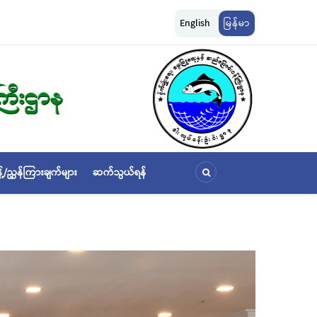
ှိ ငါးဖမ်းကွက်များအား ငါးမဖမ်းရကာလ(Closed Season)နှင့် ငါးမဖမ်းရဧရိယာ(Closed 
English
မြန်မာ
့်/ညွှန်ကြားချက်များ
ဆက်သွယ်ရန်