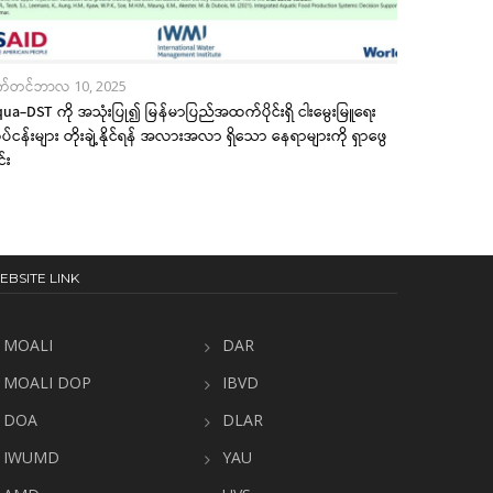
က်တင်ဘာလ 10, 2025
ua-DST ကို အသုံးပြု၍ မြန်မာပြည်အထက်ပိုင်းရှိ ငါးမွေးမြူရေး
ပ်ငန်းများ တိုးချဲ့နိုင်ရန် အလားအလာ ရှိသော နေရာများကို ရှာဖွေ
င်း
EBSITE LINK
MOALI
DAR
MOALI DOP
IBVD
DOA
DLAR
IWUMD
YAU