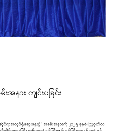
အခမ်းအနား ကျင်းပခြင်း
ိုင်ရာအလုပ်ရုံဆွေးနွေးပွဲ" အခမ်းအနားကို ၂၀၂၅ ခုနှစ်၊ ဩဂုတ်လ
င်းဒေသကြီး အစိုးရအဖွဲ့ဝန်ကြီးချုပ်၊ ဝန်ကြီးများနှင့် အဖွဲ့ဝင်