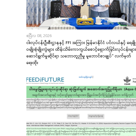
ဧပြီလ 08, 2026
ငါးလုပ်ငန်းဦးစီးဌာနနှင့် FFI အကြား မြန်မာနိုင်ငံ ပင်လယ်နှင့် ရေချို
ဝမျိုးစုံမျိုးကွဲများ ထိန်းသိမ်းကာကွယ်စောင့်ရှောက်ခြင်းလုပ်ငန်းမျာ
ဆောင်ရွက်မှုဆိုင်ရာ သဘောတူညီမှု မူဘောင်စာချုပ်” လက်မှတ်
ရေးထိုး