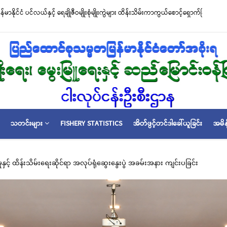
ယ်စောင့်ရှောက်ခြင်းလုပ်ငန်းများ ဆောင်ရွက်မှု
မြန်မာ့ပင်လယ် ငါးလုပ်ငန်းရေပြင်အတွင်းရ
သတ်မှတ်ခြင်း
သတင်းများ
FISHERY STATISTICS
အိတ်ဖွင့်တင်ဒါခေါ်ယူခြင်း
အမိန
နှင့် ထိန်းသိမ်းရေးဆိုင်ရာ အလုပ်ရုံဆွေးနွေးပွဲ အခမ်းအနား ကျင်းပခြင်း