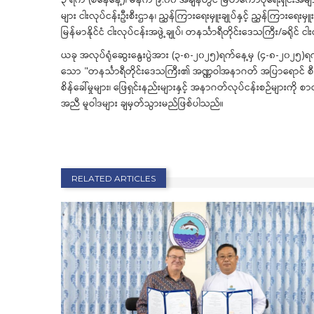
များ ငါးလုပ်ငန်းဦးစီးဌာန၊ ညွှန်ကြားရေးမှူးချုပ်နှင့် ညွှန်ကြားရ
မြန်မာနိုင်ငံ ငါးလုပ်ငန်းအဖွဲ့ချုပ်၊ တနင်္သာရီတိုင်းဒေသကြီး/ခရိုင
ယခု အလုပ်ရုံဆွေးနွေးပွဲအား (၃-၈-၂၀၂၅)ရက်နေ့မှ (၄-၈-၂၀၂၅)ရက
သော "တနင်္သာရီတိုင်းဒေသကြီး၏ အဏ္ဏဝါအနာဂတ် အပြာရောင် စီးပွားရေ
စိန်ခေါ်မှုများ၊ ဖြေရှင်းနည်းများနှင့် အနာဂတ်လုပ်ငန်းစဉ်များကိ
အညီ မူဝါဒများ ချမှတ်သွားမည်ဖြစ်ပါသည်။
RELATED ARTICLES