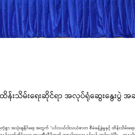
 ထိန်းသိမ်းရေးဆိုင်ရာ အလုပ်ရုံဆွေးနွေးပွဲ 
 အသုံးချနိုင်ရေး အတွက် "ပင်လယ်ငါးသယံဇာတ စီမံခန့်ခွဲမှုနှင့် ထိန်းသိမ်းရေးဆ
နှင့်သက်ဆိုင်သော ကုမ္ပဏီလီမိတက် အစည်းအဝေး ခန်းမ၌ ကျင်းပခဲ့ပြီး - တနင်္သာရီတို