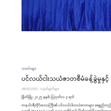
သတင်းများ
ပင်လယ်ငါးသယံဇာတစီမံခန့်ခွဲမှုနှင့်
08/03/2025
-
0 မှတ်ချက်များ
မြိတ်မြို့၊ ၂၀၂၅ ခုနှစ်၊ ဩဂုတ်လ ၃ ရက်
တနင်္သာရီတိုင်းဒေသကြီး၏ ပင်လယ်ငါးသယံဇာတများ ရေရှည်တည်တံ့စွာ
၃ ရက် (စနေနေ့)၊ မနက် ၉:၀၀ အချိန်တွင် မြိတ်ကော်ပိုရေးရှင်းအများ