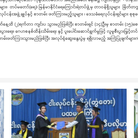
ေးမှူးများ၊ တပ်မတော်(ရေ)၊ မြန်မာနိုင်ငံရေကြောင်းရဲတပ်ဖွဲ့မှ တာဝန်ရှိသူများ မြိတ
် ငါးလုပ်ငန်းအဖွဲ့ချုပ်နှင့် စာတမ်း ဖတ်ကြားမည့်သူများ ၊ ဒေသခံရေလုပ်ငန်းရှင်များ 
်နေ့ထိ (၂)ရက်တာ ကျင်းပ သွားမည်ဖြစ်ပြီး စာတမ်းရှင် (၁၄)ဦးမှ စာတမ်း (၁၅)စေ
း၊ ဂေဟစနစ်ထိန်းသိမ်းရေး နှင့် ပူးပေါင်းဆောင်ရွက်မှုဖြင့် လူမှုစီးပွားမြှင့်
ု စာတမ်းဖတ်ကြားသွားမည်ဖြစ်ပြီး အလုပ်ရုံဆွေးနွေးပွဲမှ ရရှိလာမည့် အကြံပြုချက်မျာ