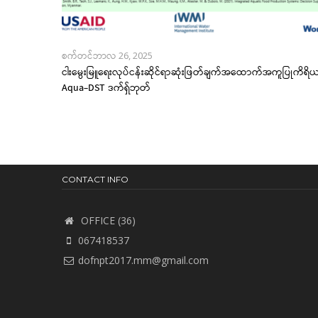
စက်တင်ဘာလ 26, 2025
ငါးမွေးမြူရေးလုပ်ငန်းဆိုင်ရာဆုံးဖြတ်ချက်အထောက်အကူပြုကိရိ
Aqua-DST ဒက်ရှ်ဘုတ်
CONTACT INFO
OFFICE (36)
067418537
dofnpt2017.mm@gmail.com