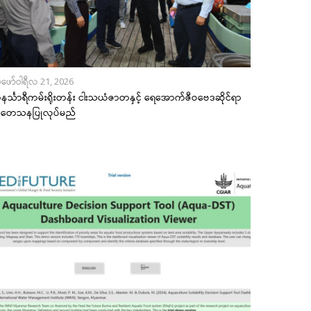
ဖော်ဝါရီလ 21, 2026
င်္သာရီကမ်းရိုးတန်း ငါးသယံဇာတနှင့် ရေအောက်ဇီဝဗေဒဆိုင်ရာ
ုတေသနပြုလုပ်မည်