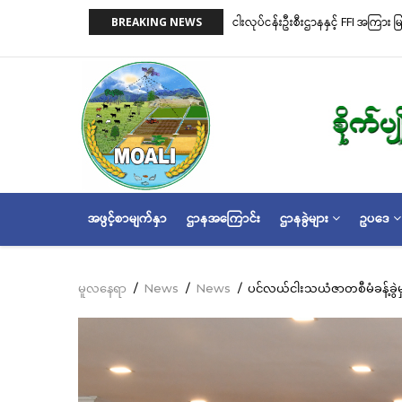
အဓိက
ီးဌာနနှင့် FFI အကြား မြန်မာနိုင်ငံ ပင်လယ်နှင့် ရေချိုဇီဝမျိုးစုံမျိုးကွဲများ ထိန်းသိမ်းကာကွ
BREAKING NEWS
အကြောင်းအရာ
တူညီမှု မူဘောင်စာချုပ်” လက်မှတ်ရေးထိုး
သို့
သွား
မည်
MAIN
အဖွင့်စာမျက်နှာ
ဌာနအကြောင်း
ဌာနခွဲများ
ဥပဒေ
NAVIGATION
မူလနေရာ
/
News
/
News
/
ပင်လယ်ငါးသယံဇာတစီမံခန့်ခွဲမှု
Breadcrumb