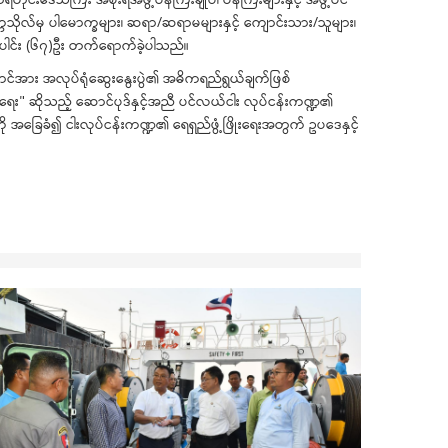
်တက္ကသိုလ်မှ ပါမောက္ခများ၊ ဆရာ/ဆရာမများနှင့် ကျောင်းသား/သူများ၊
စုစုပေါင်း (၆၇)ဦး တက်ရောက်ခဲ့ပါသည်။
ာင်အား အလုပ်ရုံဆွေးနွေးပွဲ၏ အဓိကရည်ရွယ်ချက်ဖြစ်
တင်ရေး" ဆိုသည့် ဆောင်ပုဒ်နှင့်အညီ ပင်လယ်ငါး လုပ်ငန်းကဏ္ဍ၏
းကို အခြေခံ၍ ငါးလုပ်ငန်းကဏ္ဍ၏ ရေရှည်ဖွံ့ဖြိုးရေးအတွက် ဥပဒေနှင့်