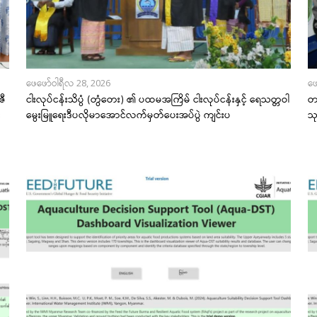
ဖေဖော်ဝါရီလ 28, 2026
ဖေ
ဇီ
ငါးလုပ်ငန်းသိပ္ပံ (တွံတေး) ၏ ပထမအကြိမ် ငါးလုပ်ငန်းနှင့် ရေသတ္တဝါ
တန
း
မွေးမြူရေးဒီပလိုမာအောင်လက်မှတ်ပေးအပ်ပွဲ ကျင်းပ
သ