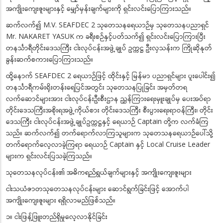
အကျိုးကျေးဇူးများနှင့် မျှော်မှန်းချက်များကို ရှင်းလင်းပြောကြားသည်။
ဆက်လက်၍ M.V. SEAFDEC 2 သုတေသနရေယာဉ်မှ သုတေသနပညာရှင်
Mr. NAKARET YASUK က ခရီးစဉ်နှင့်ပတ်သက်၍ ရှင်းလင်းပြောကြားပြီး
တနင်္သာရီတိုင်းဒေသကြီး ငါးလုပ်ငန်းအဖွဲ့ချုပ် ဥက္ကဋ္ဌ ဦးလှသန်းက ကြိုဆိုနုတ်
ခွန်းဆက်စကားပြောကြားသည်။
ထို့နောက် SEAFDEC 2 ရေယာဉ်ဖြင့် ထိုင်းနှင့် မြန်မာ ပညာရှင်များ ပူးပေါင်း၍
တနင်္သာရီကမ်းရိုးတန်းရေပြင်အတွင်း သုတေသနပြုခြင်း အမှတ်တရ
လက်ဆောင်များအား ငါးလုပ်ငန်းဦးစီးဌာန ညွှန်ကြားရေးမှူးချုပ်မှ ပေးအပ်ရာ
တိုင်းဒေသကြီးအစိုးရအဖွဲ့ကိုယ်စား တိုင်းဒေသကြီး စီးပွားရေးရာဝန်ကြီး၊ တိုင်း
ဒေသကြီး ငါးလုပ်ငန်းအဖွဲ့ချုပ်ဥက္ကဋ္ဌနှင့် ရေယာဉ် Captain တို့က လက်ခံကြ
သည်။ ဆက်လက်၍ တက်ရောက်လာကြသူများက သုတေသနရေယာဉ်ပေါ်သို့
တက်ရောက်လေ့လာခဲ့ကြရာ ရေယာဉ် Captain နှင့် Local Cruise Leader
များက ရှင်းလင်းပြသခဲ့ကြသည်။
သုတေသနလုပ်ငန်း၏ အဓိကရည်ရွယ်ချက်များနှင့် အကျိုးကျေးဇူးများ
ငါးသယံဇာတသုတေသနလုပ်ငန်းများ ဆောင်ရွက်ခြင်းဖြင့် အောက်ပါ
အကျိုးကျေးဇူးများ ရရှိလာမည်ဖြစ်သည်။
၁။ ငါးဖြန့်ဖြူးတည်ရှိမှုလေ့လာနိုင်ခြင်း