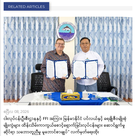
RELATED ARTICLES
ဧပြီလ 08, 2026
ငါးလုပ်ငန်းဦးစီးဌာနနှင့် FFI အကြား မြန်မာနိုင်ငံ ပင်လယ်နှင့် ရေချိုဇီဝမျိုးစုံ
မျိုးကွဲများ ထိန်းသိမ်းကာကွယ်စောင့်ရှောက်ခြင်းလုပ်ငန်းများ ဆောင်ရွက်မှု
ဆိုင်ရာ သဘောတူညီမှု မူဘောင်စာချုပ်” လက်မှတ်ရေးထိုး