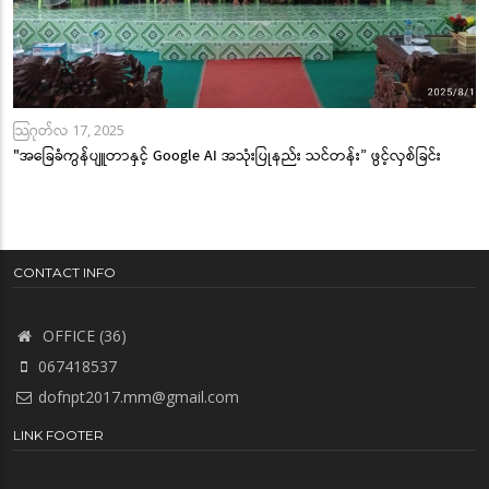
သြဂုတ်လ 17, 2025
"အခြေခံကွန်ပျူတာနှင့် Google AI အသုံးပြုနည်း သင်တန်း” ဖွင့်လှစ်ခြင်း
CONTACT INFO
OFFICE (36)
067418537
dofnpt2017.mm@gmail.com
LINK FOOTER