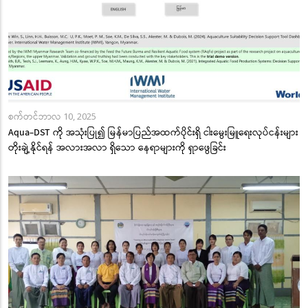
စက်တင်ဘာလ 10, 2025
Aqua-DST ကို အသုံးပြု၍ မြန်မာပြည်အထက်ပိုင်းရှိ ငါးမွေးမြူရေးလုပ်ငန်းများ
တိုးချဲ့နိုင်ရန် အလားအလာ ရှိသော နေရာများကို ရှာဖွေခြင်း