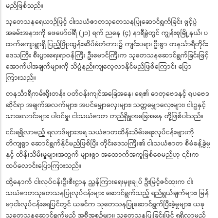
မည်ဖြစ်သည်။
သုတေသနရေယာဉ်ဖြင့် ငါးသယံဇာတသုတေသနပြုဆောင်ရွက်ခြင်း ဖွင့်ပွဲ
အခမ်းအနားကို ဖေဖော်ဝါရီ (၂၁) ရက် ညနေ (၄) နာရီခွဲတွင် ကျွန်းစုမြို့နယ်၊ ပ
ထက်ကျေးရွာရှိ ပြည့်ဖြိုးထွန်းဆိပ်ခံတံတား၌ ကျင်းပရာ၊ ဦးစွာ တနင်္သာရီတိုင်း
ဒေသကြီး စီးပွားရေးရာဝန်ကြီး ဦးမောင်ကြီးက သုတေသနဆောင်ရွက်ခြင်းဖြင့်
အောက်ပါအချက်များကို သိပ္ပံနည်းကျလေ့လာနိုင်မည်ဖြစ်ကြောင်း ပြော
ကြားသည်။
တနင်္သာရီကမ်းရိုးတန်း ပတ်ဝန်းကျင်အခြေအနေ၊ ရေ၏ ဓာတုဗေဒနှင့် ရူပဗေဒ
ဆိုင်ရာ အချက်အလက်များ၊ အပင်မျှောလှေးများ၊ သတ္တမျှောလှေးများ၊ ငါးဥနှင့်
သားလောင်းများ ပါဝင်မှု၊ ငါးသယံဇာတ တည်ရှိမှုအခြေအနေ တို့ဖြစ်ပါသည်။
၎င်းရရှိလာမည့် ရလာဒ်များအရ သယံဇာတထိန်းသိမ်းရေးလုပ်ငန်းများကို
တိကျစွာ ဆောင်ရွက်နိုင်မည်ဖြစ်ပြီး တိုင်းဒေသကြီး၏ ငါးသယံဇာတ စီမံခန့်ခွဲမှု
နှင့် ထိန်းသိမ်းမှုများအတွက် များစွာ အထောက်အကူဖြစ်စေမည်ဟု ၎င်းက
ထပ်လောင်းပြောကြားသည်။
ထို့နောက် ငါးလုပ်ငန်းဦးစီးဌာန ညွှန်ကြားရေးမှူးချုပ် ဦးမြင့်ဇင်ထူးက ငါး
သယံဇာတသုတေသနပြုလုပ်ငန်းများ ဆောင်ရွက်သည့် ရည်ရွယ်ချက်များ၊ မြန်
မာ့ငါးလုပ်ငန်းရေပြင်တွင် ယခင်က သုတေသနပြုဆောင်ရွက်ပြီးခဲ့မှုများ၊ ယခု
သုတေသနဆောင်ရွက်မည့် အစီအစဉ်များ၊ သုတေသနပြုခြင်းဖြင့် ရရှိလာမည့်