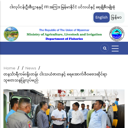
Skip
းဖမ်း
ငါးလုပ်ငန်းဦးစီးဌာနနှင့် FFI အကြား မြန်မာနိုင်ငံ ပင်လယ်နှင့် ရေချိုဇီဝမျိုးစုံ
မြ
to
မျိုးကွဲများ ထိန်းသိမ်းကာကွယ်စောင့်ရှောက်ခြင်းလုပ်ငန်းများ ဆောင်ရွက်မှု
ရက
main
English
မြန်မာ
content
ဆိုင်ရာ သဘောတူညီမှု မူဘောင်စာချုပ်” လက်မှတ်ရေးထိုး
ခြင
Home
/
/
News
/
Breadcrumb
တနင်္သာရီကမ်းရိုးတန်း ငါးသယံဇာတနှင့် ရေအောက်ဇီဝဗေဒဆိုင်ရာ
သုတေသနပြုလုပ်မည်