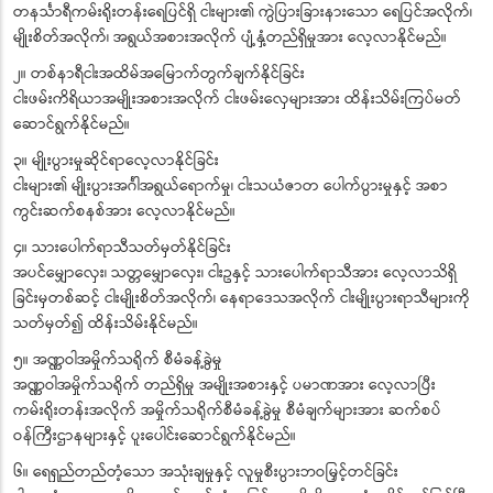
တနင်္သာရီကမ်းရိုးတန်းရေပြင်ရှိ ငါးများ၏ ကွဲပြားခြားနားသော ရေပြင်အလိုက်၊
မျိုးစိတ်အလိုက်၊ အရွယ်အစားအလိုက် ပျံ့နှံ့တည်ရှိမှုအား လေ့လာနိုင်မည်။
၂။ တစ်နာရီငါးအထိမ်အမြောက်တွက်ချက်နိုင်ခြင်း
ငါးဖမ်းကိရိယာအမျိုးအစားအလိုက် ငါးဖမ်းလှေများအား ထိန်းသိမ်းကြပ်မတ်
ဆောင်ရွက်နိုင်မည်။
၃။ မျိုးပွားမှုဆိုင်ရာလေ့လာနိုင်ခြင်း
ငါးများ၏ မျိုးပွားအင်္ဂါအရွယ်ရောက်မှု၊ ငါးသယံဇာတ ပေါက်ပွားမှုနှင့် အစာ
ကွင်းဆက်စနစ်အား လေ့လာနိုင်မည်။
၄။ သားပေါက်ရာသီသတ်မှတ်နိုင်ခြင်း
အပင်မျှောလှေး၊ သတ္တမျှောလှေး၊ ငါးဥနှင့် သားပေါက်ရာသီအား လေ့လာသိရှိ
ခြင်းမှတစ်ဆင့် ငါးမျိုးစိတ်အလိုက်၊ နေရာဒေသအလိုက် ငါးမျိုးပွားရာသီများကို
သတ်မှတ်၍ ထိန်းသိမ်းနိုင်မည်။
၅။ အဏ္ဏဝါအမှိုက်သရိုက် စီမံခန့်ခွဲမှု
အဏ္ဏဝါအမှိုက်သရိုက် တည်ရှိမှု အမျိုးအစားနှင့် ပမာဏအား လေ့လာပြီး
ကမ်းရိုးတန်းအလိုက် အမှိုက်သရိုက်စီမံခန့်ခွဲမှု စီမံချက်များအား ဆက်စပ်
ဝန်ကြီးဌာနများနှင့် ပူးပေါင်းဆောင်ရွက်နိုင်မည်။
၆။ ရေရှည်တည်တံ့သော အသုံးချမှုနှင့် လူမှုစီးပွားဘဝမြှင့်တင်ခြင်း