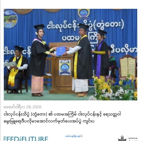
ဖေဖော်ဝါရီလ 28, 2026
ငါးလုပ်ငန်းသိပ္ပံ (တွံတေး) ၏ ပထမအကြိမ် ငါးလုပ်ငန်းနှင့် ရေသတ္တဝါ
မွေးမြူရေးဒီပလိုမာအောင်လက်မှတ်ပေးအပ်ပွဲ ကျင်းပ