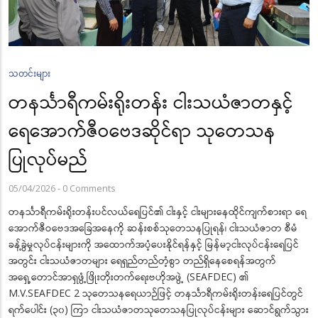
သတင်းများ
တနင်္သာရီကမ်းရိုးတန်း ငါးသယံဇာတနှင့်
ရေအောက်ဇီဝဗေဒဆိုင်ရာ သုတေသန
ပြုလုပ်မည်
05/04/2026
-
0 Comments
တနင်္သာရီကမ်းရိုးတန်းပင်လယ်ရေပြင်၏ ငါးနှင့် ငါးများနေထိုင်ကျက်စားရာ ရေ
အောက်ဇီဝဗေဒအခြေအနေကို ဆန်းစစ်သုတေသနပြုရန်၊ ငါးသယံဇာတ စီမံ
ခန့်ခွဲမှုလုပ်ငန်းများကို အထောက်အပံ့ပေးနိုင်ရန်နှင့် မြန်မာ့ငါးလုပ်ငန်းရေပြင်
အတွင်း ငါးသယံဇာတများ ရေရှည်တည်တံ့စွာ တည်ရှိနေစေရန်အတွက်
အရှေ့တောင်အာရှဖွံ့ဖြိုးတိုးတက်ရေးဗဟိုအဖွဲ့ (SEAFDEC) ၏
M.V.SEAFDEC 2 သုတေသနရေယာဉ်ဖြင့် တနင်္သာရီကမ်းရိုးတန်းရေပြင်တွင်
ရက်ပေါင်း (၃၀) ကြာ ငါးသယံဇာတသုတေသနပြုလုပ်ငန်းများ ဆောင်ရွက်သွား