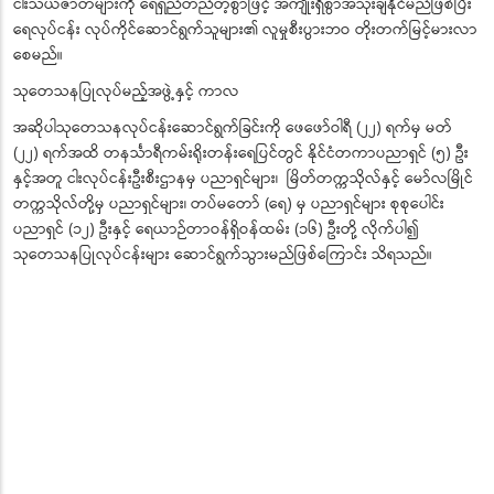
ငါးသယံဇာတများကို ရေရှည်တည်တံ့စွာဖြင့် အကျိုးရှိစွာအသုံးချနိုင်မည်ဖြစ်ပြီး
ရေလုပ်ငန်း လုပ်ကိုင်ဆောင်ရွက်သူများ၏ လူမှုစီးပွားဘဝ တိုးတက်မြင့်မားလာ
စေမည်။
သုတေသနပြုလုပ်မည့်အဖွဲ့နှင့် ကာလ
အဆိုပါသုတေသနလုပ်ငန်းဆောင်ရွက်ခြင်းကို ဖေဖော်ဝါရီ (၂၂) ရက်မှ မတ်
(၂၂) ရက်အထိ တနင်္သာရီကမ်းရိုးတန်းရေပြင်တွင် နိုင်ငံတကာပညာရှင် (၅) ဦး
နှင့်အတူ ငါးလုပ်ငန်းဦးစီးဌာနမှ ပညာရှင်များ၊ မြိတ်တက္ကသိုလ်နှင့် မော်လမြိုင်
တက္ကသိုလ်တို့မှ ပညာရှင်များ၊ တပ်မတော် (ရေ) မှ ပညာရှင်များ စုစုပေါင်း
ပညာရှင် (၁၂) ဦးနှင့် ရေယာဉ်တာဝန်ရှိဝန်ထမ်း (၁၆) ဦးတို့ လိုက်ပါ၍
သုတေသနပြုလုပ်ငန်းများ ဆောင်ရွက်သွားမည်ဖြစ်ကြောင်း သိရသည်။