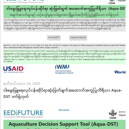
စက်တင်ဘာလ 26, 2025
ငါးမွေးမြူရေးလုပ်ငန်းဆိုင်ရာဆုံးဖြတ်ချက်အထောက်အကူပြုကိရိယာ Aqua-
DST ဒက်ရှ်ဘုတ်