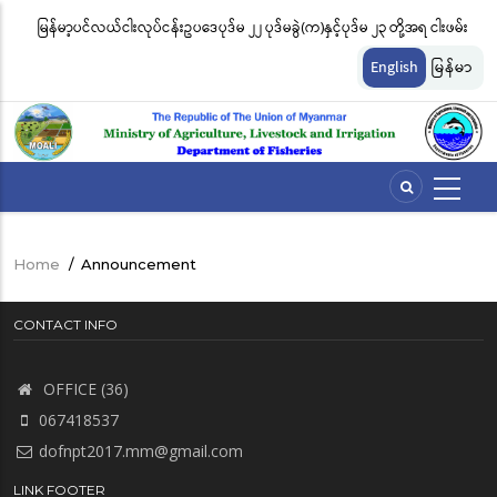
Skip
မြန်မာ့ပင်လယ်ငါးလုပ်ငန်းဥပဒေပုဒ်မ ၂၂ ပုဒ်မခွဲ(က)နှင့်ပုဒ်မ ၂၃ တို့အရ ငါးဖမ်း
ငါ
to
တ်
ကိရိယာအမျိုးအစားအလိုက် လိုင်စင်ခနှုန်းထားများကို အောက်ပါအတိုင်း
မျ
main
English
မြန်မာ
content
သတ်မှတ်လိုက်သည်
ဆိ
Home
/
Announcement
Breadcrumb
CONTACT INFO
OFFICE (36)
067418537
dofnpt2017.mm@gmail.com
LINK FOOTER