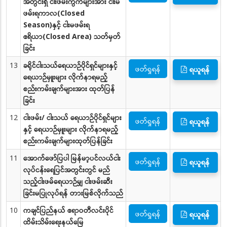
အတွင်းရှိ ငါးဖမ်းကွက်များအား ငါးမ
ဖမ်းရကာလ(Closed
Season)နှင့် ငါးမဖမ်းရ
ဧရိယာ(Closed Area) သတ်မှတ်
ခြင်း
13
ခရိုင်ငါးသယ်ရေယာဉ်ပိုင်ရှင်များနှင့်
ဖတ်ရှုရန်
ရယူရန်
ရေယာဉ်မှူးများ လိုက်နာရမည့်
စည်းကမ်းချက်များအား ထုတ်ပြန်
ခြင်း
12
ငါးဖမ်း/ ငါးသယ် ရေယာဉ်ပိုင်ရှင်များ
ဖတ်ရှုရန်
ရယူရန်
နှင့် ရေယာဉ်မှူးများ လိုက်နာရမည့်
စည်းကမ်းချက်များထုတ်ပြန်ခြင်း
11
အောက်ဖော်ပြပါ မြန်မာ့ပင်လယ်ငါး
ဖတ်ရှုရန်
ရယူရန်
လုပ်ငန်းရေပြင်အတွင်းတွင် မည်
သည့်ငါးဖမ်ရေယာဉ်မျှ ငါးဖမ်းဆီး
ခြင်းမပြုလုပ်ရန် တားမြစ်လိုက်သည်
10
ကချင်ပြည်နယ် ဧရာဝတီလင်းပိုင်
ဖတ်ရှုရန်
ရယူရန်
ထိမ်းသိမ်းရေးနယ်မြေ