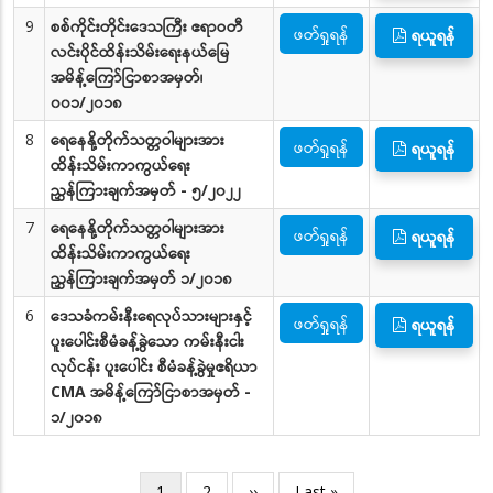
9
စစ်ကိုင်းတိုင်းဒေသကြီး ဧရာဝတီ
ဖတ်ရှုရန်
ရယူရန်
လင်းပိုင်ထိန်းသိမ်းရေးနယ်မြေ
အမိန့်ကြော်ငြာစာအမှတ်၊
၀၀၁/၂၀၁၈
8
ရေနေနို့တိုက်သတ္တဝါများအား
ဖတ်ရှုရန်
ရယူရန်
ထိန်းသိမ်းကာကွယ်ရေး
ညွှန်ကြားချက်အမှတ် - ၅/၂၀၂၂
7
ရေနေနို့တိုက်သတ္တဝါများအား
ဖတ်ရှုရန်
ရယူရန်
ထိန်းသိမ်းကာကွယ်ရေး
ညွှန်ကြားချက်အမှတ် ၁/၂၀၁၈
6
ဒေသခံကမ်းနီးရေလုပ်သားများနှင့်
ဖတ်ရှုရန်
ရယူရန်
ပူးပေါင်းစီမံခန့်ခွဲသော ကမ်းနီးငါး
လုပ်ငန်း ပူးပေါင်း စီမံခန့်ခွဲမှုဧရိယာ
CMA အမိန့်ကြော်ငြာစာအမှတ် -
၁/၂၀၁၈
Pagination
လက်ရှိ
1
စာမျက်နှာ
2
Next
››
Last
Last »