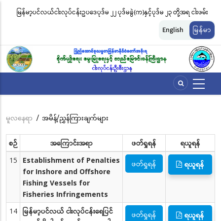
အဓိက
မြန်မာ့ပင်လယ်ငါးလုပ်ငန်းဥပဒေပုဒ်မ ၂၂ ပုဒ်မခွဲ(က)နှင့်ပုဒ်မ ၂၃ တို့အရ ငါးဖမ်း
ငါ
အကြောင်းအရာ
တ်
ကိရိယာအမျိုးအစားအလိုက် လိုင်စင်ခနှုန်းထားများကို အောက်ပါအတိုင်း
မျ
သို့
English
မြန်မာ
သွား
သတ်မှတ်လိုက်သည်
ဆိ
မည်
မူလနေရာ
/
အမိန့်/ညွှန်ကြားချက်များ
Breadcrumb
စဉ်
အကြောင်းအရာ
ဖတ်ရှုရန်
ရယူရန်
15
Establishment of Penalties
ဖတ်ရှုရန်
ရယူရန်
for Inshore and Offshore
Fishing Vessels for
Fisheries Infringements
14
မြန်မာ့ပင်လယ် ငါးလုပ်ငန်းရေပြင်
ဖတ်ရှုရန်
ရယူရန်