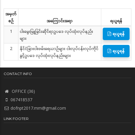
အမှတ်
စဉ်
အကြောင်းအရာ
ရယူရန်
1
ငါးမွေးမြူခြင်းဆိုင်ရာဥပဒေ လုပ်ထုံးလုပ်နည်း
ရယူရန်
များ
2
နိုင်ငံခြားငါးဖမ်းရေယာဉ်များ ငါးလုပ်ငန်းလုပ်ကိုင်
ရယူရန်
ခွင့်ဥပဒေ လုပ်ထုံးလုပ်နည်းများ
CONTACT INFO
OFFICE (36)
067418537
dofnpt2017.mm@gmail.com
LINK FOOTER