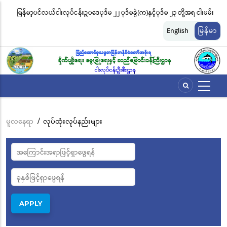
အဓိက
မြန်မာ့ပင်လယ်ငါးလုပ်ငန်းဥပဒေပုဒ်မ ၂၂ ပုဒ်မခွဲ(က)နှင့်ပုဒ်မ ၂၃ တို့အရ ငါးဖမ်း
ငါ
အကြောင်းအရာ
တ်
ကိရိယာအမျိုးအစားအလိုက် လိုင်စင်ခနှုန်းထားများကို အောက်ပါအတိုင်း
မျ
သို့
English
မြန်မာ
သွား
သတ်မှတ်လိုက်သည်
ဆိ
မည်
မူလနေရာ
/
လုပ်ထုံးလုပ်နည်းများ
Breadcrumb