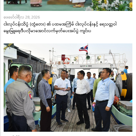
ဖေဖော်ဝါရီလ 28, 2026
ငါးလုပ်ငန်းသိပ္ပံ (တွံတေး) ၏ ပထမအကြိမ် ငါးလုပ်ငန်းနှင့် ရေသတ္တဝါ
မွေးမြူရေးဒီပလိုမာအောင်လက်မှတ်ပေးအပ်ပွဲ ကျင်းပ