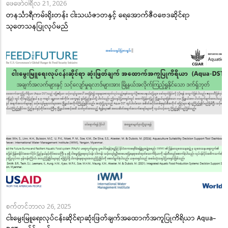
ဖေဖော်ဝါရီလ 21, 2026
တနင်္သာရီကမ်းရိုးတန်း ငါးသယံဇာတနှင့် ရေအောက်ဇီဝဗေဒဆိုင်ရာ
သုတေသနပြုလုပ်မည်
စက်တင်ဘာလ 26, 2025
ငါးမွေးမြူရေးလုပ်ငန်းဆိုင်ရာဆုံးဖြတ်ချက်အထောက်အကူပြုကိရိယာ Aqua-