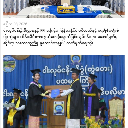
ဧပြီလ 08, 2026
ငါးလုပ်ငန်းဦးစီးဌာနနှင့် FFI အကြား မြန်မာနိုင်ငံ ပင်လယ်နှင့် ရေချိုဇီဝမျိုးစုံ
မျိုးကွဲများ ထိန်းသိမ်းကာကွယ်စောင့်ရှောက်ခြင်းလုပ်ငန်းများ ဆောင်ရွက်မှု
ဆိုင်ရာ သဘောတူညီမှု မူဘောင်စာချုပ်” လက်မှတ်ရေးထိုး