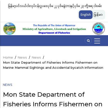
Skip
မြန်မာ့ပင်လယ်ငါးလုပ်ငန်းဥပဒေပုဒ်မ ၂၂ ပုဒ်မခွဲ(က)နှင့်ပုဒ်မ ၂၃ တို့အရ ငါးဖမ်း
ငါ
to
တ်
ကိရိယာအမျိုးအစားအလိုက် လိုင်စင်ခနှုန်းထားများကို အောက်ပါအတိုင်း
မျ
main
English
မြန်မာ
content
သတ်မှတ်လိုက်သည်
ဆိ
Home
/
News
/
News
/
Breadcrumb
Mon State Department of Fisheries Informs Fishermen on
Marine Mammal Sightings and Accidental bycatch information
NEWS
Mon State Department of
Fisheries Informs Fishermen on