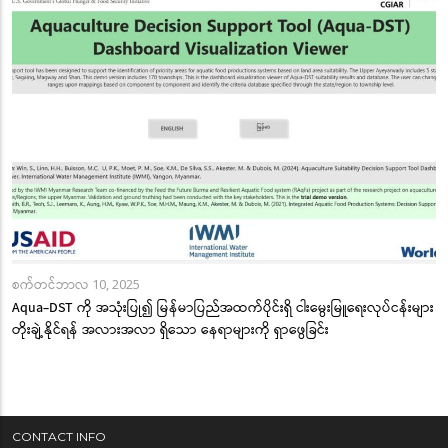
စက်တင်ဘာလ 10, 2025
Aqua-DST ကို အသုံးပြု၍ မြန်မာပြည်အထက်ပိုင်းရှိ ငါးမွေးမြူရေးလုပ်ငန်းများ
တိုးချဲ့နိုင်ရန် အလားအလာ ရှိသော နေရာများကို ရှာဖွေခြင်း
CONTACT INFO