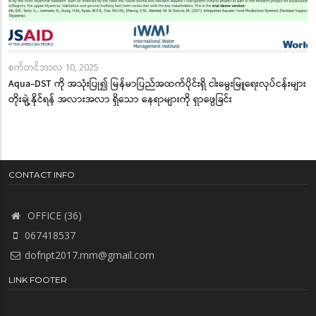
စက်တင်ဘာလ 10, 2025
Aqua-DST ကို အသုံးပြု၍ မြန်မာပြည်အထက်ပိုင်းရှိ ငါးမွေးမြူရေးလုပ်ငန်းများ
တိုးချဲ့နိုင်ရန် အလားအလာ ရှိသော နေရာများကို ရှာဖွေခြင်း
CONTACT INFO
OFFICE (36)
067418537
dofnpt2017.mm@gmail.com
LINK FOOTER