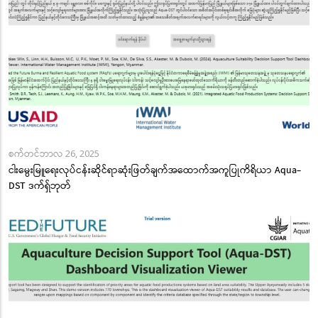
စက်တင်ဘာလ 26, 2025
ငါးမွေးမြူရေးလုပ်ငန်းဆိုင်ရာဆုံးဖြတ်ချက်အထောက်အကူပြုကိရိယာ Aqua-
DST ဒက်ရှ်ဘုတ်