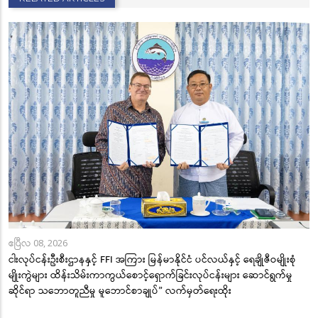
ဧပြီလ 08, 2026
ငါးလုပ်ငန်းဦးစီးဌာနနှင့် FFI အကြား မြန်မာနိုင်ငံ ပင်လယ်နှင့် ရေချိုဇီဝမျိုးစုံ
မျိုးကွဲများ ထိန်းသိမ်းကာကွယ်စောင့်ရှောက်ခြင်းလုပ်ငန်းများ ဆောင်ရွက်မှု
ဆိုင်ရာ သဘောတူညီမှု မူဘောင်စာချုပ်” လက်မှတ်ရေးထိုး