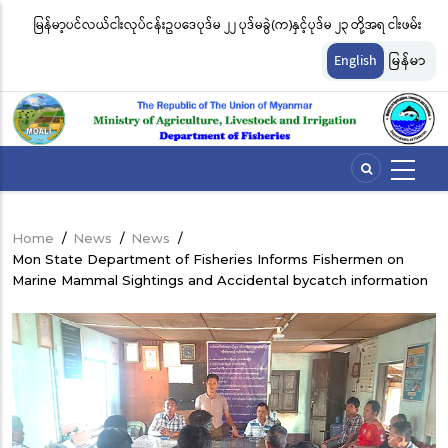
Skip
ုဒ်မခွဲ(က)နှင့်ပုဒ်မ ၂၃ တို့အရ ငါးဖမ်း
ငါးလုပ်ငန်းဦးစီးဌာနနှင့် FFI အကြား မြန်မာနိုင်ငံ ပင
to
ုန်းထားများကို အောက်ပါအတိုင်း
မျိုးကွဲများ ထိန်းသိမ်းကာကွယ်စောင့်ရှောက်ခြင်းလ
main
English
မြန်မာ
content
ဆိုင်ရာ သဘောတူညီမှု မူဘောင်စာချုပ်” လက်မှတ
Home
/
News
/
News
/
Breadcrumb
Mon State Department of Fisheries Informs Fishermen on
Marine Mammal Sightings and Accidental bycatch information