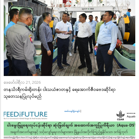
ဖေဖော်ဝါရီလ 21, 2026
တနင်္သာရီကမ်းရိုးတန်း ငါးသယံဇာတနှင့် ရေအောက်ဇီဝဗေဒဆိုင်ရာ
သုတေသနပြုလုပ်မည်