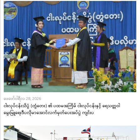
ဖေဖော်ဝါရီလ 28, 2026
ငါးလုပ်ငန်းသိပ္ပံ (တွံတေး) ၏ ပထမအကြိမ် ငါးလုပ်ငန်းနှင့် ရေသတ္တဝါ
မွေးမြူရေးဒီပလိုမာအောင်လက်မှတ်ပေးအပ်ပွဲ ကျင်းပ