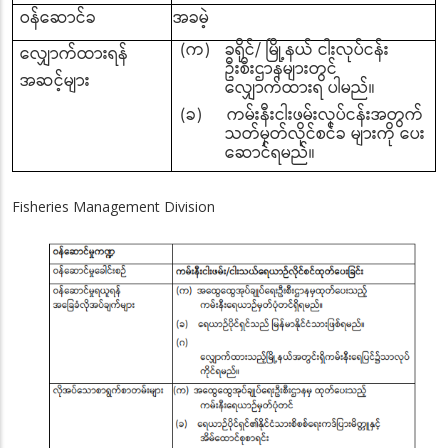
ဝန်ဆောင်ခ
အခမဲ့
(က) ခရိုင်/ မြို့နယ် ငါးလုပ်ငန်း
လျှောက်ထားရန်
ဦးစီးဌာနများတွင်
အဆင့်များ
လျှောက်ထားရ ပါမည်။
(ခ) ကမ်းနီးငါးဖမ်းလုပ်ငန်းအတွက်
သတ်မှတ်လိုင်စင်ခ များကို ပေး
ဆောင်ရမည်။
Fisheries Management Division