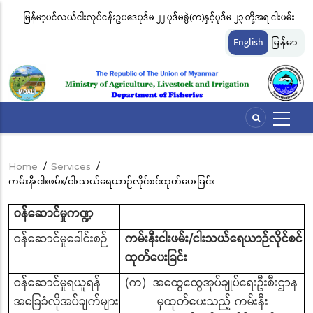
Skip
မြန်မာ့ပင်လယ်ငါးလုပ်ငန်းဥပဒေပုဒ်မ ၂၂ ပုဒ်မခွဲ(က)နှင့်ပုဒ်မ ၂၃ တို့အရ ငါးဖမ်း
ငါ
to
တ်
ကိရိယာအမျိုးအစားအလိုက် လိုင်စင်ခနှုန်းထားများကို အောက်ပါအတိုင်း
မျ
main
English
မြန်မာ
content
သတ်မှတ်လိုက်သည်
ဆိ
Home
/
Services
/
Breadcrumb
ကမ်းနီးငါးဖမ်း/ငါးသယ်ရေယာဉ်လိုင်စင်ထုတ်ပေးခြင်း
ဝန်ဆောင်မှုကဏ္ဍ
ဝန်ဆောင်မှုခေါင်းစဉ်
ကမ်းနီးငါးဖမ်း/ငါးသယ်ရေယာဉ်လိုင်စင်
ထုတ်ပေးခြင်း
ဝန်ဆောင်မှုရယူရန်
(က) အထွေထွေအုပ်ချုပ်ရေးဦးစီးဌာန
အခြေခံလိုအပ်ချက်များ
မှထုတ်ပေးသည့် ကမ်းနီး