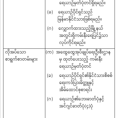
ရေယာဉ်မှတ်ပုံတင်ရှိရမည်။
(ခ) ရေယာဉ်ပိုင်ရှင်သည်
မြန်မာနိုင်ငံသားဖြစ်ရမည်။
(ဂ) လျှောက်ထားသည့်မြို့နယ်
အတွင်းရှိကမ်းနီးရေပြင်၌သာ
လုပ်ကိုင်ရမည်။
လိုအပ်သော
(က) အထွေထွေအုပ်ချုပ်ရေးဦးစီးဌာန
စာရွက်စာတမ်းများ
မှ ထုတ်ပေးသည့် ကမ်းနီး
ရေယာဉ်မှတ်ပုံတင်
(ခ) ရေယာဉ်ပိုင်ရှင်၏နိုင်ငံသားစိစစ်
ရေးကဒ်ပြားမိတ္တူနှင့်
အိမ်ထောင်စုစာရင်း
(ဂ) ရေယာဉ်၏ဘေးဓာတ်ပုံနှင့်
အင်ဂျင်ဓာတ်ပုံ(၄)ပုံ