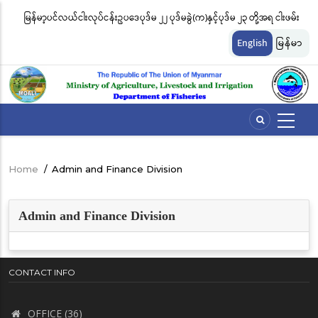
Skip
မြန်မာ့ပင်လယ်ငါးလုပ်ငန်းဥပဒေပုဒ်မ ၂၂ ပုဒ်မခွဲ(က)နှင့်ပုဒ်မ ၂၃ တို့အရ ငါးဖမ်း
ငါ
to
တ်
ကိရိယာအမျိုးအစားအလိုက် လိုင်စင်ခနှုန်းထားများကို အောက်ပါအတိုင်း
မျ
main
English
မြန်မာ
content
သတ်မှတ်လိုက်သည်
ဆိ
Home
/
Admin and Finance Division
Breadcrumb
Admin and Finance Division
CONTACT INFO
OFFICE (36)