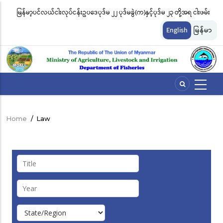
Skip
မြန်မာ့ပင်လယ်ငါးလုပ်ငန်းဥပဒေပုဒ်မ ၂၂ ပုဒ်မခွဲ(က)နှင့်ပုဒ်မ ၂၃ တို့အရ ငါးဖမ်း
ငါ
to
တ်
ကိရိယာအမျိုးအစားအလိုက် လိုင်စင်ခနှုန်းထားများကို အောက်ပါအတိုင်း
မျ
main
English
မြန်မာ
content
သတ်မှတ်လိုက်သည်
ဆိ
Home
/
Law
Breadcrumb