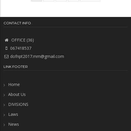
page
page
page
CONTACT INFO
OFFICE (36)
067418537
dofnpt2017.mm@gmail.com
LINK FOOTER
Home
About Us
DIVISIONS
Laws
News