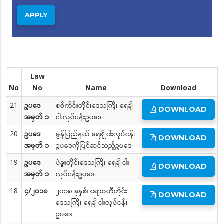
Law
No
No
Name
Download
21
ဥပဒေ
စစ်ကိုင်းတိုင်းဒေသကြီး ရေချို
DOWNLOAD
အမှတ် ၁
ငါးလုပ်ငန်းဥပဒေ
20
ဥပဒေ
မွန်ပြည်နယ် ရေချိုငါးလုပ်ငန်း
DOWNLOAD
အမှတ် ၁
ဥပဒေကိုပြင်ဆင်သည့်ဥပဒေ
19
ဥပဒေ
ပဲခူးတိုင်းဒေသကြီး ရေချိုငါး
DOWNLOAD
အမှတ် ၁
လုပ်ငန်းဥပဒေ
18
၄/၂၀၁၈
၂၀၁၈ ခုနှစ်၊ ဧရာဝတီတိုင်း
DOWNLOAD
ဒေသကြီး ရေချိုငါးလုပ်ငန်း
ဥပဒေ