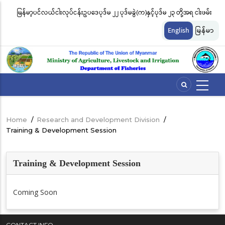
Skip
မြန်မာ့ပင်လယ်ငါးလုပ်ငန်းဥပဒေပုဒ်မ ၂၂ ပုဒ်မခွဲ(က)နှင့်ပုဒ်မ ၂၃ တို့အရ ငါးဖမ်း
ငါ
to
တ်
ကိရိယာအမျိုးအစားအလိုက် လိုင်စင်ခနှုန်းထားများကို အောက်ပါအတိုင်း
မျ
main
English
မြန်မာ
content
သတ်မှတ်လိုက်သည်
ဆိ
Home
/
Research and Development Division
/
Breadcrumb
Training & Development Session
Training & Development Session
Coming Soon
CONTACT INFO