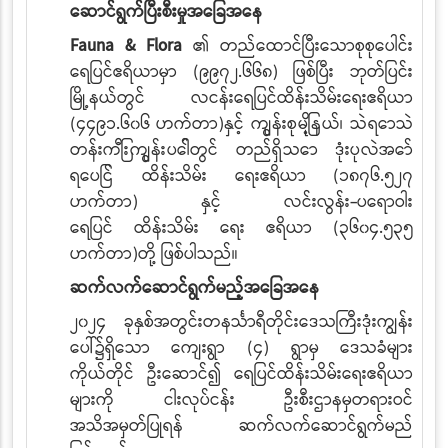
ဆောင်ရွက်ပြီးစီးမှုအခြေအနေ
Fauna & Flora
၏ တည်ထောင်ပြီးသောစုစုပေါင်း
ရေပြင်ဧရိယာမှာ (၉၉၇၂.၆၆၈) ဖြစ်ပြီး ဘုတ်ပြင်း
မြို့နယ်တွင် လငန်းရေပြင်ထိန်းသိမ်းရေးဧရိယာ
(၄၄၉၁.၆၀၆ ဟက်တာ)နှင့်
ကျွန်းစုမြို့နယ်၊ သဲရောသဲ
တန်းကြီးကျွန်းပေါ်တွင်
တည်ရှိသော ဒုံးပုလဲအော်
ရေပြင်
ထိန်းသိမ်း
ရေးဧရိယာ (၁၈၇၆.၅၂၇
ဟက်တာ) နှင့် လင်းလွန်း-ပရောဝါး
ရေပြင်
ထိန်းသိမ်း
ရေး
ဧရိယာ (၃၆၀၄.၅၃၅
ဟက်တာ)တို့ ဖြစ်ပါသည်။
ဆက်လက်ဆောင်ရွက်မည့်အခြေအနေ‌
၂၀၂၄ ခုနှစ်အတွင်းတနင်္သာရီတိုင်းဒေသကြီးဒုံးကျွန်း
ပေါ်၌ရှိသော ကျေးရွာ (၄) ရွာမှ ဒေသခံများ
ကိုယ်တိုင် ဦးဆောင်၍ ရေပြင်ထိန်းသိမ်းရေးဧရိယာ
များကို ငါးလုပ်ငန်း ဦးစီးဌာနမှတရားဝင်
အသိအမှတ်ပြုရန် ဆက်လက်ဆောင်ရွက်မည်