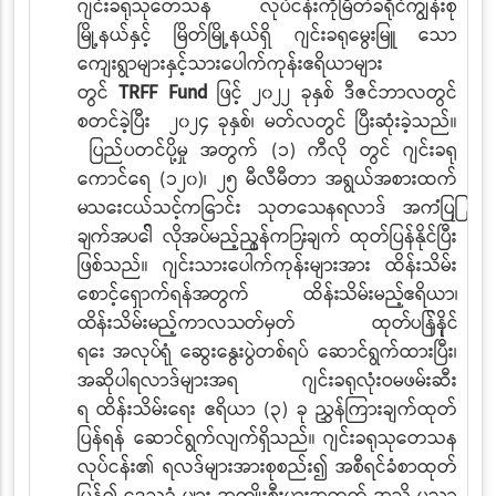
ဂျင်းခရုသုတေသန လုပ်ငန်းကိုမြိတ်ခရိုင်ကျွန်းစု
မြို့နယ်နှင့်
မြိတ်မြို့နယ်ရှိ ဂျင်းခရုမွေးမြူ
သော
ကျေးရွာများနှင့်သားပေါက်ကုန်းဧရိယာများ
တွင်
TRFF Fund
ဖြင့်
၂၀၂၂
ခုနှစ်
ဒီဇင်ဘာလတွင်
စတင်ခဲ့ပြီး
၂၀၂၄ ခုနှစ်၊
မတ်လတွင် ပြီးဆုံးခဲ့သည်။
ပြည်ပတင်ပို့မှု
အတွက် (၁) ကီလို တွင် ဂျင်းခရု
ကောင်ရေ (၁၂၀)၊ ၂၅ မီလီမီတာ အရွယ်အစားထက်
မသေးငယ်သင့်ကြောင်း သုတေသနရလာဒ် အကြံပြု
ချက်အပေါ်
လိုအပ်မည့်ညွှန်ကြားချက်
ထုတ်ပြန်နိုင်ပြီး
ဖြစ်သည်။ ဂျင်းသားပေါက်ကုန်းများအား
ထိန်းသိမ်း
စောင့်ရှောက်ရန်
အတွက်
ထိန်းသိမ်းမည့်ဧရိယာ၊
ထိန်းသိမ်းမည့်ကာလသတ်မှတ် ထုတ်ပြန်နိုင်
ရေး
အလုပ်ရုံ
ဆွေးနွေးပွဲတစ်ရပ် ဆောင်ရွက်ထားပြီး၊
အဆိုပါရလာဒ်များအရ ဂျင်းခရုလုံးဝမဖမ်းဆီး
ရ
ထိန်းသိမ်းရေး ဧရိယာ (၃)
ခု ညွှန်ကြားချက်ထုတ်
ပြန်ရန်
ဆောင်ရွက်လျက်ရှိသည်။ ဂျင်းခရုသုတေသန
လုပ်ငန်း၏ ရလဒ်များအားစုစည်း၍ အစီရင်ခံစာထုတ်