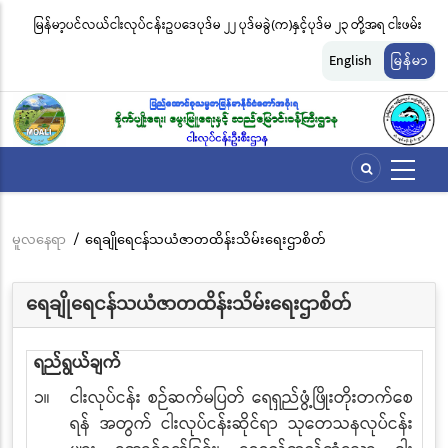
အဓိက
မြန်မာ့ပင်လယ်ငါးလုပ်ငန်းဥပဒေပုဒ်မ ၂၂ ပုဒ်မခွဲ(က)နှင့်ပုဒ်မ ၂၃ တို့အရ ငါးဖမ်း
ငါ
အကြောင်းအရာ
တ်
ကိရိယာအမျိုးအစားအလိုက် လိုင်စင်ခနှုန်းထားများကို အောက်ပါအတိုင်း
မျ
သို့
English
မြန်မာ
သွား
သတ်မှတ်လိုက်သည်
ဆိ
မည်
မူလနေရာ
/
ရေချိုရေငန်သယံဇာတထိန်းသိမ်းရေးဌာစိတ်
Breadcrumb
ရေချိုရေငန်သယံဇာတထိန်းသိမ်းရေးဌာစိတ်
ရည်ရွယ်ချက်
၁။
ငါးလုပ်ငန်း စဉ်ဆက်မပြတ် ရေရှည်ဖွံ့ဖြိုးတိုးတက်စေ
ရန် အတွက် ငါးလုပ်ငန်းဆိုင်ရာ သုတေသနလုပ်ငန်း