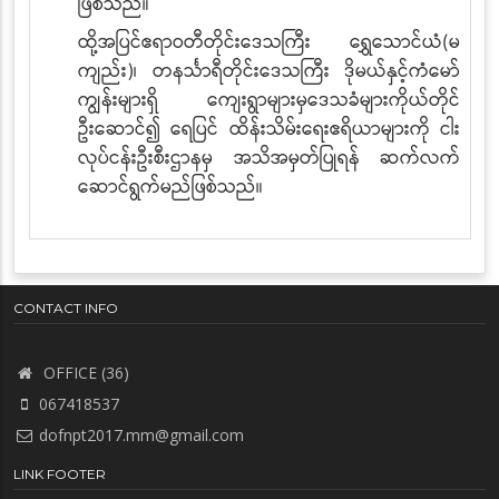
ဖြစ်သည်။
ထို့အပြင်ဧရာဝတီတိုင်းဒေသကြီး ရွှေသောင်ယံ(မ
ကျည်း)၊ တနင်္သာရီတိုင်းဒေသကြီး ဒိုမယ်နှင့်ကံမော်
ကျွန်းများရှိ ကျေးရွာများမှဒေသခံများကိုယ်တိုင်
ဦးဆောင်၍ ရေပြင် ထိန်းသိမ်းရေးဧရိယာများကို ငါး
လုပ်ငန်းဦးစီးဌာနမှ အသိအမှတ်ပြုရန် ဆက်လက်
ဆောင်ရွက်မည်ဖြစ်သည်။
CONTACT INFO
OFFICE (36)
067418537
dofnpt2017.mm@gmail.com
LINK FOOTER