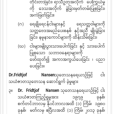
တိုင်းတာခြင်း၊ ရာသီဥတုအလိုက်
ပေါကြွယ်မှု
ကို ဒေသအလိုက် ခွဲခြားမှတ်တမ်းပြုစုခြင်း၊
အကဲဖြတ်ခြင်း
၊
(ဂ)
ရေချိုရေငန်ငါးများနှင့် ရေသတ္တဝါများကို
သတ္တဗေဒအမည်ပေးစနစ် နှင့်အညီ မျိုးခွဲခြား
ခြင်း၊ နမူနာကောင်များကို ထိန်းသိမ်း
ခြင်း၊
(ဃ)
ငါးများမျိုးပွားသားပေါက်ခြင်း နှင့် သားပေါက်
ပြုစုသော သဘာဝနေရာများကို
ဖော်ထုတ်၍ အကာအကွယ်ပေးခြင်း ၊ ပညာ
ပေးခြင်း။
Dr.Fridtjof Nansen
သုတေသနရေယာဉ်ဖြင့် ငါး
သယံဇာတသုတေသန ဆောင်ရွက် ခဲ့မှုများ
၃။
Dr. Fridtjof Nansen
သုတေသနရေယာဉ်ဖြင့် ငါး
သယံဇာတကြည့်ရှုမှုအား ၁၉၇၉ ခုနှစ်၊
စက်တင်ဘာလမှ နို၀င်ဘာလအထိ (၁) ကြိမ်၊ ၁၉၈၀
ခုနှစ်၊ မတ်လမှ ဧပြီလအထိ (၁)
ကြိမ်၊ ၂၀၁၃ ခုနှစ်၊