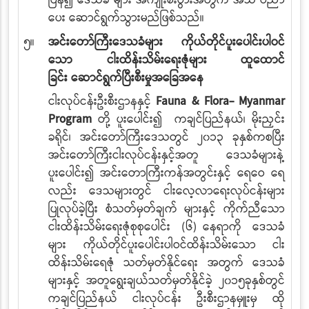
ပြန်၍ ဒေသခံ
များ
အကျိုးစီးပွားအတွက် အသိ ပညာ
ပေး ဆောင်ရွက်သွားမည်ဖြစ်သည်။
၅။
အင်းတော်ကြီးဒေသခံများ ကိုယ်တိုင်ပူးပေါင်းပါဝင်
သော ငါးထိန်းသိမ်းရေးဇုံများ ထူထောင်
ခြင်း
ဆောင်ရွက်ပြီးစီးမှုအခြေအနေ
ငါးလုပ်ငန်းဦးစီးဌာနနှင့်
Fauna & Flora- Myanmar
Program
တို့
ပူးပေါင်း၍ ကချင်ပြည်နယ်၊ မိုးညှင်း
ခရိုင်၊ အင်းတော်ကြီးဒေသတွင် ၂၀၁၃
ခုနှစ်ကစပြီး
အင်းတော်ကြီးငါးလုပ်ငန်းနှင့်အတူ ဒေသခံများနဲ့
ပူးပေါင်း၍ အင်းတောကြီးကန်အတွင်းနှင့် ရေဝေ
ရေ
လည်း‌
ဒေသများတွင် ငါးလေ့လာရေးလုပ်ငန်းများ
ပြုလုပ်ခဲ့ပြီး စံသတ်မှတ်ချက် များနှင့်
ကိုက်ညီသော
ငါးထိန်းသိမ်းရေးဇုံစုစုပေါင်း (၆) နေရာကို‌ ဒေသခံ
များ ကိုယ်တိုင်ပူးပေါင်းပါဝင်ထိန်းသိမ်းသော ငါး
ထိန်းသိမ်းရေဇုံ သတ်မှတ်နိုင်ရေး အတွက် ဒေသခံ
များနှင့် အတူရွေးချယ်သတ်မှတ်နိုင်ခဲ့ ၂၀၁၅ခုနှစ်တွင်
ကချင်ပြည်နယ် ငါးလုပ်ငန်း ဦးစီးဌာနမှူးမှ ထို