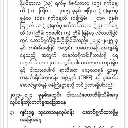
နို၀င်ဘာလ (၁၃) ရက်မှ ဒီဇင်ဘာလ (၁၉) ရက်နေ့
ထိ
(၁) ကြိမ် ၊ ၂၀၁၅ ခုနှစ်၊ ဧပြီလ (၂၅)ရက်မှ
ဇွန်လ (၁၈) ရက်နေ့ထိ (၁)ကြိမ်၊ ၂၀၁၈ ခုနှစ်၊
ဩဂုတ်
လ (၂၄)ရက်မှ စက်တင်ဘာလ (၂၉) ရက်နေ့
ထိ (၁)
ကြိမ်၊ စုစုပေါင်း
(၅)
ကြိမ်
မြန်မာ့
ပင်လယ်ပြင်
တွင် ဆောင်ရွက်ပြီးစီးပြီးဖြစ်ပါသည်။
၂၀၂၄-၂၀၂၅
ခု
နှစ် ကမ်းနီးရေပြင်
အတွင်း သုတေသနပြုရန်ကျန်ရှိ
နေသည့် အတွက် တနင်္သာရီကမ်းရိုးတန်းရှိ
ရေ
အနက်
မီတာ
(၂၀)
အတွင်း ငါးသယံဇာတ တည်ရှိမှု
နှင့် ငါးသားပေါက် ရာသီအား လေ့လာရန် ဌာနမှ
တနင်္သာရီငါးလုပ်ငန်း အဖွဲ့ချုပ် (
TRFF)
နှင့် ပူးပေါင်း
ဆောင်ရွက်ရန် ဝန်ကြီးဌာနသို့
တင်ပြထားရှိပါသည်။
၂၀၂၃-၂၀၂၄ ခုနှစ်အတွင်း ငါးသယံဇာတထိန်းသိမ်းရေး
လုပ်ငန်းတိုးတက်မှုအခြေအနေ
၄။
ဂျင်းခရု သုတေသနလုပ်ငန်း ဆောင်ရွက်ထားရှိမှု
အခြေအနေ