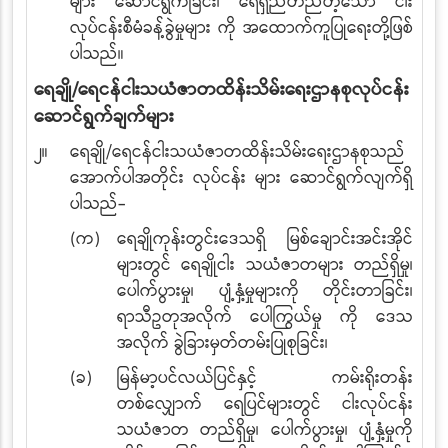
များ ဆောင်ရွက်ခြင်း၊ ရေရှည်တည်တံ့သော ငါး
လုပ်ငန်းစီမံခန့်ခွဲမှုများ ကို အထောက်ကူပြုရေးတို့ဖြစ်
ပါသည်။
ရေချို
/
ရေငန်ငါးသယံဇာတထိန်းသိမ်းရေးဌာနစုလုပ်ငန်း
ဆောင်ရွက်ချက်များ
၂။
ရေချို/ရေငန်ငါးသယံဇာတထိန်းသိမ်းရေးဌာနစုသည်
အောက်ပါအတိုင်း လုပ်ငန်း များ ဆောင်ရွက်လျက်ရှိ
ပါသည်-
(က)
ရေချိုကုန်းတွင်းဒေသရှိ မြစ်ချောင်းအင်းအိုင်
များတွင် ရေချိုငါး သယံဇာတများ တည်ရှိမှု၊
ပေါက်ပွားမှု၊ ပျံ့နှံ့မှုများကို တိုင်းတာခြင်း၊
ရာသီဥတုအလိုက် ပေါကြွယ်မှု ကို ဒေသ
အလိုက် ခွဲခြားမှတ်တမ်းပြုစုခြင်း
၊
(ခ)
မြန်မာ့ပင်လယ်ပြင်နှင့် ကမ်းရိုးတန်း
တစ်လျှောက် ရေပြင်များတွင် ငါးလုပ်ငန်း
သယံဇာတ တည်ရှိမှု၊ ပေါက်ပွားမှု၊ ပျံ့နှံ့မှုကို