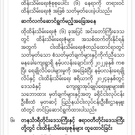
ထိန်းသိမ်းရေးဇုံစုစုပေါင်း (၆) နေရာကို တရားဝင်
ထိန်းသိမ်းရေးဇုံ အဖြစ် သတ်မှတ်ပေးခဲ့ပါသည်။
ဆက်လက်ဆောင်ရွက်မည့်အခြေအနေ
ထိုထိန်းသိမ်းရေးဇုံ (၆) ခုအပြင် အင်းတော်ကြီးဒေသ
တွင် ထိန်းသိမ်းရေးဇုံများ အသစ်ထက်တိုးနိုင်ရန်
အတွက် ငါးထိန်းသိမ်းရေးဇုံတည်ထောင်ရာတွင်
သတ်မှတ်သော စံသတ်မှတ်ချက်များနှင့်ကိုက်ညီသော
မနခေါကျေးရွာရှိ နမ့်ပလန်းချောင်းကို ၂၀၂၂ခုနှစ် ကစ
ပြီး ရေချိုလိပ်ပေါများမှုကို အခြေခံပြီး နမ့်ပလန်းရေချို
လိပ်နှင့် ငါးထိန်းသိမ်းရေး ဧရိယာကို ၂၀၂၄ခုနှစ်တွင်
ဒေသခံနှင့် ကျေးရွာအုပ်ချုပ်ရေးမှူးများ၏
သဘောထား မှတ်ချက်များနှင့်အတူ ခရိုင်ငါးလုပ်ငန်း
ဦးစီးထံ မှတဆင့် ပြည်နယ်ငါးလုပ်ငန်းဦးစီးဌာနမှူး
ထံတွင် တင်ပြဆောင်ရွက်ထားပါသည်။
၆။
တနင်္သာရီတိုင်းဒေသကြီးနှင့် ဧရာဝတီတိုင်းဒေသကြီး
တို့တွင် ငါးထိန်းသိမ်းရေးဇုန်များ ထူထောင်ခြင်း