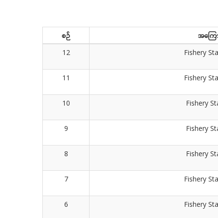
စဉ်
အကြော
12
Fishery Sta
11
Fishery Sta
10
Fishery St
9
Fishery St
8
Fishery St
7
Fishery Sta
6
Fishery Sta