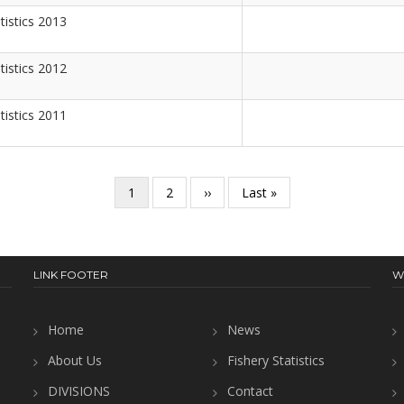
tistics 2013
tistics 2012
tistics 2011
လက်ရှိ
1
စာမျက်နှာ
2
Next
››
Last
Last »
စာမျက်နှာ
page
page
LINK FOOTER
W
Home
News
About Us
Fishery Statistics
DIVISIONS
Contact