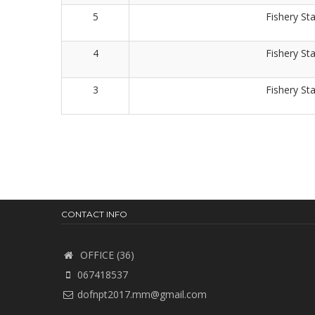
5
Fishery Sta
4
Fishery Sta
3
Fishery Sta
Pagination
CONTACT INFO
OFFICE (36)
067418537
dofnpt2017.mm@gmail.com