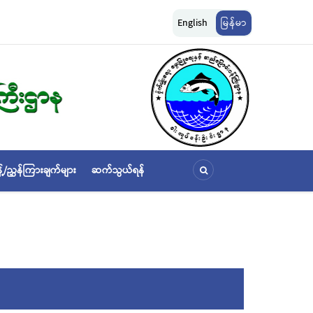
ျားကို အောက်ပါ
ငါးလုပ်ငန်းဦးစီးဌာနနှင့် FFI အကြား မြန်မာနိုင်ငံ ပင်လယ်နှင့် ရေချိုဇ
English
မြန်မာ
ဆိုင်ရာ သဘောတူညီမှု မူဘောင်စာချုပ်” လက်မှတ်ရေးထိုး
့်/ညွှန်ကြားချက်များ
ဆက်သွယ်ရန်