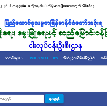
၂ ပုဒ်မခွဲ(က)နှင့်ပုဒ်မ ၂၃ တို့အရ ငါးဖမ်းကိရိယာအမျိုးအစားအလိုက် လိုင်စင်ခနှုန်းထားမ
သတင်းများ
FISHERY STATISTICS
အိတ်ဖွင့်တင်ဒါခေါ်ယူခြင်း
အမိန