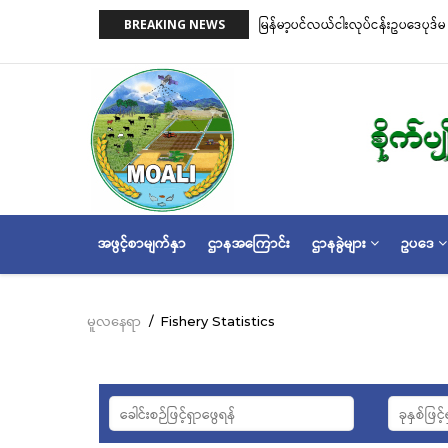
အဓိက
on)နှင့် ငါးမဖမ်းရဧရိယာ(Closed Area
မြန်မာ့ပင်လယ်ငါးလုပ်ငန်းဥပဒေပုဒ်မ ၂
BREAKING NEWS
အကြောင်းအရာ
အတိုင်းသတ်မှတ်လိုက်သည်
သို့
သွား
မည်
MAIN
အဖွင့်စာမျက်နှာ
ဌာနအကြောင်း
ဌာနခွဲများ
ဥပဒေ
NAVIGATION
မူလနေရာ
/
Fishery Statistics
Breadcrumb