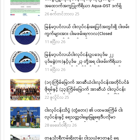
အထောက်အကူပြုကိရိယာ Aqua-DST ဒက်ရှ်
ဘုတ်
26 စက်တင်ဘာလ 25
မြန်မာ့ပင်လယ် ငါးလုပ်ငန်းရေပြင်အတွင်းရှိ ငါးဖမ်း
ကွက်များအား ငါးမဖမ်းရကာလ(Closed
Season)နှင့် ငါးမဖမ်းရဧရိယာ(Closed Area
11 ဧပြီလ 26
သတ်မှတ်ခြင်း
မြန်မာ့ပင်လယ်ငါးလုပ်ငန်းဥပဒေပုဒ်မ ၂၂
ပုဒ်မခွဲ(က)နှင့်ပုဒ်မ ၂၃ တို့အရ ငါးဖမ်းကိရိယာ
အမျိုးအစားအလိုက် လိုင်စင်ခနှုန်းထားများကို
11 ဧပြီလ 26
အောက်ပါအတိုင်းသတ်မှတ်လိုက်သည်
(၁၇)ကြိမ်မြောက် အာဆီယံငါးလုပ်ငန်းအတိုင်ပင်ခံ
ဖိုရမ်နှင့် (၃၃)ကြိမ်မြောက် အာဆီယံ ငါးလုပ်ငန်း
ဆိုင်ရာ လုပ်ငန်းအဖွဲအစည်းအဝေးကျင်းပခြင်း
22 ဇူလှိုင်လ 25
ငါးလုပ်ငန်းသိပ္ပံ (တွံတေး) ၏ ပထမအကြိမ် ငါး
လုပ်ငန်းနှင့် ရေသတ္တဝါမွေးမြူရေးဒီပလိုမာ
အောင်လက်မှတ်ပေးအပ်ပွဲ ကျင်းပ
28 ဖေဖော်ဝါရီလ 26
တနင်္သာရီကမ်းရိုးတန်း ငါးသယံဇာတနှင့် ရေ