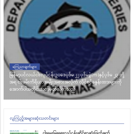
ကြေညာချက်များ
မြန်မာ့ပင်လယ်ငါးလုပ်ငန်းဥပဒေပုဒ်မ ၂၂ ပုဒ်မခွဲ(က)နှင့်ပုဒ်မ ၂၃ တို့
အရ ငါးဖမ်းကိရိယာအမျိုးအစားအလိုက် လိုင်စင်ခနှုန်းထားများကို
အောက်ပါအတိုင်းသတ်မှတ်လိုက်သည်
လူကြည့်အများဆုံးသတင်းများ
ငါးမွေးမြူရေးလုပ်ငန်းဆိုင်ရာဆုံးဖြတ်ချက်