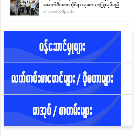
အောက်ဇီဝဗေဒဆိုင်ရာ သုတေသနပြုလုပ်မည်
21 ဖေဖော်ဝါရီလ 26