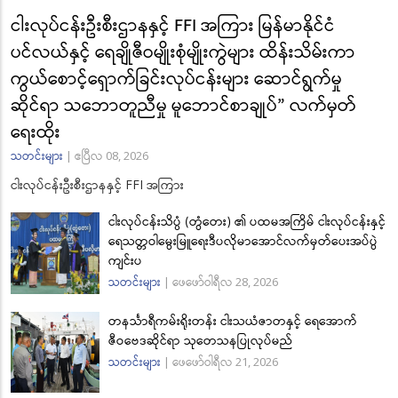
ငါးလုပ်ငန်းဦးစီးဌာနနှင့် FFI အကြား မြန်မာနိုင်ငံ
ပင်လယ်နှင့် ရေချိုဇီဝမျိုးစုံမျိုးကွဲများ ထိန်းသိမ်းကာ
ကွယ်စောင့်ရှောက်ခြင်းလုပ်ငန်းများ ဆောင်ရွက်မှု
ဆိုင်ရာ သဘောတူညီမှု မူဘောင်စာချုပ်” လက်မှတ်
ရေးထိုး
သတင်းများ
|
ဧပြီလ 08, 2026
ငါးလုပ်ငန်းဦးစီးဌာနနှင့် FFI အကြား
ငါးလုပ်ငန်းသိပ္ပံ (တွံတေး) ၏ ပထမအကြိမ် ငါးလုပ်ငန်းနှင့်
ရေသတ္တဝါမွေးမြူရေးဒီပလိုမာအောင်လက်မှတ်ပေးအပ်ပွဲ
ကျင်းပ
သတင်းများ
|
ဖေဖော်ဝါရီလ 28, 2026
တနင်္သာရီကမ်းရိုးတန်း ငါးသယံဇာတနှင့် ရေအောက်
ဇီဝဗေဒဆိုင်ရာ သုတေသနပြုလုပ်မည်
သတင်းများ
|
ဖေဖော်ဝါရီလ 21, 2026