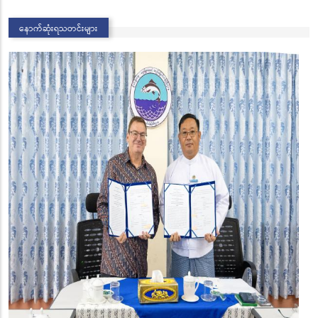
နောက်ဆုံးရသတင်းများ