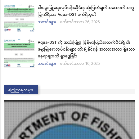
ငါးမွေးမြူရေးလုပ်ငန်းဆိုင်ရာဆုံးဖြတ်ချက်အထောက်အကူ
ပြုကိရိယာ Aqua-DST ဒက်ရှ်ဘုတ်
သတင်းများ
|
စက်တင်ဘာလ 26, 2025
Aqua-DST ကို အသုံးပြု၍ မြန်မာပြည်အထက်ပိုင်းရှိ ငါး
မွေးမြူရေးလုပ်ငန်းများ တိုးချဲ့နိုင်ရန် အလားအလာ ရှိသော
နေရာများကို ရှာဖွေခြင်း
သတင်းများ
|
စက်တင်ဘာလ 10, 2025
ကြေညာချက်များ