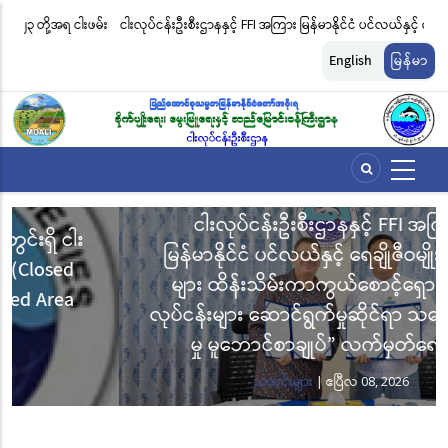
အဓိက
းဖမ်း
ငါးလုပ်ငန်းဦးစီးဌာနနှင့် FFI အကြား မြန်မာနိုင်ငံ ပင်လယ်နှင့် ရေချိုဇီဝမျိုးစုံ
မြ
အကြောင်းအရာ
မျိုးကွဲများ ထိန်းသိမ်းကာကွယ်စောင့်ရှောက်ခြင်းလုပ်ငန်းများ ဆောင်ရွက်မှု
ရက
သို့
English
မြန်မာ
သွား
ဆိုင်ရာ သဘောတူညီမှု မူဘောင်စာချုပ်” လက်မှတ်ရေးထိုး
ခြင
မည်
ငါးလုပ်ငန်းဦးစီးဌာနနှင့် FFI အကြား
မြန်မာနိုင်ငံ ပင်လယ်နှင့် ရေချိုဇီဝမျိုးစုံမျိုးကွဲ
များ ထိန်းသိမ်းကာကွယ်စောင့်ရှောက်ခြင်း
လုပ်ငန်းများ ဆောင်ရွက်မှုဆိုင်ရာ သဘောတူညီ
မှု မူဘောင်စာချုပ်” လက်မှတ်ရေးထိုး
သတင်းများ
|
ဧပြီလ 08, 2026