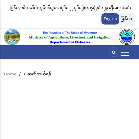
Skip
မြန်မာ့ပင်လယ်ငါးလုပ်ငန်းဥပဒေပုဒ်မ ၂၂ ပုဒ်မခွဲ(က)နှင့်ပုဒ်မ ၂၃ တို့အရ ငါးဖမ်း
ငါ
to
တ်
ကိရိယာအမျိုးအစားအလိုက် လိုင်စင်ခနှုန်းထားများကို အောက်ပါအတိုင်း
မျ
main
English
မြန်မာ
content
သတ်မှတ်လိုက်သည်
ဆိ
Home
/
/
ဆက်သွယ်ရန်
Breadcrumb