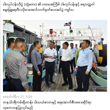
ငါးလုပ်ငန်းသိပ္ပံ (တွံတေး) ၏ ပထမအကြိမ် ငါးလုပ်ငန်းနှင့် ရေသတ္တဝါ
မွေးမြူရေးဒီပလိုမာအောင်လက်မှတ်ပေးအပ်ပွဲ ကျင်းပ
ဖေဖော်ဝါရီလ 21, 2026
တနင်္သာရီကမ်းရိုးတန်း ငါးသယံဇာတနှင့် ရေအောက်ဇီဝဗေဒဆိုင်ရာ
သုတေသနပြုလုပ်မည်