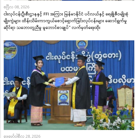
ဧပြီလ 08, 2026
ငါးလုပ်ငန်းဦးစီးဌာနနှင့် FFI အကြား မြန်မာနိုင်ငံ ပင်လယ်နှင့် ရေချိုဇီဝမျိုးစုံ
မျိုးကွဲများ ထိန်းသိမ်းကာကွယ်စောင့်ရှောက်ခြင်းလုပ်ငန်းများ ဆောင်ရွက်မှု
ဆိုင်ရာ သဘောတူညီမှု မူဘောင်စာချုပ်” လက်မှတ်ရေးထိုး
ဖေဖော်ဝါရီလ 28, 2026