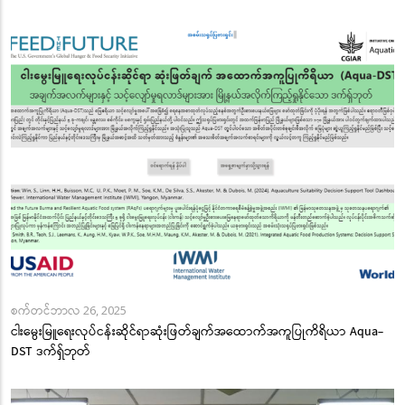
စက်တင်ဘာလ 26, 2025
ငါးမွေးမြူရေးလုပ်ငန်းဆိုင်ရာဆုံးဖြတ်ချက်အထောက်အကူပြုကိရိယာ Aqua-
DST ဒက်ရှ်ဘုတ်