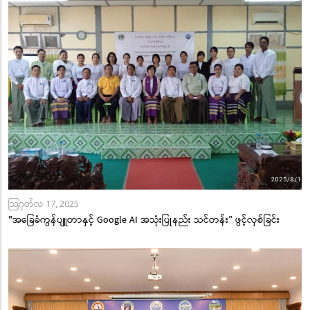
သြဂုတ်လ 17, 2025
"အခြေခံကွန်ပျူတာနှင့် Google AI အသုံးပြုနည်း သင်တန်း” ဖွင့်လှစ်ခြင်း