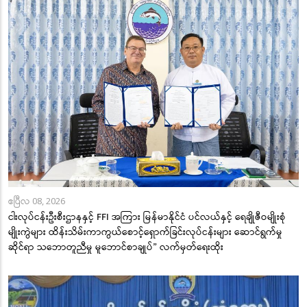
ဧပြီလ 08, 2026
ငါးလုပ်ငန်းဦးစီးဌာနနှင့် FFI အကြား မြန်မာနိုင်ငံ ပင်လယ်နှင့် ရေချိုဇီဝမျိုးစုံ
မျိုးကွဲများ ထိန်းသိမ်းကာကွယ်စောင့်ရှောက်ခြင်းလုပ်ငန်းများ ဆောင်ရွက်မှု
ဆိုင်ရာ သဘောတူညီမှု မူဘောင်စာချုပ်” လက်မှတ်ရေးထိုး