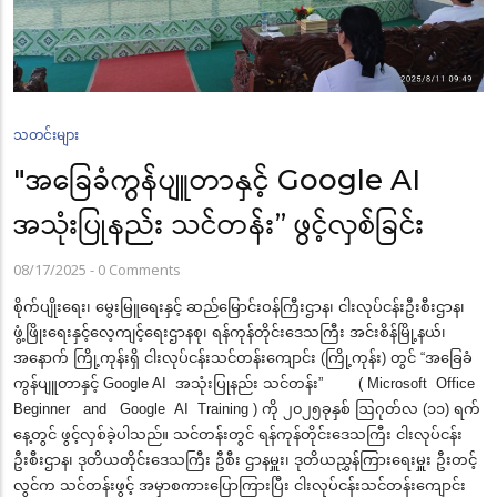
သတင်းများ
"အခြေခံကွန်ပျူတာနှင့် Google AI
အသုံးပြုနည်း သင်တန်း” ဖွင့်လှစ်ခြင်း
08/17/2025
-
0 Comments
စိုက်ပျိုးရေး၊ မွေးမြူရေးနှင့် ဆည်မြောင်းဝန်ကြီးဌာန၊ ငါးလုပ်ငန်းဦးစီးဌာန၊
ဖွံ့ဖြိုးရေးနှင့်လေ့ကျင့်ရေးဌာ
နစု၊ ရန်ကုန်တိုင်းဒေသကြီး အင်းစိန်မြို့နယ်၊
အနောက် ကြို့ကုန်းရှိ ငါးလုပ်ငန်းသင်တန်းကျောင်း (ကြို့ကုန်း) တွင် “အခြေခံ
ကွန်ပျူတာနှင့် Google AI အသုံးပြုနည်း သင်တန်း” ( Microsoft Office
Beginner and Google AI Training ) ကို ၂၀၂၅ခုနှစ် ဩဂုတ်လ (၁၁) ရက်
နေ့တွင် ဖွင့်လှစ်ခဲ့ပါသည်။ သင်တန်းတွင် ရန်ကုန်တိုင်းဒေသကြီး ငါးလုပ်ငန်း
ဦးစီးဌာန၊ ဒုတိယတိုင်းဒေသကြီး ဦစီး ဌာနမှူး၊ ဒုတိယညွှန်ကြားရေးမှူး ဦးတင့်
လွင်က သင်တန်းဖွင့် အမှာစကားပြောကြားပြီး ငါးလုပ်ငန်းသင်တန်းကျောင်း