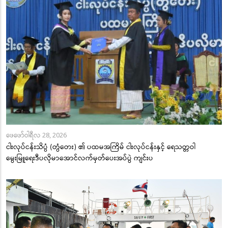
ဖေဖော်ဝါရီလ 28, 2026
ငါးလုပ်ငန်းသိပ္ပံ (တွံတေး) ၏ ပထမအကြိမ် ငါးလုပ်ငန်းနှင့် ရေသတ္တဝါ
မွေးမြူရေးဒီပလိုမာအောင်လက်မှတ်ပေးအပ်ပွဲ ကျင်းပ