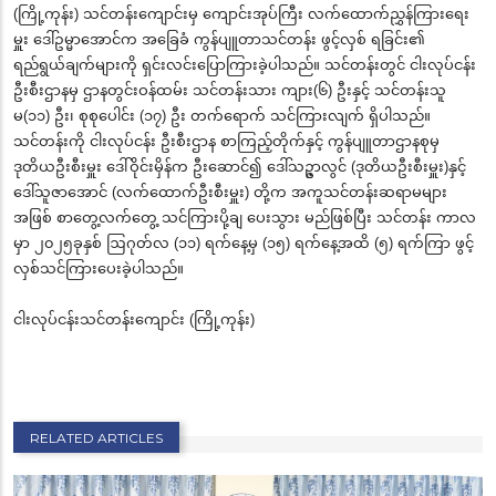
(ကြို့ကုန်း) သင်တန်းကျောင်းမှ ကျောင်းအုပ်ကြီး လက်ထောက်ညွှန်ကြားရေး
မှူး ဒေါ်ဥမ္မာအောင်က အခြေခံ ကွန်ပျူတာသင်တန်း ဖွင့်လှစ် ရခြင်း၏
ရည်ရွယ်ချက်များကို ရှင်းလင်းပြောကြားခဲ့ပါသည်။ သင်တန်းတွင် ငါးလုပ်ငန်း
ဦးစီးဌာနမှ ဌာနတွင်းဝန်ထမ်း သင်တန်းသား ကျား(၆) ဦးနှင့် သင်တန်းသူ
မ(၁၁) ဦး၊ စုစုပေါင်း (၁၇) ဦး တက်ရောက် သင်ကြားလျက် ရှိပါသည်။
သင်တန်းကို ငါးလုပ်ငန်း ဦးစီးဌာန စာကြည့်တိုက်နှင့် ကွန်ပျူတာဌာနစုမှ
ဒုတိယဦးစီးမှူး ဒေါ်ဝိုင်းမှိန်က ဦးဆောင်၍ ဒေါ်သဥ္ဇာလွင် (ဒုတိယဦးစီးမှူး)နှင့်
ဒေါ်သူဇာအောင် (လက်ထောက်ဦးစီးမှူး) တို့က အကူသင်တန်းဆရာမများ
အဖြစ် စာတွေ့လက်တွေ့ သင်ကြားပို့ချ ပေးသွား မည်ဖြစ်ပြီး သင်တန်း ကာလ
မှာ ၂၀၂၅ခုနှစ် ဩဂုတ်လ (၁၁) ရက်နေ့မှ (၁၅) ရက်နေ့အထိ (၅) ရက်ကြာ ဖွင့်
လှစ်သင်ကြားပေးခဲ့ပါသည်။
ငါးလုပ်ငန်းသင်တန်းကျောင်း (ကြို့ကုန်း)
RELATED ARTICLES