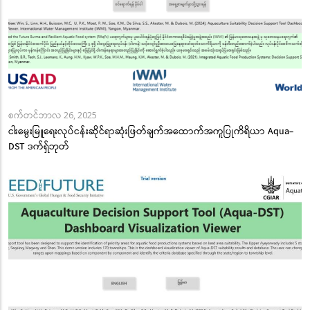
စက်တင်ဘာလ 26, 2025
ငါးမွေးမြူရေးလုပ်ငန်းဆိုင်ရာဆုံးဖြတ်ချက်အထောက်အကူပြုကိရိယာ Aqua-
DST ဒက်ရှ်ဘုတ်