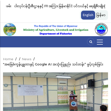
Skip
းဖမ်း
ငါးလုပ်ငန်းဦးစီးဌာနနှင့် FFI အကြား မြန်မာနိုင်ငံ ပင်လယ်နှင့် ရေချိုဇီဝမျိုးစုံ
မြ
to
မျိုးကွဲများ ထိန်းသိမ်းကာကွယ်စောင့်ရှောက်ခြင်းလုပ်ငန်းများ ဆောင်ရွက်မှု
ရက
main
English
မြန်မာ
content
ဆိုင်ရာ သဘောတူညီမှု မူဘောင်စာချုပ်” လက်မှတ်ရေးထိုး
ခြင
Home
/
/
News
/
Breadcrumb
"အခြေခံကွန်ပျူတာနှင့် Google AI အသုံးပြုနည်း သင်တန်း” ဖွင့်လှစ်ခြင်း