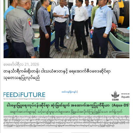
ဖေဖော်ဝါရီလ 21, 2026
တနင်္သာရီကမ်းရိုးတန်း ငါးသယံဇာတနှင့် ရေအောက်ဇီဝဗေဒဆိုင်ရာ
သုတေသနပြုလုပ်မည်